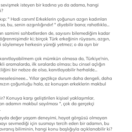
n sevişmek isteyen bir kadına ya da adama, hangi
i?
çıkıp: " Hadi canım! Erkeklerin çoğunun azgın kadınları
, bu, senin azgınlığındır! " diyebilir bana; rahatlıkla...
n samimi sohbetlerden de, sayısını bilemediğim kadar
enmişimdir ki; birçok Türk erkeğinin rüyasını, azgın,
i söylemeye herkesin yüreği yetmez; o da ayrı bir
 kanıtlayabilmem çok mümkün olmasa da, Türkiye'nin,
li aramalarda, ilk sıralarda olması; bu cinsel açlığın
iğini bir nebze de olsa, kanıtlayabilir herhalde...
meselesineee... Yıllar geçtikçe durum daha dengeli, daha
arımızın çoğunluğu hala, az konuşan erkeklerin makbul
? Konuya karşı geliştirilen kişisel yaklaşımlar,
uşan adamın makbul sayılması ", çok da gerçekçi
.
, kayda değer yaşam deneyimi, hayat görgüsü olmayan
ayı sevmediği için susmayı tercih eden bir adamın, bu
ranış biliminin, hangi konu başlığıyla açıklanabilir ki?