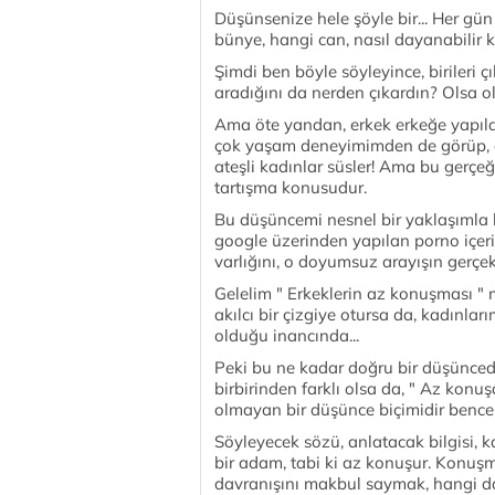
Düşünsenize hele şöyle bir... Her gü
bünye, hangi can, nasıl dayanabilir k
Şimdi ben böyle söyleyince, birileri 
aradığını da nerden çıkardın? Olsa olsa
Ama öte yandan, erkek erkeğe yapıla
çok yaşam deneyimimden de görüp, öğr
ateşli kadınlar süsler! Ama bu gerçeğ
tartışma konusudur.
Bu düşüncemi nesnel bir yaklaşımla
google üzerinden yapılan porno içerik
varlığını, o doyumsuz arayışın gerçekl
Gelelim " Erkeklerin az konuşması " 
akılcı bir çizgiye otursa da, kadınl
olduğu inancında...
Peki bu ne kadar doğru bir düşüncedir
birbirinden farklı olsa da, " Az kon
olmayan bir düşünce biçimidir bence
Söyleyecek sözü, anlatacak bilgisi
bir adam, tabi ki az konuşur. Konuşm
davranışını makbul saymak, hangi dav