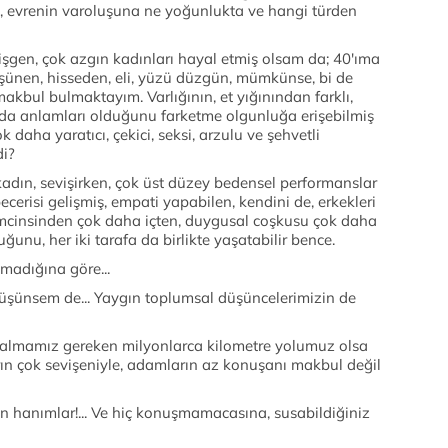
, evrenin varoluşuna ne yoğunlukta ve hangi türden
vişgen, çok azgın kadınları hayal etmiş olsam da; 40'ıma
ünen, hisseden, eli, yüzü düzgün, mümkünse, bi de
makbul bulmaktayım. Varlığının, et yığınından farklı,
ında anlamları olduğunu farketme olgunluğa erişebilmiş
 daha yaratıcı, çekici, seksi, arzulu ve şehvetli
di?
kadın, sevişirken, çok üst düzey bedensel performanslar
k becerisi gelişmiş, empati yapabilen, kendini de, erkekleri
hemcinsinden çok daha içten, duygusal coşkusu çok daha
ğunu, her iki tarafa da birlikte yaşatabilir bence.
lmadığına göre...
üşünsem de... Yaygın toplumsal düşüncelerimizin de
da almamız gereken milyonlarca kilometre yolumuz olsa
n çok sevişeniyle, adamların az konuşanı makbul değil
in hanımlar!... Ve hiç konuşmamacasına, susabildiğiniz