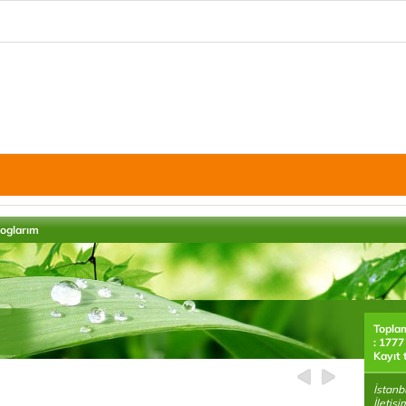
loglarım
Topla
: 1777
Kayıt 
İstanb
İletiş