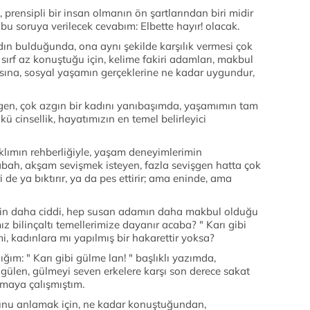
prensipli bir insan olmanın ön şartlarından biri midir
bu soruya verilecek cevabım: Elbette hayır! olacak.
adın bulduğunda, ona aynı şekilde karşılık vermesi çok
f az konuştuğu için, kelime fakiri adamları, makbul
asına, sosyal yaşamın gerçeklerine ne kadar uygundur,
vişgen, çok azgın bir kadını yanıbaşımda, yaşamımın tam
ü cinsellik, hayatımızın en temel belirleyici
lımın rehberliğiyle, yaşam deneyimlerimin
sabah, akşam sevişmek isteyen, fazla sevişgen hatta çok
i de ya bıktırır, ya da pes ettirir; ama eninde, ama
in daha ciddi, hep susan adamın daha makbul olduğu
 bilinçaltı temellerimize dayanır acaba? " Karı gibi
i, kadınlara mı yapılmış bir hakarettir yoksa?
ığım: " Karı gibi gülme lan! " başlıklı yazımda,
len, gülmeyi seven erkelere karşı son derece sakat
maya çalışmıştım.
ğunu anlamak için, ne kadar konuştuğundan,