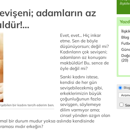
İlişki
evişeni; adamların az
dür!...
Yazd
İlişki
Evet, evet... Hiç inkar
Blog
etme. Sen de böyle
Futbo
düşünüyorsun; değil mi?
Günc
Kadınların çok sevişeni;
Doğa
adamların az konuşanı
(20)
makbüldür! Bu, sence de
öyle değil mi?
Sanki kadını istese,
kendisi de her gün
sevişebilecekmiş gibi,
Blo
erkeklerimizin büyük
çoğunluğunun fazla
sevişgen, söylemeye
işebilen bir kadını tercih ederim ben.
Sad
dilim varmıyor ama;
cinsel yönden azgın olan
ormal bir durum mudur yoksa aslında kendisinde
araması mıdır erkeğin?