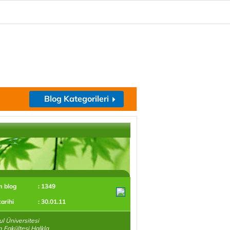
Blog Kategorileri
m blog
: 1349
tarihi
: 30.01.11
ul Üniversitesi
im Fakültesi Halkla