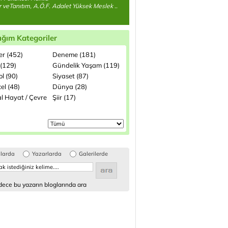
ler veTanıtım, A.Ö.F. Adalet Yüksek Meslek ..
ığım Kategoriler
ler (452)
Deneme (181)
 (129)
Gündelik Yaşam (119)
l (90)
Siyaset (87)
el (48)
Dünya (28)
l Hayat / Çevre
Şiir (17)
glarda
Yazarlarda
Galerilerde
ece bu yazarın bloglarında ara