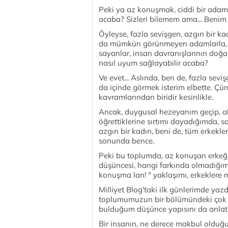
Peki ya az konuşmak, ciddi bir adam, 
acaba? Sizleri bilemem ama... Benim 
Öyleyse, fazla sevişgen, azgın bir k
da mümkün görünmeyen adamlarla, sır
sayanlar, insan davranışlarının doğ
nasıl uyum sağlayabilir acaba?
Ve evet... Aslında, ben de, fazla se
da içinde görmek isterim elbette. Çünk
kavramlarından biridir kesinlikle.
Ancak, duygusal hezeyanım geçip, ak
öğrettiklerine sırtımı dayadığımda, 
azgın bir kadın, beni de, tüm erkekler
sonunda bence.
Peki bu toplumda, az konuşan erkeğ
düşüncesi, hangi farkında olmadığımız
konuşma lan! " yaklaşımı, erkeklere m
Milliyet Blog'taki ilk günlerimde yazd
toplumumuzun bir bölümündeki çok gü
bulduğum düşünce yapısını da anlat
Bir insanın, ne derece makbul oldu