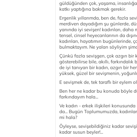
güldüğünden çok, yaşama, insanlığa
katkı yaptığına bakmak gerekir.
Ergenlik yıllarımda, ben de, fazla se
merdiven dayadığım şu günlerde, düş
yanında iyi sevişen! kadınları, daha 
tensel, cinsel heyecanlarının da dış
kadınları, hayatımın bugünlerinde, çok
bulmaktayım. Ne yalan söyliyim şim
Çünkü fazla sevişgen, çok azgın bir 
gösterebilirse bile, akıllı, farkındalı
de iyi tanıyan bir kadın, azgın bir 
yüksek, güzel bir sevişmenin, yoğunlu
E sevişmek de, tek taraflı bir eylem o
Ben her ne kadar bu konuda böyle d
farkındayım hala...
Ve kadın - erkek ilişkileri konusun
da... Bugün Toplumumuzda, kadınları
mi hala?
Öyleyse, sevişebildiğiniz kadar seviş
kadar susun beyler!...