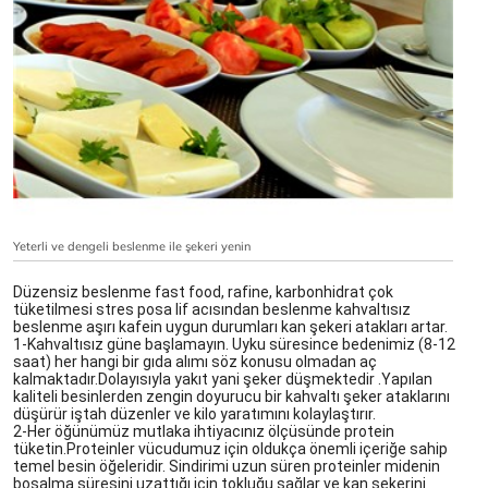
Yeterli ve dengeli beslenme ile şekeri yenin
Düzensiz beslenme fast food, rafine, karbonhidrat çok 
tüketilmesi stres posa lif acısından beslenme kahvaltısız 
beslenme aşırı kafein uygun durumları kan şekeri atakları artar.
1-Kahvaltısız güne başlamayın. Uyku süresince bedenimiz (8-12 
saat) her hangi bir gıda alımı söz konusu olmadan aç 
kalmaktadır.Dolayısıyla yakıt yani şeker düşmektedir .Yapılan 
kaliteli besinlerden zengin doyurucu bir kahvaltı şeker ataklarını 
düşürür iştah düzenler ve kilo yaratımını kolaylaştırır. 
2-Her öğünümüz mutlaka ihtiyacınız ölçüsünde protein 
tüketin.Proteinler vücudumuz için oldukça önemli içeriğe sahip 
temel besin öğeleridir. Sindirimi uzun süren proteinler midenin 
boşalma süresini uzattığı için tokluğu sağlar ve kan şekerini 