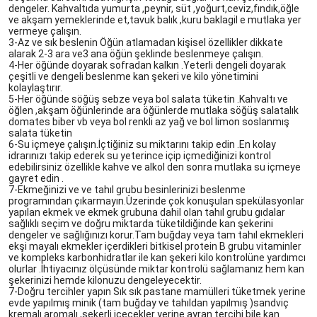
dengeler. Kahvaltıda yumurta ,peynir, süt ,yoğurt,ceviz,fındık,öğle 
ve akşam yemeklerinde et,tavuk balık ,kuru baklagil e mutlaka yer 
vermeye çalışın.
3-Az ve sık beslenin Öğün atlamadan kişisel özellikler dikkate 
alarak 2-3 ara ve3 ana öğün şeklinde beslenmeye çalışın.
4-Her öğünde doyarak sofradan kalkın .Yeterli dengeli doyarak 
çeşitli ve dengeli beslenme kan şekeri ve kilo yönetimini 
kolaylaştırır.
5-Her öğünde söğüş sebze veya bol salata tüketin .Kahvaltı ve 
öğlen ,akşam öğünlerinde ara öğünlerde mutlaka söğüş salatalık 
domates biber vb veya bol renkli az yağ ve bol limon soslanmış 
salata tüketin 
6-Su içmeye çalışın.İçtiğiniz su miktarını takip edin .En kolay 
idrarınızı takip ederek su yeterince içip içmediğinizi kontrol 
edebilirsiniz özellikle kahve ve alkol den sonra mutlaka su içmeye 
gayret edin .
7-Ekmeğinizi ve ve tahıl grubu besinlerinizi beslenme 
programından çıkarmayın.Üzerinde çok konuşulan spekülasyonlar 
yapılan ekmek ve ekmek grubuna dahil olan tahıl grubu gıdalar 
sağlıklı seçim ve doğru miktarda tüketildiğinde kan şekerini 
dengeler ve sağlığınızı korur.Tam buğday veya tam tahıl ekmekleri 
ekşi mayalı ekmekler içerdikleri bitkisel protein B grubu vitaminler 
ve kompleks karbonhidratlar ile kan şekeri kilo kontrolüne yardımcı 
olurlar .İhtiyacınız ölçüsünde miktar kontrolü sağlamanız hem kan 
şekerinizi hemde kilonuzu dengeleyecektir.
7-Doğru tercihler yapın Sık sık pastane mamülleri tüketmek yerine 
evde yapılmış minik (tam buğday ve tahıldan yapılmış )sandviç 
kremalı aromalı ,şekerli içecekler yerine ayran tercihi bile kan 