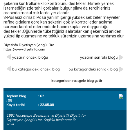
şekerini kontrollüne kilo kontrolünü destekler .Ekmek yemek 
istemediğinizde tahıl çorbaları bulgur pilavı da tercihleriniz 
arasında makul miktarda yer alabilir.
8-Posasız olmaz .Posa yani lif içeriği yüksek sebzeler meyveler 
rafine gıdalara göre kan şekerini çok iyi kontrol eder acıkma 
süresini kontrol eder midede hacim kaplar ve doygunluğu 
destekler .Öğünlerde tükettiğiniz salatalar kan şekerinizi aniden 
yükseltip düşmesine ve tokluk sürenizin uzamasına yardımcı olur. 
Diyetinfo Diyetisyen Şengül Üre
https://www.diyetinfo.com
yazarın önceki bloğu
yazarın sonraki bloğu
bu kategorideki önceki blog
bu kategorideki sonraki blog
kategoriden rastgele blog getir
Toplam blog
: 62
: 98
Kayıt tarihi
: 22.05.08
1991 Hacettepe Beslenme ve Diyetetik Diyetinfo-
Diyetisyen Şengül Üre. Sağlıklı beslenme ile
zayıf..