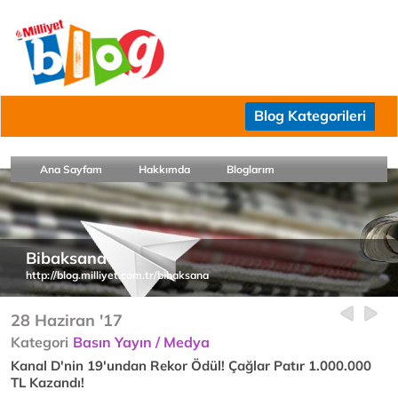
Blog Kategorileri
Ana Sayfam
Hakkımda
Bloglarım
Bibaksana
http://blog.milliyet.com.tr/bibaksana
28 Haziran '17
Kategori
Basın Yayın / Medya
Kanal D'nin 19'undan Rekor Ödül! Çağlar Patır 1.000.000
TL Kazandı!