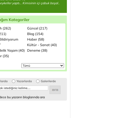
eykeller yaptı... Kimisinin içi çabuk boşal..
ığım Kategoriler
h (262)
Güncel (217)
(211)
Blog (154)
Bildiriyorum
Haber (58)
)
Kültür - Sanat (40)
elik Yaşam (40)
Deneme (38)
r (35)
glarda
Yazarlarda
Galerilerde
ece bu yazarın bloglarında ara