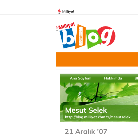
Milliyet
Ana Sayfam
Hakkımda
B
Mesut Selek
http://blog.milliyet.com.tr/mesutselek
21 Aralık '07