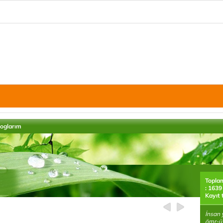
loglarım
Topla
: 1639
Kayıt 
İnsan 
ömr-ü 