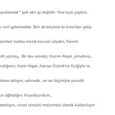
uklamak '' pek akıl işi değildir. Yine öyle yaptım.
i sivil gelemediler. Ben de böylece ta İzmir'den gelip
erileri; harika müzik konseri izledim..Tekmili
il yazmış... Bir dev sanatçı: Kazım Akşar, yönetmiş...
dığımız, Kanlı Nigar, Adviye Öztürk'ün fiziğiyle ve
plana atılışını, sahnede , en acı biçimiyle yansıttı
n ağladığını hissediyordum...
atılışını, cinsel sömürü malzemesi olarak kullanılışını