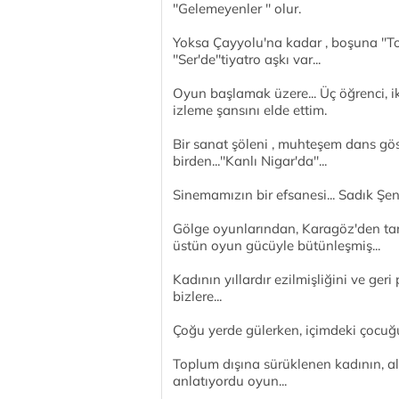
''Gelemeyenler '' olur.
Yoksa Çayyolu'na kadar , boşuna ''Top
''Ser'de''tiyatro aşkı var...
Oyun başlamak üzere... Üç öğrenci, ik
izleme şansını elde ettim.
Bir sanat şöleni , muhteşem dans göst
birden...''Kanlı Nigar'da''...
Sinemamızın bir efsanesi... Sadık Şend
Gölge oyunlarından, Karagöz'den tanı
üstün oyun gücüyle bütünleşmiş...
Kadının yıllardır ezilmişliğini ve geri 
bizlere...
Çoğu yerde gülerken, içimdeki çocuğu
Toplum dışına sürüklenen kadının, ald
anlatıyordu oyun...