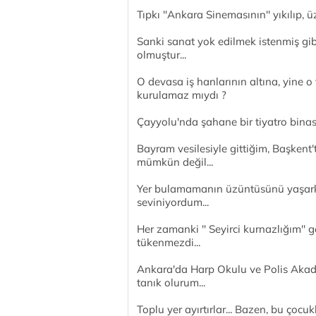
Tıpkı ''Ankara Sinemasının'' yıkılıp, 
Sanki sanat yok edilmek istenmiş gibid
olmuştur...
O devasa iş hanlarının altına, yine o
kurulamaz mıydı ?
Çayyolu'nda şahane bir tiyatro binas
Bayram vesilesiyle gittiğim, Başkent
mümkün değil...
Yer bulamamanın üzüntüsünü yaşarken 
seviniyordum...
Her zamanki '' Seyirci kurnazlığım'' 
tükenmezdi...
Ankara'da Harp Okulu ve Polis Akademi
tanık olurum...
Toplu yer ayırtırlar... Bazen, bu çocu