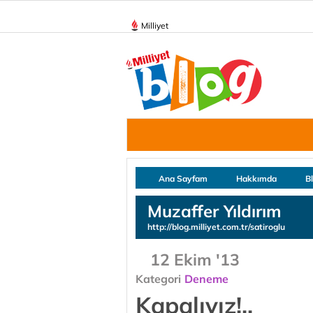
Milliyet
Ana Sayfam
Hakkımda
B
Muzaffer Yıldırım
http://blog.milliyet.com.tr/satiroglu
12 Ekim '13
Kategori
Deneme
Kapalıyız!..