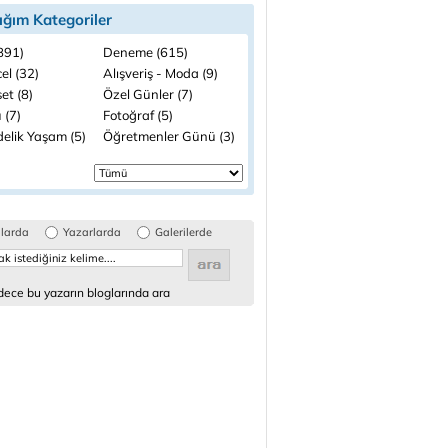
ığım Kategoriler
(891)
Deneme (615)
el (32)
Alışveriş - Moda (9)
et (8)
Özel Günler (7)
 (7)
Fotoğraf (5)
elik Yaşam (5)
Öğretmenler Günü (3)
glarda
Yazarlarda
Galerilerde
ece bu yazarın bloglarında ara