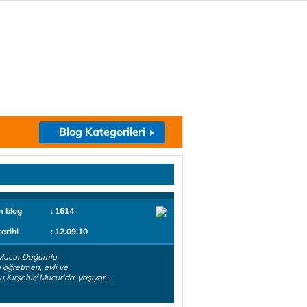
Blog Kategorileri
m blog
: 1614
tarihi
: 12.09.10
Mucur Doğumlu.
 öğretmen, evli ve
u Kırşehir/ Mucur'da yaşıyor.. ..