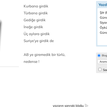
Yazd
Kurbana girdik
Şiir 
Türbana girdik
Günc
Gediğe girdik
Siyas
İneğe girdik
Öykü
Günd
Üç aylara girdik
Suriye’ye girdik de
AB ye giremedik bir türlü,
Blo
nedense !
Sad
yazarın sonraki bloğu