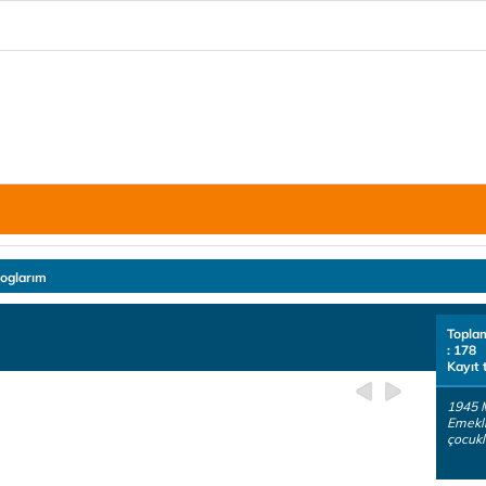
loglarım
Topla
: 178
Kayıt 
1945 
Emekli
çocukl