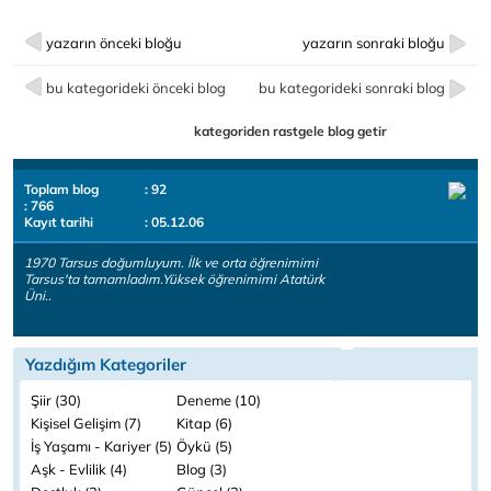
yazarın önceki bloğu
yazarın sonraki bloğu
bu kategorideki önceki blog
bu kategorideki sonraki blog
kategoriden rastgele blog getir
Toplam blog
: 92
: 766
Kayıt tarihi
: 05.12.06
1970 Tarsus doğumluyum. İlk ve orta öğrenimimi
Tarsus'ta tamamladım.Yüksek öğrenimimi Atatürk
Üni..
Yazdığım Kategoriler
Şiir (30)
Deneme (10)
Kişisel Gelişim (7)
Kitap (6)
İş Yaşamı - Kariyer (5)
Öykü (5)
Aşk - Evlilik (4)
Blog (3)