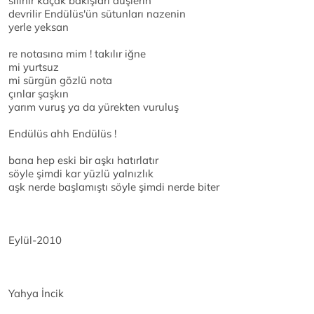
silinir kaçak bakışları düşlerin
devrilir Endülüs'ün sütunları nazenin
yerle yeksan
re notasına mim ! takılır iğne
mi yurtsuz
mi sürgün gözlü nota
çınlar şaşkın
yarım vuruş ya da yürekten vuruluş
Endülüs ahh Endülüs !
bana hep eski bir aşkı hatırlatır
söyle şimdi kar yüzlü yalnızlık
aşk nerde başlamıştı söyle şimdi nerde biter
Eylül-2010
Yahya İncik