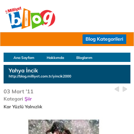
Blog Kategorileri
Ana Sayfam
Hakkımda
Bloglarım
Yahya İncik
http://blog.milliyet.com.tr/yincik2000
03 Mart '11
Kategori
Şiir
Kar Yüzlü Yalnızlık