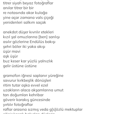
titrer siyah beyaz fotoğraflar
anılar titrer bir bir
re notasında akar kulağa
yine açar zamana vals çiçeği
yenidenleri salkım saçak
anekdot düşer kıvrılır etekleri
kızıl şal omuzlarına [ben] sarılışı
asılır gözlerine Endülüs bakışı
şehri böler iki yaka akışı
üşür mavi
aşk üşür
buz keser kar yüzlü yalnızlık
gelir üstüne üstüne
gramofon iğnesi saplanır yüreğine
savurur kırkbeşlik dönüşleri
ritim tutar aşka evvel ezel
uzakların alaca akşamlarına umut
tan doğumları kehribar
göverir karakış güncesinde
yırtılır fotoğraflar
raflar arasına sızmış veda g[s]özlü mektuplar