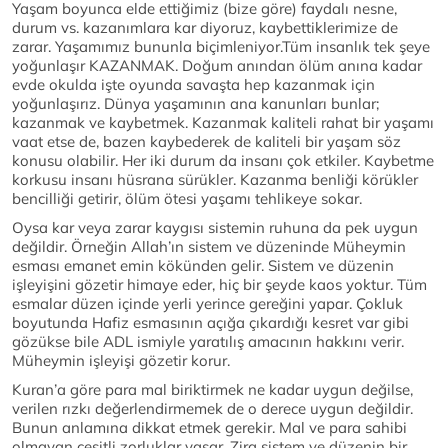
Yaşam boyunca elde ettiğimiz (bize göre) faydalı nesne,
durum vs. kazanımlara kar diyoruz, kaybettiklerimize de
zarar. Yaşamımız bununla biçimleniyor.Tüm insanlık tek şeye
yoğunlaşır KAZANMAK. Doğum anından ölüm anına kadar
evde okulda işte oyunda savaşta hep kazanmak için
yoğunlaşırız. Dünya yaşamının ana kanunları bunlar;
kazanmak ve kaybetmek. Kazanmak kaliteli rahat bir yaşamı
vaat etse de, bazen kaybederek de kaliteli bir yaşam söz
konusu olabilir. Her iki durum da insanı çok etkiler. Kaybetme
korkusu insanı hüsrana sürükler. Kazanma benliği körükler
bencilliği getirir, ölüm ötesi yaşamı tehlikeye sokar.
Oysa kar veya zarar kaygısı sistemin ruhuna da pek uygun
değildir. Örneğin Allah’ın sistem ve düzeninde Müheymin
esması emanet emin kökünden gelir. Sistem ve düzenin
işleyişini gözetir himaye eder, hiç bir şeyde kaos yoktur. Tüm
esmalar düzen içinde yerli yerince gereğini yapar. Çokluk
boyutunda Hafiz esmasının açığa çıkardığı kesret var gibi
gözükse bile ADL ismiyle yaratılış amacının hakkını verir.
Müheymin işleyişi gözetir korur.
Kuran’a göre para mal biriktirmek ne kadar uygun değilse,
verilen rızkı değerlendirmemek de o derece uygun değildir.
Bunun anlamına dikkat etmek gerekir. Mal ve para sahibi
olmayan çeşitli zorluklar yaşar. Zira sistem ve düzenin bir