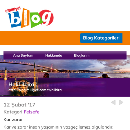
Blog Kategorileri
Ana Sayfam
Hakkımda
Bloglarım
Halil iIbira
http://blog.milliyet.com.tr/hilbira
12 Şubat '17
Kategori
Felsefe
Kar zarar
Kar ve zarar insan yaşamının vazgeçilemez olgularıdır.