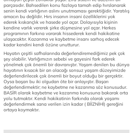
parçasıdır. Bahsedilen konu fazlaya tamah edip hırslanarak
senin kendi varlığının aslını unutmaması gerektiğidir. Yaratılış
amacın bu değildir. Hırs insanın insani özelliklerini yok
ederek kıskançlık ve hasede yol açar. Dolayısıyla kişinin
kendine varlık vererek şirke düşmesine yol açar. Herkes
programının farkına vararak hissederek kendi hakikatine
ulaşacaktır. Kazanma ve kaybetme insanı sarhoş edecek
kadar kendini kendi özüne unutturur.
Hayatın çeşitli safhalarında değerlendiremediğimiz pek çok
şey olabilir. Varlığımızın sebebi ve gayesini fark ederek
yönelmek çok önemli bir davranıştır. Yaşam denilen bu dünya
hayatının kısacık bir an olacağı sonsuz yaşam düzeyimizde
değerlendirilecek çok önemli bir boyut olduğu bir gerçektir.
Oysa başarı bu iki olgudan öte bir anlayıştır. Başarı
değerlendirmektir; ne kaybetme ne kazanma söz konusudur.
BASİR olarak kaybetme ve kazanma konusuna bakarak orta
yolu tutmaktır. Kendi hakikatinin farkında olarak yaşamı
değerlendirmek sana verilen izin kadar ( BİİZNİHİ) gereğini
ortaya koymaktır.