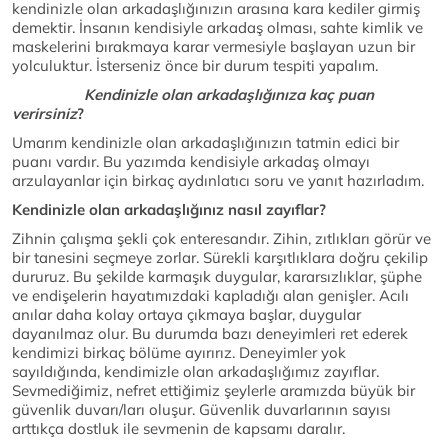
kendinizle olan arkadaşlığınızın arasına kara kediler girmiş
demektir. İnsanın kendisiyle arkadaş olması, sahte kimlik ve
maskelerini bırakmaya karar vermesiyle başlayan uzun bir
yolculuktur. İsterseniz önce bir durum tespiti yapalım.
Kendinizle olan arkadaşlığınıza kaç puan
verirsiniz
?
Umarım kendinizle olan arkadaşlığınızın tatmin edici bir
puanı vardır. Bu yazımda kendisiyle arkadaş olmayı
arzulayanlar için birkaç aydınlatıcı soru ve yanıt hazırladım.
Kendinizle olan arkadaşlığınız nasıl zayıflar?
Zihnin çalışma şekli çok enteresandır. Zihin, zıtlıkları görür ve
bir tanesini seçmeye zorlar. Sürekli karşıtlıklara doğru çekilip
dururuz. Bu şekilde karmaşık duygular, kararsızlıklar, şüphe
ve endişelerin hayatımızdaki kapladığı alan genişler. Acılı
anılar daha kolay ortaya çıkmaya başlar, duygular
dayanılmaz olur. Bu durumda bazı deneyimleri ret ederek
kendimizi birkaç bölüme ayırırız. Deneyimler yok
sayıldığında, kendimizle olan arkadaşlığımız zayıflar.
Sevmediğimiz, nefret ettiğimiz şeylerle aramızda büyük bir
güvenlik duvarı/ları oluşur. Güvenlik duvarlarının sayısı
arttıkça dostluk ile sevmenin de kapsamı daralır.