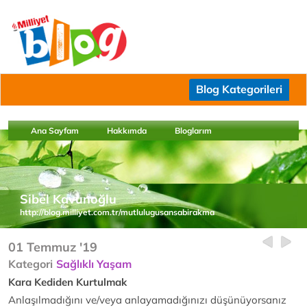
Blog Kategorileri
Ana Sayfam
Hakkımda
Bloglarım
Sibel Kavunoğlu
http://blog.milliyet.com.tr/mutlulugusansabirakma
01 Temmuz '19
Kategori
Sağlıklı Yaşam
Kara Kediden Kurtulmak
Anlaşılmadığını ve/veya anlayamadığınızı düşünüyorsanız