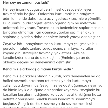
Her şey ne zaman başladı?
Her şey insanı duygusal ve zihinsel düzeyde etkileyen
travma/larla başladı. Onlardan kurtulmak için attığımız
adımlar ileride daha fazla acıyı getirecek seçimlere yöneltti.
Bu durumu budist öğretilerden öğrendiğim bir metaforla
anlatmak istiyorum. Travma okun bedeninize saplanmasıdır.
Bir daha olmaması için acemice yapılan seçimler, okun
saplandığı yerden daha derinlere inerek yarayı derinleştirir.
Zayıf ve kötü parçalarımızdan kurtulmaya çalışma ve bu
parçaları hatırlatanlara savaş açma, sınırlayıcı kurallar
koyma gibi stratejiler travmayı yok etmez. Aksine
kendimizden daha da uzaklaştırır. (Eminim, şu an dahi
aklınıza geçmiş bir deneyiminiz gelmiştir)
Kendimizle arkadaş olmanın kuralı nedir?
Kendimizle arkadaş olmanın kuralı, bazı deneyimleri ya da
halleri sevmek, bazılarını ret etmek ya da kurtulmaya
çalışmaya dayanmaz. Sevgimize ve dostluğumuza neyin ya
da kimin layık olduğuna dair şartlar koyarsak, sevgimiz bu
koşulları karşılanmadığında kolayca hayal kırıklığına hatta
nefrete dönüşebilir. Sürekli kendi kendimizi savunmaya
başlarız. Gerçek dostluk, sevme ya da sevme meselesi