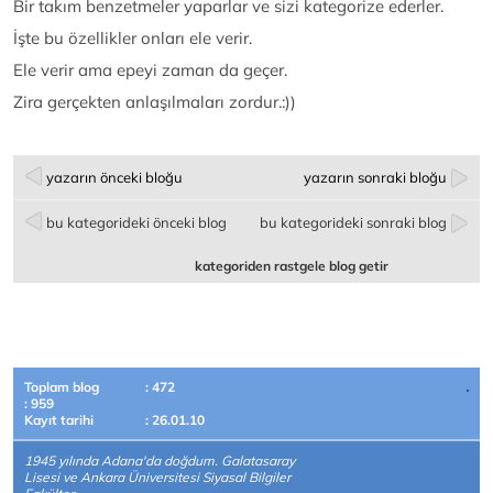
Bir takım benzetmeler yaparlar ve sizi kategorize ederler.
İşte bu özellikler onları ele verir.
Ele verir ama epeyi zaman da geçer.
Zira gerçekten anlaşılmaları zordur.:))
yazarın önceki bloğu
yazarın sonraki bloğu
bu kategorideki önceki blog
bu kategorideki sonraki blog
kategoriden rastgele blog getir
Toplam blog
: 472
: 959
Kayıt tarihi
: 26.01.10
1945 yılında Adana'da doğdum. Galatasaray
Lisesi ve Ankara Üniversitesi Siyasal Bilgiler