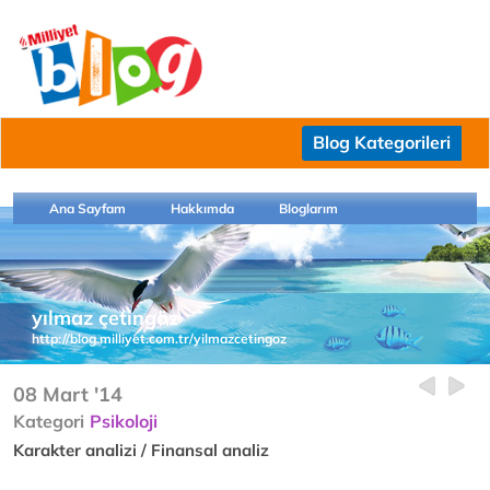
Blog Kategorileri
Ana Sayfam
Hakkımda
Bloglarım
yılmaz çetingöz
http://blog.milliyet.com.tr/yilmazcetingoz
08 Mart '14
Kategori
Psikoloji
Karakter analizi / Finansal analiz