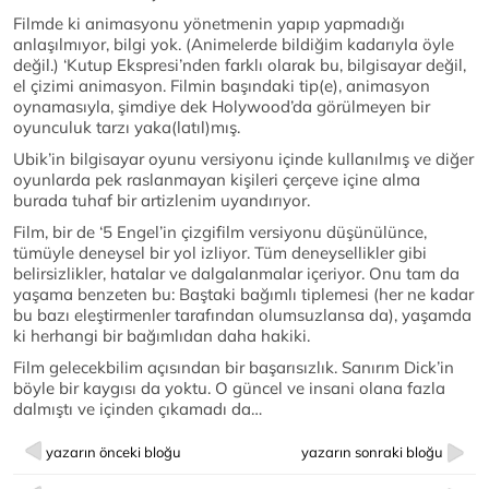
Filmde ki animasyonu yönetmenin yapıp yapmadığı
anlaşılmıyor, bilgi yok. (Animelerde bildiğim kadarıyla öyle
değil.) ‘Kutup Ekspresi’nden farklı olarak bu, bilgisayar değil,
el çizimi animasyon. Filmin başındaki tip(e), animasyon
oynamasıyla, şimdiye dek Holywood’da görülmeyen bir
oyunculuk tarzı yaka(latıl)mış.
Ubik’in bilgisayar oyunu versiyonu içinde kullanılmış ve diğer
oyunlarda pek raslanmayan kişileri çerçeve içine alma
burada tuhaf bir artizlenim uyandırıyor.
Film, bir de ‘5 Engel’in çizgifilm versiyonu düşünülünce,
tümüyle deneysel bir yol izliyor. Tüm deneysellikler gibi
belirsizlikler, hatalar ve dalgalanmalar içeriyor. Onu tam da
yaşama benzeten bu: Baştaki bağımlı tiplemesi (her ne kadar
bu bazı eleştirmenler tarafından olumsuzlansa da), yaşamda
ki herhangi bir bağımlıdan daha hakiki.
Film gelecekbilim açısından bir başarısızlık. Sanırım Dick’in
böyle bir kaygısı da yoktu. O güncel ve insani olana fazla
dalmıştı ve içinden çıkamadı da…
yazarın önceki bloğu
yazarın sonraki bloğu