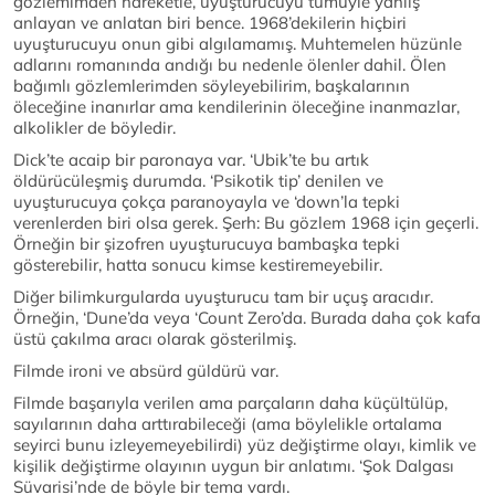
gözlemimden hareketle, uyuşturucuyu tümüyle yanlış
anlayan ve anlatan biri bence. 1968’dekilerin hiçbiri
uyuşturucuyu onun gibi algılamamış. Muhtemelen hüzünle
adlarını romanında andığı bu nedenle ölenler dahil. Ölen
bağımlı gözlemlerimden söyleyebilirim, başkalarının
öleceğine inanırlar ama kendilerinin öleceğine inanmazlar,
alkolikler de böyledir.
Dick’te acaip bir paronaya var. ‘Ubik’te bu artık
öldürücüleşmiş durumda. ‘Psikotik tip’ denilen ve
uyuşturucuya çokça paranoyayla ve ‘down’la tepki
verenlerden biri olsa gerek. Şerh: Bu gözlem 1968 için geçerli.
Örneğin bir şizofren uyuşturucuya bambaşka tepki
gösterebilir, hatta sonucu kimse kestiremeyebilir.
Diğer bilimkurgularda uyuşturucu tam bir uçuş aracıdır.
Örneğin, ‘Dune’da veya ‘Count Zero’da. Burada daha çok kafa
üstü çakılma aracı olarak gösterilmiş.
Filmde ironi ve absürd güldürü var.
Filmde başarıyla verilen ama parçaların daha küçültülüp,
sayılarının daha arttırabileceği (ama böylelikle ortalama
seyirci bunu izleyemeyebilirdi) yüz değiştirme olayı, kimlik ve
kişilik değiştirme olayının uygun bir anlatımı. ‘Şok Dalgası
Süvarisi’nde de böyle bir tema vardı.