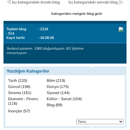
bu kategorideki önceki blog
bu kategorideki sonraki blog
kategoriden rastgele blog getir
Toplam blog
: 2216
: 514
Kayıt tarihi
: 16.08.06
Serbest yazarım. 1960 doğumluyum. BÜ İşletme
mezunuyum. ..
Yazdığım Kategoriler
Tarih (220)
Bilim (219)
Güncel (196)
Dünya (175)
Sinema (161)
Siyaset (144)
Ekonomi - Finans
Kültür - Sanat (104)
(116)
Blog (89)
İnançlar (57)