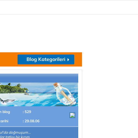
Blog Kategorileri
m blog
: 529
tarihi
: 29.08.06
ul'da doğmuşum...
r tatlısı bir kızım