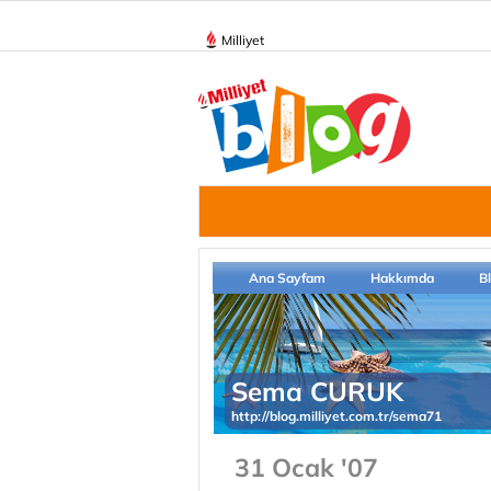
Milliyet
Ana Sayfam
Hakkımda
B
Sema CURUK
http://blog.milliyet.com.tr/sema71
31 Ocak '07