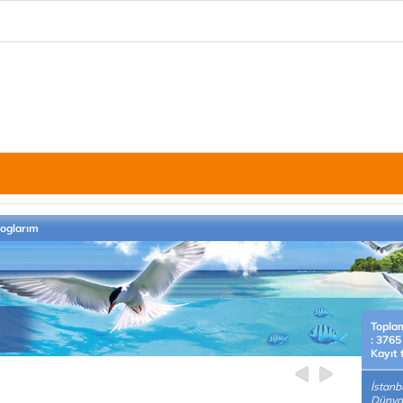
loglarım
Topla
: 3765
Kayıt 
İstanb
Dünyala