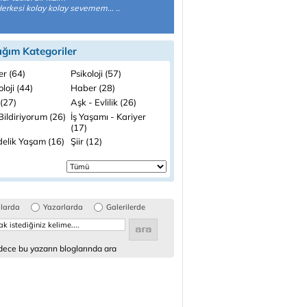
 Herkesi kolay kolay sevemem... ..
ığım Kategoriler
ler (64)
Psikoloji (57)
loji (44)
Haber (28)
(27)
Aşk - Evlilik (26)
ildiriyorum (26)
İş Yaşamı - Kariyer
(17)
elik Yaşam (16)
Şiir (12)
glarda
Yazarlarda
Galerilerde
ece bu yazarın bloglarında ara