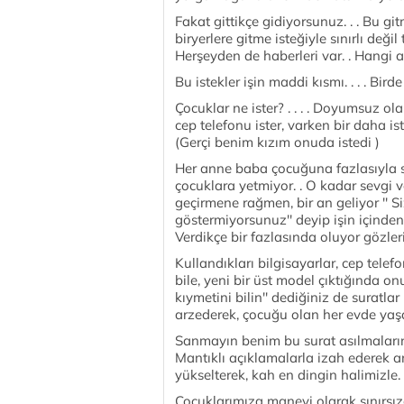
Fakat gittikçe gidiyorsunuz. . . Bu git
biryerlere gitme isteğiyle sınırlı değil t
Herşeyden de haberleri var. . Hangi a
Bu istekler işin maddi kısmı. . . . Bir
Çocuklar ne ister? . . . . Doyumsuz olara
cep telefonu ister, varken bir daha is
(Gerçi benim kızım onuda istedi )
Her anne baba çocuğuna fazlasıyla se
çocuklara yetmiyor. . O kadar sevgi 
geçirmene rağmen, bir an geliyor '' S
göstermiyorsunuz'' deyip işin içinden 
Verdikçe bir fazlasında oluyor gözleri. 
Kullandıkları bilgisayarlar, cep tele
bile, yeni bir üst model çıktığında onu 
kıymetini bilin'' dediğiniz de suratlar
arzederek, çocuğu olan her evde yaşa
Sanmayın benim bu surat asılmalarında
Mantıklı açıklamalarla izah ederek a
yükselterek, kah en dingin halimizle. .
Çocuklarımıza manevi olarak sınırsızc