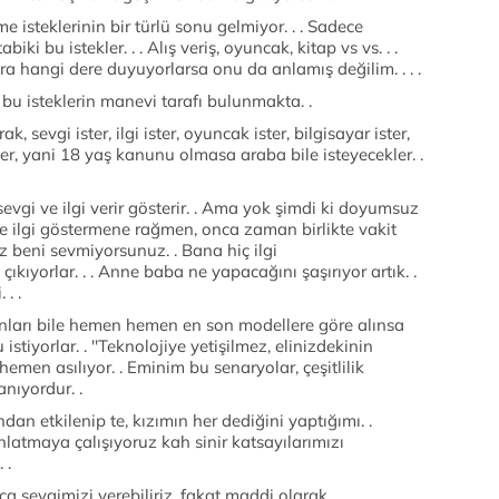
me isteklerinin bir türlü sonu gelmiyor. . . Sadece
abiki bu istekler. . . Alış veriş, oyuncak, kitap vs vs. . .
ra hangi dere duyuyorlarsa onu da anlamış değilim. . . .
de bu isteklerin manevi tarafı bulunmakta. .
k, sevgi ister, ilgi ister, oyuncak ister, bilgisayar ister,
ter, yani 18 yaş kanunu olmasa araba bile isteyecekler. .
vgi ve ilgi verir gösterir. . Ama yok şimdi ki doyumsuz
ve ilgi göstermene rağmen, onca zaman birlikte vakit
iz beni sevmiyorsunuz. . Bana hiç ilgi
çıkıyorlar. . . Anne baba ne yapacağını şaşırıyor artık. .
. .
fonları bile hemen hemen en son modellere göre alınsa
istiyorlar. . ''Teknolojiye yetişilmez, elinizdekinin
 hemen asılıyor. . Eminim bu senaryolar, çeşitlilik
nıyordur. .
n etkilenip te, kızımın her dediğini yaptığımı. .
nlatmaya çalışıyoruz kah sinir katsayılarımızı
 .
a sevgimizi verebiliriz, fakat maddi olarak