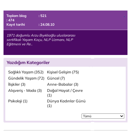
Toplam blog
: 521
: 474
Kayıt tarihi
: 24.08.10
1971 doğumlu Arzu Bıyıklıoğlu uluslararası
sertifikalı Yaşam Koçu, NLP Uzmanı, NLP
Eğitmeni ve Re..
Yazdığım Kategoriler
Sağlıklı Yaşam (352)
Kişisel Gelişim (75)
Gündelik Yaşam (72)
Güncel (7)
İlişkiler (3)
Anne-Babalar (3)
Alışveriş - Moda (3)
Doğal Hayat / Çevre
(1)
Psikoloji (1)
Dünya Kadınlar Günü
(1)