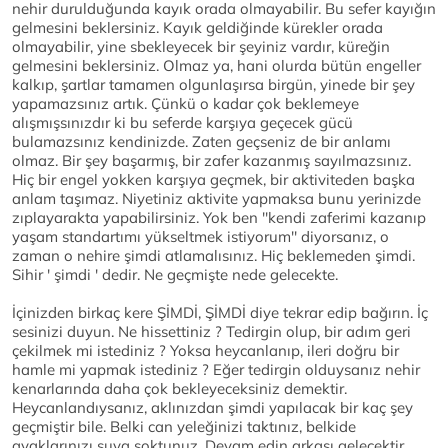
nehir durulduğunda kayık orada olmayabilir. Bu sefer kayığın
gelmesini beklersiniz. Kayık geldiğinde kürekler orada
olmayabilir, yine sbekleyecek bir şeyiniz vardır, küreğin
gelmesini beklersiniz. Olmaz ya, hani olurda bütün engeller
kalkıp, şartlar tamamen olgunlaşırsa birgün, yinede bir şey
yapamazsınız artık. Çünkü o kadar çok beklemeye
alışmışsınızdır ki bu seferde karşıya geçecek gücü
bulamazsınız kendinizde. Zaten geçseniz de bir anlamı
olmaz. Bir şey başarmış, bir zafer kazanmış sayılmazsınız.
Hiç bir engel yokken karşıya geçmek, bir aktiviteden başka
anlam taşımaz. Niyetiniz aktivite yapmaksa bunu yerinizde
zıplayarakta yapabilirsiniz. Yok ben ''kendi zaferimi kazanıp
yaşam standartımı yükseltmek istiyorum'' diyorsanız, o
zaman o nehire şimdi atlamalısınız. Hiç beklemeden şimdi.
Sihir ' şimdi ' dedir. Ne geçmişte nede gelecekte.
İçinizden birkaç kere ŞİMDİ, ŞİMDİ diye tekrar edip bağırın. İç
sesinizi duyun. Ne hissettiniz ? Tedirgin olup, bir adım geri
çekilmek mi istediniz ? Yoksa heycanlanıp, ileri doğru bir
hamle mi yapmak istediniz ? Eğer tedirgin olduysanız nehir
kenarlarında daha çok bekleyeceksiniz demektir.
Heycanlandıysanız, aklınızdan şimdi yapılacak bir kaç şey
geçmiştir bile. Belki can yeleğinizi taktınız, belkide
ayaklarınızı suya soktunuz. Devam edin arkası gelecektir,