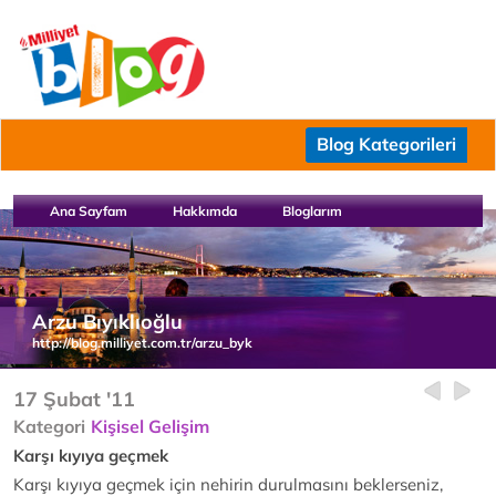
Blog Kategorileri
Ana Sayfam
Hakkımda
Bloglarım
Arzu Bıyıklıoğlu
http://blog.milliyet.com.tr/arzu_byk
17 Şubat '11
Kategori
Kişisel Gelişim
Karşı kıyıya geçmek
Karşı kıyıya geçmek için nehirin durulmasını beklerseniz,