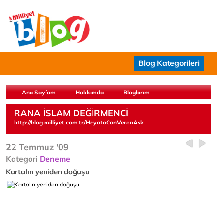
Blog Kategorileri
Ana Sayfam
Hakkımda
Bloglarım
RANA İSLAM DEĞİRMENCİ
http://blog.milliyet.com.tr/HayataCanVerenAsk
22 Temmuz '09
Kategori
Deneme
Kartalın yeniden doğuşu