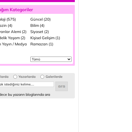
ığım Kategoriler
loji (575)
Güncel (20)
zin (4)
Bilim (4)
anlar Alemi (2)
Siyaset (2)
elik Yaşam (2)
Kişisel Gelişim (1)
n Yayın / Medya
Ramazan (1)
glarda
Yazarlarda
Galerilerde
ece bu yazarın bloglarında ara