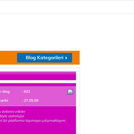
Blog Kategorileri
m blog
: 621
tarihi
: 27.05.09
birbirini etkiler
iyle astrolojiyi
el bir platforma taşımaya çalışmaktayım.