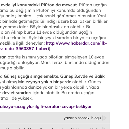
.evde iyi konumdaki Plüton da mevcut
. Plüton uçağın
 ama bu değişimin Plüton iyi konumda olduğundan
ğu anlaşılmakta. Uçak sanki görünmez olmuştur. Yani
bir hale getirmiştir. Bilindiği üzere bazı askeri birlikler
 yapmaktalar. Böyle bir olasılık da olabilir. Bu
ç olan Akrep burcu 11.evde olduğundan uçağın
ani bu teknoloji öyle bir şey ki sıradan bir yolcu uçağını
zlikle ilgili deneyler :
http://www.haberdar.com/ilk-
ez-oldu-3960857-haberi
)
uran
otorite kısmını yada pilotları simgeleyen 10.evde
a uğradığı anlaşılıyor. Mars Terazi burcunda olduğundan
olmuş olabilir.
da
Güneş uçağı simgelemekte
.
Güneş 3.evde ve Balık
yol almış
Malezyaya yakın bir yerde
olabilir. Güneş
akınlarında denize yakın bir yerde olabilir. Yada
 devlet sınırları
içinde olabilir. Bu arada uçağın
tmali de yüksek.
malezya-ucagiyla-ilgili-sorular-cevap-bekliyor
yazarın sonraki bloğu