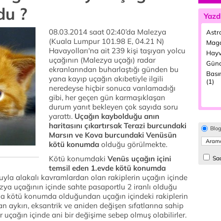
du ?
Yazd
08.03.2014 saat 02:40’da Malezya
Astro
(Kuala Lumpur 101.98 E, 04.21 N)
Maga
Havayolları'na ait 239 kişi taşıyan yolcu
Hayv
uçağının (Malezya uçağı) radar
Günd
ekranlarından buharlaştığı günden bu
Bası
yana kayıp uçağın akıbetiyle ilgili
(1)
neredeyse hiçbir sonuca varılamadığı
gibi, her geçen gün karmaşıklaşan
durum yanıt bekleyen çok sayıda soru
yarattı.
Uçağın kaybolduğu anın
haritasını çıkartırsak Terazi burcundaki
Blo
Marsın ve Kova burcundaki Venüsün
kötü konumda
olduğu görülmekte.
Kötü konumdaki
Venüs uçağın içini
Sad
temsil eden 1.evde kötü konumda
la alakalı kavramlardan olan rakiplerin uçağın içinde
ya uçağının içinde sahte pasaportlu 2 iranlı olduğu
nda kötü konumda olduğundan uçağın içindeki rakiplerin
n aykırı, eksantrik ve aniden değişen sıfatlarına sahip
 uçağın içinde ani bir değişime sebep olmuş olabilirler.