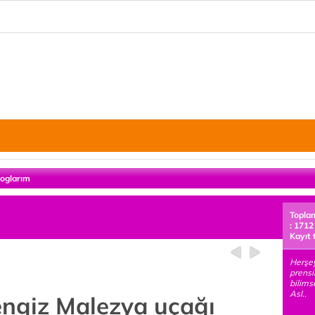
loglarım
Topla
: 1712
Kayıt 
Herşey 
prensib
bilims
Asl..
engiz Malezya uçağı