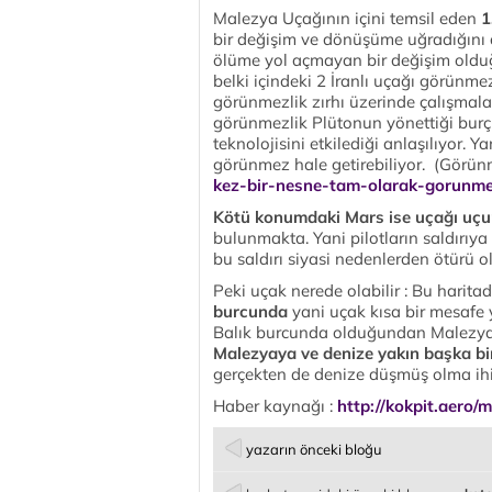
Malezya Uçağının içini temsil eden
1
bir değişim ve dönüşüme uğradığını
ölüme yol açmayan bir değişim oldu
belki içindeki 2 İranlı uçağı görünmez 
görünmezlik zırhı üzerinde çalışmalar
görünmezlik Plütonun yönettiği bur
teknolojisini etkilediği anlaşılıyor. Y
görünmez hale getirebiliyor. (Görünme
kez-bir-nesne-tam-olarak-gorunm
Kötü konumdaki Mars ise uçağı uç
bulunmakta. Yani pilotların saldırıy
bu saldırı siyasi nedenlerden ötürü 
Peki uçak nerede olabilir : Bu harita
burcunda
yani uçak kısa bir mesafe 
Balık burcunda olduğundan Malezya y
Malezyaya ve denize yakın başka bir
gerçekten de denize düşmüş olma ihi
Haber kaynağı :
http://kokpit.aero/
yazarın önceki bloğu