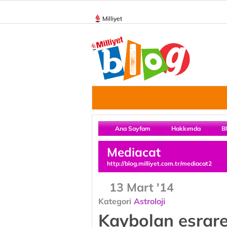
Milliyet
Ana Sayfam
Hakkımda
B
Mediacat
http://blog.milliyet.com.tr/mediacat2
13 Mart '14
Kategori
Astroloji
Kaybolan esrar