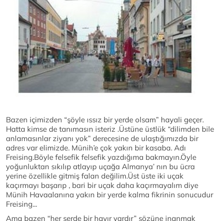
Bazen içimizden “şöyle ıssız bir yerde olsam” hayali geçer.
Hatta kimse de tanımasın isteriz .Üstüne üstlük “dilimden bile
anlamasınlar ziyanı yok” derecesine de ulaştığımızda bir
adres var elimizde. Münih’e çok yakın bir kasaba. Adı
Freising.Böyle felsefik felsefik yazdığıma bakmayın.Öyle
yoğunluktan sıkılıp atlayıp uçağa Almanya’ nın bu ücra
yerine özellikle gitmiş falan değilim.Üst üste iki uçak
kaçırmayı başarıp , bari bir uçak daha kaçırmayalım diye
Münih Havaalanına yakın bir yerde kalma fikrinin sonucudur
Freising...
Ama bazen “her şerde bir hayır vardır” sözüne inanmak