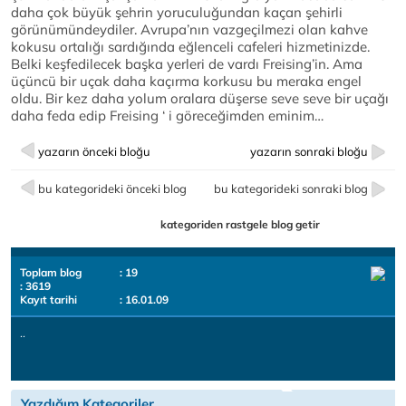
daha çok büyük şehrin yoruculuğundan kaçan şehirli
görünümündeydiler. Avrupa’nın vazgeçilmezi olan kahve
kokusu ortalığı sardığında eğlenceli cafeleri hizmetinizde.
Belki keşfedilecek başka yerleri de vardı Freising’in. Ama
üçüncü bir uçak daha kaçırma korkusu bu meraka engel
oldu. Bir kez daha yolum oralara düşerse seve seve bir uçağı
daha feda edip Freising ‘ i göreceğimden eminim…
yazarın önceki bloğu
yazarın sonraki bloğu
bu kategorideki önceki blog
bu kategorideki sonraki blog
kategoriden rastgele blog getir
Toplam blog
: 19
: 3619
Kayıt tarihi
: 16.01.09
..
Yazdığım Kategoriler