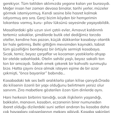
gerekiyor. Tüm tatilden aklımızda yegane kalan yer burasıydı.
Meğer insan her zaman devasa binalar, tarihi yerler, müzeler
görmek istemiyormuş. Kendi sesine bile hasret kalmak
istiyormuş ara sıra. Gerçi bizim köyden bir hemşerimin
lokantası varmış, kuru- pilav lüksünü sayesinde yaşayabildik.
Masallardaki gibi uzun sivri çatılı evler, Arnavut kaldırımlı
tertemiz sokaklar, şimdilerde butik otel dediğimiz tarzda
oteller, kendine has pazarı, küçük dükkanlar kasabayı otantik
bir hale getirmiş. Belki gittiğim mevsimden kaynaklı, tabiat
tüm güzelliğini bembeyaz bir örtüyle sermişti kasabaya.
Sıcak, temiz, beyaz çarşaflar ve kocaman yastıklarla ahşap
bir otelde sabahladık. Otelin sahibi yaşlı, beyaz sakallı ton
ton bir amcaydı. Sabah emek çekerek bir kahvaltı sunmuştu
bize. Hatta çayını önce almak isteyen eşime de bir azar
çekmişti, “önce bayanlar” babında…
Kasabadaki tek ses belli aralıklarla çalan kilise çanıydı.Orada
da kilisenin özenli bir yapı olduğunu belirtmem yersiz olur
sanırım. Zira mabetlere gösterilen özen tüm dinlerde aynı.
Hani herkesin birbirini tanıdığı, sıcak ilişkilerin yaşandığı,
bakkalın, manavın, kasabın, eczanenin birer numuneden
ibaret olduğu dizilerdeki suni setleri andıran bu kasaba daha
çok havaalanı çalışanlarının mekanı gibiydi. Kasaba sakinleri