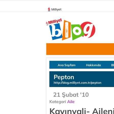
Milliyet
Ana Sayfam
Hakkımda
B
Pepton
http://blog.milliyet.com.tr/pepton
21 Şubat '10
Kategori
Aile
Kayınvali- Ailen