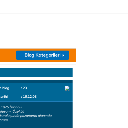
Blog Kategorileri
m blog
: 23
tarihi
: 16.12.08
 1975 İstanbul
luyum. Özel bir
 kuruluşunda pazarlama alanında
orum. ..