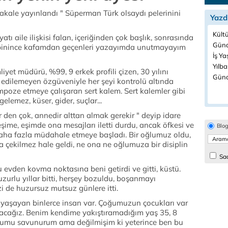
akale yayınlandı " Süperman Türk olsaydı pelerinini
Yazd
Kültü
 aile ilişkisi falan, içeriğinden çok başlık, sonrasında
Günd
te binince kafamdan geçenleri yazayımda unutmayayım
İş Ya
Yılba
liyet müdürü, %99, 9 erkek profili çizen, 30 yılını
Günc
l edilemeyen özgüveniyle her şeyi kontrolü altında
mpoze etmeye çalışaran sert kalem. Sert kalemler gibi
elemez, küser, gider, suçlar...
dir den çok, annedir alttan almak gerekir " deyip idare
eşime, eşimde ona mesajları iletti durdu, ancak öfkesi ve
Blo
 daha fazla müdahale etmeye başladı. Bir oğlumuz oldu,
a çekilmez hale geldi, ne ona ne oğlumuza bir disiplin
Sad
evden kovma noktasına beni getirdi ve gitti, küstü.
zurlu yıllar bitti, herşey bozuldu, boşanmayı
i de huzursuz mutsuz günlere itti.
 yaşayan binlerce insan var. Çoğumuzun çocukları var
olacağız. Benim kendime yakıştıramadığım yaş 35, 8
lduğumu savunurum ama değilmişim ki yeterince ben bu