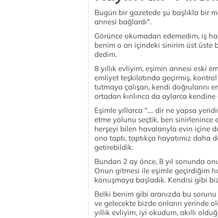
Bugün bir gazetede şu başlıkla bir m
annesi bağlardı".
Görünce okumadan edemedim, iş hayatı
benim o an içindeki sinirim üst üs
dedim.
8 yıllık evliyim, eşimin annesi eski em
emliyet teşkilatında geçirmiş, kontro
tutmaya çalışan, kendi doğrularını e
ortadan kırılınca da aylarca kendine g
Eşimle yıllarca ".... dir ne yapsa yeri
etme yolunu seçtik, ben sinirlenince 
herşeyi bilen havalarıyla evin içine
ona taptı, taptıkça hayatımız daha d
getirebildik.
Bundan 2 ay önce, 8 yıl sonunda onu 
Onun gitmesi ile eşimle geçirdiğim hu
konuşmaya başladık. Kendisi gibi biz
Belki benim gibi aranızda bu sorunu
ve gelecekte bizde onların yerinde 
yıllık evliyim, iyi okudum, akıllı o