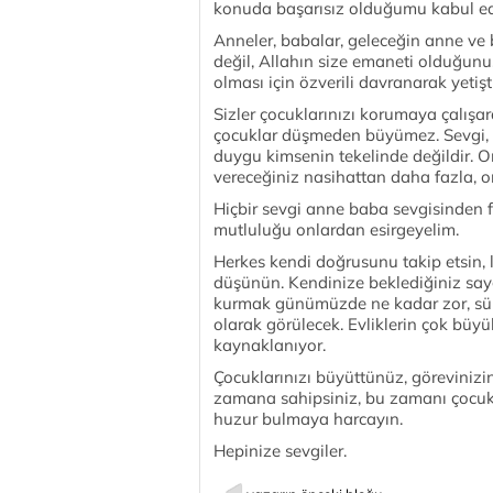
konuda başarısız olduğumu kabul ede
Anneler, babalar, geleceğin anne ve 
değil, Allahın size emaneti olduğunu
olması için özverili davranarak yeti
Sizler çocuklarınızı korumaya çalışar
çocuklar düşmeden büyümez. Sevgi, aş
duygu kimsenin tekelinde değildir. Onl
vereceğiniz nasihattan daha fazla, on
Hiçbir sevgi anne baba sevgisinden 
mutluluğu onlardan esirgeyelim.
Herkes kendi doğrusunu takip etsin, 
düşünün. Kendinize beklediğiniz sayg
kurmak günümüzde ne kadar zor, sü
olarak görülecek. Evliklerin çok büyü
kaynaklanıyor.
Çocuklarınızı büyüttünüz, görevinizi
zamana sahipsiniz, bu zamanı çocukl
huzur bulmaya harcayın.
Hepinize sevgiler.