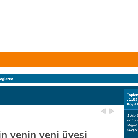
loglarım
Topla
: 1189
Kayıt 
1 Mart
doğum
sağlık
çalışıy
in yenin yeni üyesi