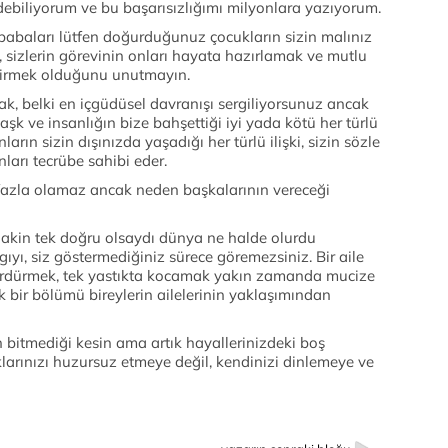
biliyorum ve bu başarısızlığımı milyonlara yazıyorum.
babaları lütfen doğurduğunuz çocukların sizin malınız
, sizlerin görevinin onları hayata hazırlamak ve mutlu
ştirmek olduğunu unutmayın.
ak, belki en içgüdüsel davranışı sergiliyorsunuz ancak
k ve insanlığın bize bahşettiği iyi yada kötü her türlü
arın sizin dışınızda yaşadığı her türlü ilişki, sizin sözle
ları tecrübe sahibi eder.
fazla olamaz ancak neden başkalarının vereceği
lakin tek doğru olsaydı dünya ne halde olurdu
ıyı, siz göstermediğiniz sürece göremezsiniz. Bir aile
rdürmek, tek yastıkta kocamak yakın zamanda mucize
k bir bölümü bireylerin ailelerinin yaklaşımından
n bitmediği kesin ama artık hayallerinizdeki boş
arınızı huzursuz etmeye değil, kendinizi dinlemeye ve