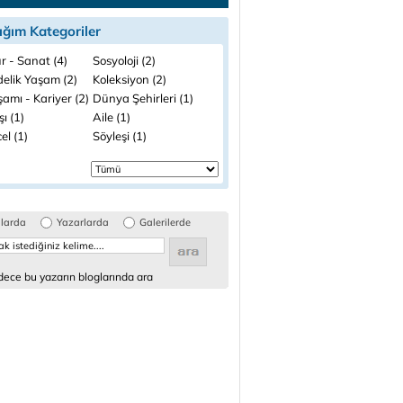
ığım Kategoriler
r - Sanat (4)
Sosyoloji (2)
elik Yaşam (2)
Koleksiyon (2)
şamı - Kariyer (2)
Dünya Şehirleri (1)
şı (1)
Aile (1)
el (1)
Söyleşi (1)
glarda
Yazarlarda
Galerilerde
ece bu yazarın bloglarında ara