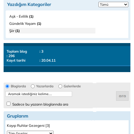
Yazdığım Kategoriler
Aşk - Evlilik
(1)
Gündelik Yaşam
(1)
Şiir
(1)
Toplam blog
: 3
: 296
Kayıt tarihi
: 20.04.11
Bloglarda
Yazarlarda
Galerilerde
Sadece bu yazarın bloglarında ara
Gruplarım
Kayıp Ruhlar Gezegeni [3]