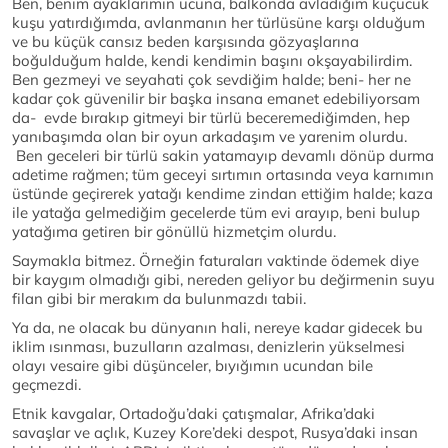
Ben, benim ayaklarımın ucuna, balkonda avladığım küçücük
kuşu yatırdığımda, avlanmanın her türlüsüne karşı olduğum
ve bu küçük cansız beden karşısında gözyaşlarına
boğulduğum halde, kendi kendimin başını okşayabilirdim.
Ben gezmeyi ve seyahati çok sevdiğim halde; beni- her ne
kadar çok güvenilir bir başka insana emanet edebiliyorsam
da- evde bırakıp gitmeyi bir türlü beceremediğimden, hep
yanıbaşımda olan bir oyun arkadaşım ve yarenim olurdu.
Ben geceleri bir türlü sakin yatamayıp devamlı dönüp durma
adetime rağmen; tüm geceyi sırtımın ortasında veya karnımın
üstünde geçirerek yatağı kendime zindan ettiğim halde; kaza
ile yatağa gelmediğim gecelerde tüm evi arayıp, beni bulup
yatağıma getiren bir gönüllü hizmetçim olurdu.
Saymakla bitmez. Örneğin faturaları vaktinde ödemek diye
bir kaygım olmadığı gibi, nereden geliyor bu değirmenin suyu
filan gibi bir merakım da bulunmazdı tabii.
Ya da, ne olacak bu dünyanın hali, nereye kadar gidecek bu
iklim ısınması, buzulların azalması, denizlerin yükselmesi
olayı vesaire gibi düşünceler, bıyığımın ucundan bile
geçmezdi.
Etnik kavgalar, Ortadoğu’daki çatışmalar, Afrika’daki
savaşlar ve açlık, Kuzey Kore’deki despot, Rusya’daki insan