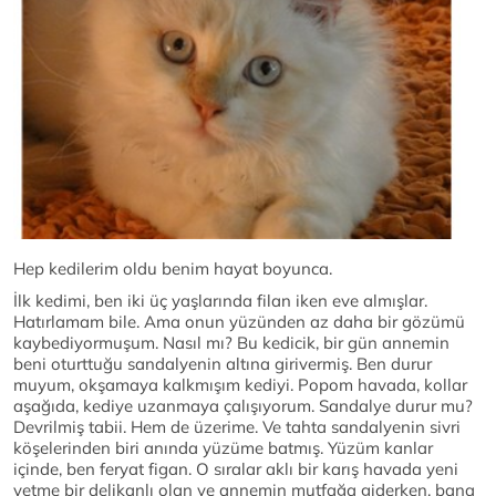
Hep kedilerim oldu benim hayat boyunca.
İlk kedimi, ben iki üç yaşlarında filan iken eve almışlar.
Hatırlamam bile. Ama onun yüzünden az daha bir gözümü
kaybediyormuşum. Nasıl mı? Bu kedicik, bir gün annemin
beni oturttuğu sandalyenin altına girivermiş. Ben durur
muyum, okşamaya kalkmışım kediyi. Popom havada, kollar
aşağıda, kediye uzanmaya çalışıyorum. Sandalye durur mu?
Devrilmiş tabii. Hem de üzerime. Ve tahta sandalyenin sivri
köşelerinden biri anında yüzüme batmış. Yüzüm kanlar
içinde, ben feryat figan. O sıralar aklı bir karış havada yeni
yetme bir delikanlı olan ve annemin mutfağa giderken, bana