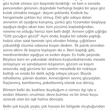
göz kulak olması için başımda bıraktığı- ve tam o esnada
pencereden görünen, dışarıdaki herhangi başka bir şeye göz
kulak olmakla meşgul- dayım şoklarda. Kedicik bu
hengamede çoktan toz olmuş. Deli gibi odaya dalan
annemin eli ayağına karışmış, çünkü göz hizamdan başlayıp
aşağıya doğru akan kan, tüm yüzümü kapladığından,
nereme ne olduğu henüz tam belli değil. Annem çığlık çığlığa:
“Gitti çocuğun gözü!!” Ayni anda, başka bir odada yaptığı,
hobisi olan saat tamiratı işini elinden fırlatıp, çığlıkların
yükseldiği oturma odasına koşan dedem. İlk panik anından
sonra aklını ilk başına toplayan da o. Beni kaptığı gibi,
merdivenlerden aşağıya ve evden dışarı. Ev halkı peşinde.
Böylece beni en yakındaki doktora koşturduklarında, mesele
anlaşılıyor ve sandalyenin köşesinin, gözüm ve kaşım
arasında, sağ gözüme bir santim mesafede bir noktaya
battığı ve orada bir delik açtığı ortaya çıkıyor. Büyük
rahatlama, şükran duaları. Anneciğimin sevinç gözyaşları.
İlaçlanmış, bantlanmış, paketlenmiş olarak eve dönüş.
Bilmem belki de, kedilere duyduğum o isimsiz ilgi işte o
andan itibaren, onulmaz, deva bulmaz ve bir ömür boyu
sürecek olan bir aşk haline dönüştü.
Belki çok küçük yaşta, çok hassas bir bölgede oluştuğundan