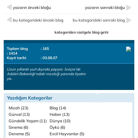
yazarın önceki bloğu
yazarın sonraki bloğu
bu kategorideki önceki blog
bu kategorideki sonraki blog
kategoriden rastgele blog getir
Toplam blog
: 165
: 1414
Kayıt tarihi
: 03.08.07
Uzun yıllardır yurt dışında yaşıyor. İsviçre'de
Adalet Bakanlığı'ndaki mesleği yanında tiyatro
ya..
Yazdığım Kategoriler
Mizah (23)
Blog (14)
Güncel (13)
Haber (13)
Gündelik Yaşam (11)
Dünya (10)
Sinema (6)
Öykü (6)
Deneme (5)
Evcil Hayvanlar (5)