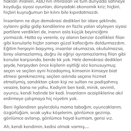
hakları ihlalleri, ABD’nin ihtirasları ve tüm dünyada sahneye
koyduğu siyasi oyunları, dünyadaki ekonomik kriz; hiçbiri,
hiçbiri kuyruğumun bir kılını bile kıpırdatmazdı.
İnsanların ne diye demokrasi dedikleri bir idare şeklinde,
oylarını gidip gidip kendilerine en fazla yalan söyleyen siyasi
partilere verdikleri de, inanın asla küçük beyinciğimi
yormazdı. Hatta oy verenle, oy alanın benzer özellikleri filan
gibi konularla hiçbir zaman güzel kafacığımı doldurmazdım.
Eğitim herşeyin başıymış, insanlar okumazsa, okutulmazsa,
birey olamazlarmış, doğru ile eğriyi ayıramazlarmış filan gibi
konular karşısında, bende tık yok. Hele demokrasi dedikleri
şeyde, herşeyden önce kişilerin eşitliği söz konusuymuş;
seçen ve seçilen ayni hizadaymış, kimsenin kimseye biat
etmesi gerekmezmiş; seçilen aslında seçene hizmet
etmeliymiş, sandıktan çıkan kişi ne sultan ne padişahmış
vesaire, bana ne yahu. Kediyim ben kedi, minik, sevimli,
oyuncu, kendi halinde bir kedi. İnsanların acaipliklerine akıl
erdirmeye çalışmaya hiç niyetim yok.
Beni ilgilendiren şeyler;dolu mama tabağım, oyuncaklarım,
özgürlüğüm, sıcak uyku köşelerim, gönlümce gezinip,
gönlümce avlanıp, gönlümce hayal kurmam, gerisi vız.
Ah, kendi kendimin, kedisi olmak varmış.....