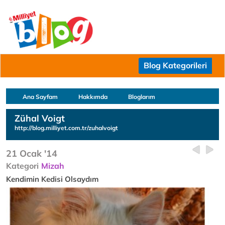
Blog Kategorileri
Ana Sayfam
Hakkımda
Bloglarım
Zühal Voigt
http://blog.milliyet.com.tr/zuhalvoigt
21 Ocak '14
Kategori
Mizah
Kendimin Kedisi Olsaydım