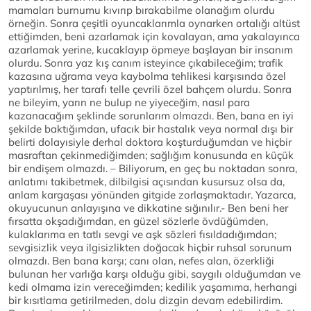
mamaları burnumu kıvırıp bırakabilme olanağım olurdu
örneğin. Sonra çeşitli oyuncaklarımla oynarken ortalığı altüst
ettiğimden, beni azarlamak için kovalayan, ama yakalayınca
azarlamak yerine, kucaklayıp öpmeye başlayan bir insanım
olurdu. Sonra yaz kış canım isteyince çıkabileceğim; trafik
kazasına uğrama veya kaybolma tehlikesi karşısında özel
yaptırılmış, her tarafı telle çevrili özel bahçem olurdu. Sonra
ne bileyim, yarın ne bulup ne yiyeceğim, nasıl para
kazanacağım şeklinde sorunlarım olmazdı. Ben, bana en iyi
şekilde baktığımdan, ufacık bir hastalık veya normal dışı bir
belirti dolayısiyle derhal doktora koşturduğumdan ve hiçbir
masraftan çekinmediğimden; sağlığım konusunda en küçük
bir endişem olmazdı. – Biliyorum, en geç bu noktadan sonra,
anlatımı takibetmek, dilbilgisi açısından kusursuz olsa da,
anlam kargaşası yönünden gitgide zorlaşmaktadır. Yazarca,
okuyucunun anlayışına ve dikkatine sığınılır.- Ben beni her
fırsatta okşadığımdan, en güzel sözlerle övdüğümden,
kulaklarıma en tatlı sevgi ve aşk sözleri fısıldadığımdan;
sevgisizlik veya ilgisizlikten doğacak hiçbir ruhsal sorunum
olmazdı. Ben bana karşı; canı olan, nefes alan, özerkliği
bulunan her varlığa karşı olduğu gibi, saygılı olduğumdan ve
kedi olmama izin vereceğimden; kedilik yaşamıma, herhangi
bir kısıtlama getirilmeden, dolu dizgin devam edebilirdim.