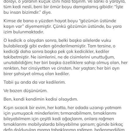
dolayı, o yaranın küçük izini hala taşırım. Ve sanki o yarayla,
tüm kedi nesli, beni bir ömür boyu damgalamış gibidir: “İşte
bu insan bizimdir.” diye.
Kimse de bana o yüzden hayat boyu “gözünün üstünde
kaşın var” diyememiştir. Çünkü gözümün üstünde, bu yara
izim bulunmaktadır.
O kedicik o olaydan sonra, belki başka ailelerde vuku
bulabileceği gibi evden gönderilmemiştir. Tam tersine, o
kediciği daha sonra başka pek çok kedicikler, kediler
takibetmiştir. Ne isimlerini, ne de cisimlerini unuttuğum,
unutabildiğim; her biri başka özelliklere sahip olmuş olan, her
renkten, her cinsiyetten ve cinsten, her yaştan; her biri ayrı
birer şahsiyet olmuş olan kediler.
Tabii şu anda da var kedilerim.
Ve bazen düşünürüm.
Ben, kendi kendimin kedisi olsaydım.
Kışın sıcacık bir evim, her katta, her odada uzanıp yatmam
için yumuşacık minderlerim; tırmanabilmem, tırnaklarımı
bileyebilmem için çeşitli kedi ağaçlarım, onlara rağmen
tırnaklarımı mobilyalarda bileyebilme şansım; günde birkaç
defa doldurulan mama tabaklarıma rağmen, beğenmediğim