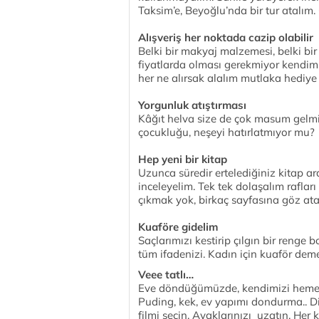
Taksim’e, Beyoğlu’nda bir tur atalım. 
Alışveriş her noktada cazip olabilir
Belki bir makyaj malzemesi, belki bir 
fiyatlarda olması gerekmiyor kendimi
her ne alırsak alalım mutlaka hediye 
Yorgunluk atıştırması
Kâğıt helva size de çok masum gelm
çocukluğu, neşeyi hatırlatmıyor mu?
Hep yeni bir kitap
Uzunca süredir ertelediğiniz kitap ar
inceleyelim. Tek tek dolaşalım rafla
çıkmak yok, birkaç sayfasına göz ata
Kuaföre gidelim
Saçlarımızı kestirip çılgın bir renge 
tüm ifadenizi. Kadın için kuaför dem
Veee tatlı…
Eve döndüğümüzde, kendimizi hemen m
Puding, kek, ev yapımı dondurma.. Dil
filmi seçin. Ayaklarınızı uzatın. Her