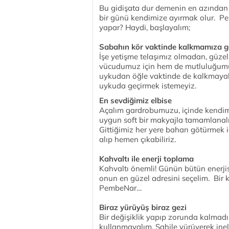
Bu gidişata dur demenin en azından
bir günü kendimize ayırmak olur. Pek
yapar? Haydi, başlayalım;
Sabahın kör vaktinde kalkmamıza g
İşe yetişme telaşımız olmadan, güze
vücudumuz için hem de mutluluğumuz 
uykudan öğle vaktinde de kalkmaya
uykuda geçirmek istemeyiz.
En sevdiğimiz elbise
Açalım gardrobumuzu, içinde kendimiz
uygun soft bir makyajla tamamlanal
Gittiğimiz her yere baharı götürmek 
alıp hemen çıkabiliriz.
Kahvaltı ile enerji toplama
Kahvaltı önemli! Günün bütün enerji
onun en güzel adresini seçelim. Bir 
PembeNar…
Biraz yürüyüş biraz gezi
Bir değişiklik yapıp zorunda kalmadı
kullanmayalım. Sahile yürüyerek inel