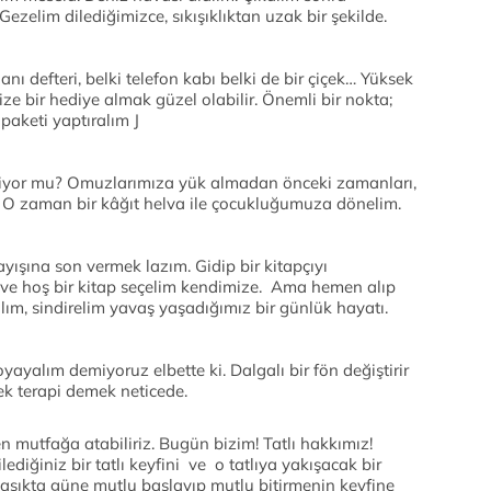
Gezelim dilediğimizce, sıkışıklıktan uzak bir şekilde.
anı defteri, belki telefon kabı belki de bir çiçek… Yüksek
ze bir hediye almak güzel olabilir. Önemli bir nokta;
paketi yaptıralım J
iyor mu? Omuzlarımıza yük almadan önceki zamanları,
 O zaman bir kâğıt helva ile çocukluğumuza dönelim.
ayışına son vermek lazım. Gidip bir kitapçıyı
rı ve hoş bir kitap seçelim kendimize. Ama hemen alıp
lım, sindirelim yavaş yaşadığımız bir günlük hayatı.
boyayalım demiyoruz elbette ki. Dalgalı bir fön değiştirir
ek terapi demek neticede.
utfağa atabiliriz. Bugün bizim! Tatlı hakkımız!
ediğiniz bir tatlı keyfini ve o tatlıya yakışacak bir
 kaşıkta güne mutlu başlayıp mutlu bitirmenin keyfine