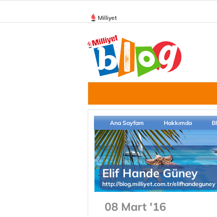
Milliyet
Ana Sayfam
Hakkımda
B
Elif Hande Güney
http://blog.milliyet.com.tr/elifhandeguney
08 Mart '16