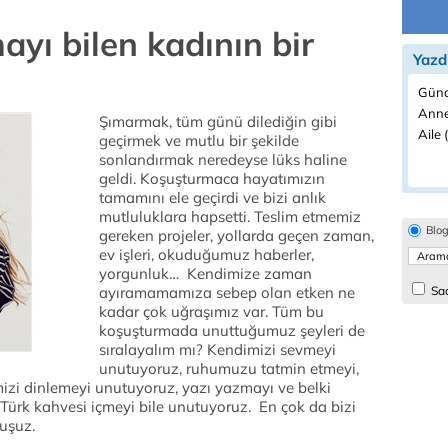
yı bilen kadının bir
Yazd
Günd
Anne
Şımarmak, tüm günü dilediğin gibi
Aile 
geçirmek ve mutlu bir şekilde
sonlandırmak neredeyse lüks haline
geldi. Koşuşturmaca hayatımızın
tamamını ele geçirdi ve bizi anlık
mutluluklara hapsetti. Teslim etmemiz
Blo
gereken projeler, yollarda geçen zaman,
ev işleri, okuduğumuz haberler,
yorgunluk… Kendimize zaman
ayıramamamıza sebep olan etken ne
Sad
kadar çok uğraşımız var. Tüm bu
koşuşturmada unuttuğumuz şeyleri de
sıralayalım mı? Kendimizi sevmeyi
unutuyoruz, ruhumuzu tatmin etmeyi,
izi dinlemeyi unutuyoruz, yazı yazmayı ve belki
 Türk kahvesi içmeyi bile unutuyoruz. En çok da bizi
uşuz.