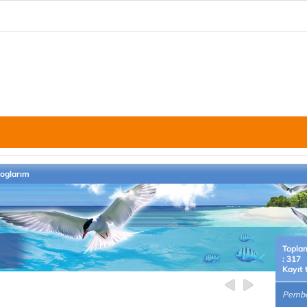
loglarım
Topla
: 317
Kayıt 
PembeN