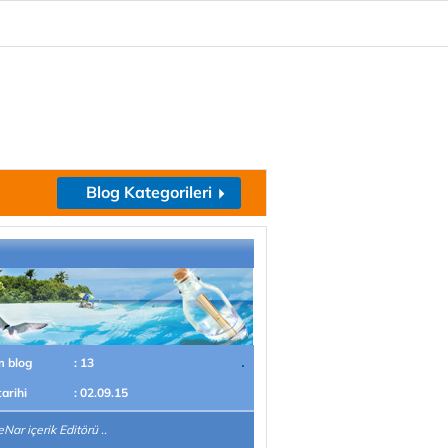
Blog Kategorileri
m blog
: 13
tarihi
: 02.09.15
ar içerik Editörü ..