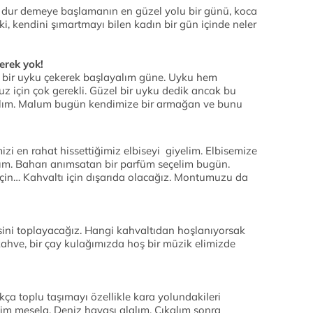
 dur demeye başlamanın en güzel yolu bir günü, koca
i, kendini şımartmayı bilen kadın bir gün içinde neler
erek yok!
l bir uyku çekerek başlayalım güne. Uyku hem
için çok gerekli. Güzel bir uyku dedik ancak bu
lım. Malum bugün kendimize bir armağan ve bunu
i en rahat hissettiğimiz elbiseyi giyelim. Elbisemize
ım. Baharı anımsatan bir parfüm seçelim bugün.
için… Kahvaltı için dışarıda olacağız. Montumuzu da
sini toplayacağız. Hangi kahvaltıdan hoşlanıyorsak
kahve, bir çay kulağımızda hoş bir müzik elimizde
kça toplu taşımayı özellikle kara yolundakileri
im mesela. Deniz havası alalım. Çıkalım sonra