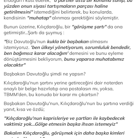
Erdoğan'ı kast ederek,
"o partiler üstü bir konuma sahip, bu
yüzden onun siyasi tartışmaların parçası haline
getirilmesini"
istemediğini belirterek, bu konularda,
kendisinin
"muhatap"
alınması gerektiğini söylemiştir.
Bunun üzerine, Kılıçdaroğlu, bir
"görüşme şartı"
da ona
getirmiştir...Şartı da şuymuş :
"
Biz Davutoğlu'nun
kukla bir başbakan
olmasını
istemiyoruz.
'ben ülkeyi yönetiyorum, sorumluluk bendedir,
ben bağımsız karar alacağım'
demesini ve bunu eyleme
dönüştürmesini bekliyorum,
bunu yaparsa muhatabımız
olacaktır"
Başbakan Davutoğlu şimdi ne yapsın?
Kılıçdaroğlu'nun şartını yerine getireceğini dair noterden
onaylı bir belge hazırlatıp ona postalasın mı, yoksa,
TBMM'den, bu konuda bir karar mı çıkartsın?
Başbakan Davutoğlu'nun, Kılıçdaroğlu'nun bu şartına verdiği
yanıt, kısa ve özdü;
"Kılıçdaroğlu'nun kaprisleriye ve şartları ile kaybedecek
vaktimiz yok...Gölge etmesin başka ihsan istemeyiz"
Bakalım Kılıçdaroğlu, görüşmek için daha başka kimleri