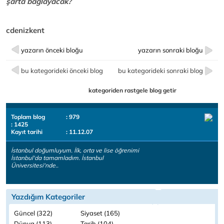
şarta bağlayacak?
cdenizkent
yazarın önceki bloğu
yazarın sonraki bloğu
bu kategorideki önceki blog
bu kategorideki sonraki blog
kategoriden rastgele blog getir
Toplam blog
: 979
: 1425
Kayıt tarihi
: 11.12.07
İstanbul doğumluyum. İlk, orta ve lise öğrenimi
İstanbul'da tamamladım. İstanbul
Üniversitesi'nde..
Yazdığım Kategoriler
Güncel (322)
Siyaset (165)
Dünya (113)
Tarih (104)