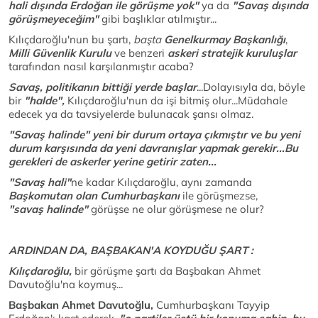
hali dışında Erdoğan ile görüşme yok"
ya da
"Savaş dışında
görüşmeyeceğim"
gibi başlıklar atılmıştır...
Kılıçdaroğlu'nun bu şartı,
başta
Genelkurmay Başkanlığı
,
Milli Güvenlik Kurulu
ve benzeri
askeri stratejik kuruluşlar
tarafından nasıl karşılanmıştır acaba?
Savaş, politikanın bittiği yerde başlar
...Dolayısıyla da, böyle
bir
"halde",
Kılıçdaroğlu'nun da işi bitmiş olur...Müdahale
edecek ya da tavsiyelerde bulunacak şansı olmaz.
"Savaş halinde"
yeni bir durum ortaya çıkmıştır ve bu yeni
durum karşısında da yeni davranışlar yapmak gerekir...Bu
gerekleri de askerler yerine getirir zaten...
"Savaş hali"
ne kadar Kılıçdaroğlu, aynı zamanda
Başkomutan olan Cumhurbaşkanı
ile görüşmezse,
"savaş halinde"
görüşse ne olur görüşmese ne olur?
ARDINDAN DA, BAŞBAKAN'A KOYDUĞU ŞART :
Kılıçdaroğlu,
bir görüşme şartı da Başbakan Ahmet
Davutoğlu'na koymuş...
Başbakan Ahmet Davutoğlu,
Cumhurbaşkanı Tayyip