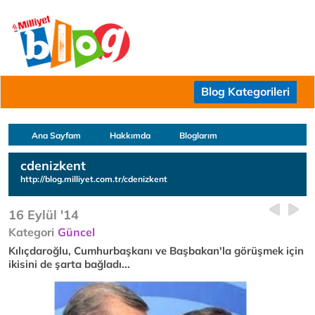
Blog Kategorileri
Ana Sayfam
Hakkımda
Bloglarım
cdenizkent
http://blog.milliyet.com.tr/cdenizkent
16 Eylül '14
Kategori
Güncel
Kılıçdaroğlu, Cumhurbaşkanı ve Başbakan'la görüşmek için
ikisini de şarta bağladı...