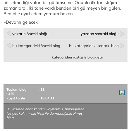
hissetmediği yalan bir gülümseme. Onunla ilk tanıştığım
zamanlardı. İki tane vardı benden biri gülmeyen biri gülen.
Ben bile ayırt edemiyordum bazen...
.-Devamı gelecek
yazarın önceki bloğu
yazarın sonraki bloğu
bu kategorideki önceki blog
bu kategorideki sonraki blog
kategoriden rastgele blog getir
Toplam blog
: 11
: 429
Kayıt tarihi
: 18.04.11
31 yaşında önce kendini kaybetmiş, bulduğunda
ise geç kalınmışlık hissi ile darmadağınık olmuş
bir a..