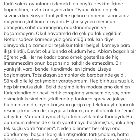
türlü sokak oyunlarını izlemekti en büyük zevkim. İçime
kapanıktım, fazla konuşmazdım. Oyuncakları da pek
sevmezdim. Sosyal faaliyetlere gelince anneme sorarsanız
maymun iştahlının tekiydim. Hiçbir şeyden memnun
olmayan, sabit duramayan, odaklanamayan ve
başaramayan. Okul hayatımda da çok parlak değildim.
Notlar sadece karnede yüz görümlüğü takılsın diye
alınıyordu( o zamanlar teşekkür taktir belgeli karneye para
iliştirilirdi). Devlet okullarında okudum hep. Ablam başarılı bir
öğrenciydi. Her ne kadar bana örnek gösterilse de hiç
imrenmezdim onun başarısına, takdir de etmezdim. Bir
yanlışlık vardı bende. Kendimde, en içimde. Liseye
başlamıştım. Tatsızlaşan zamanlar da beraberinde geldi.
Sürekli aile içi çatışmalar yaratıyordum. Hep bir huzursuzluk,
hep bir mutsuzluk.. Belki de şimdilerin modası emo denilen
türlerdendim bir nevi. Yırtık çoraplar giymesem de, saçlarımı
asimetrik kesimlerle şekillendirip tonlarca sprey ve jöleye
bulamasam da, ayna karşısına geçip cep telefonuyla öpücük
resmi çekmesem de, duygusal olarak, ruhsal olarak bir "emo"
gibiydim. Vurdumduymazlık, tatminsizlik hatsafhadaydı. Bu
durumum aileme de sıkıntı yaratmaya başlamıştı. Çünkü hep
tek suçlu vardı "annem". Neden bilinmez her olayı ona
döndürmeyi başarır karşılıklı atışmalar, tartışmalara, hatta