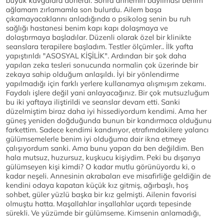
büyük kavgalara dönerdi. Sonra annemin bayılması benim
ağlamam zırlamamla son bulurdu. Ailem başa
çıkamayacaklarını anladığında o psikolog senin bu ruh
sağlığı hastanesi benim kapı kapı dolaşmaya ve
dolaştırmaya başladılar. Düzenli olarak özel bir klinikte
seanslara terapilere başladım. Testler ölçümler.. İlk yafta
yapıştırıldı "ASOSYAL KİŞİLİK". Ardından bir şok daha
yapılan zeka tesleri sonucunda normalin çok üzerinde bir
zekaya sahip olduğum anlaşıldı. İyi bir yönlendirme
yapılmadığı için farklı yerlere kullanamya alışmışım zekamı.
Faydalı işlere değil yani anlayacağınız. Bir çok mutsuzluğum
bu iki yaftaya iliştirildi ve seanslar devam etti. Sanki
düzelmiştim biraz daha iyi hissediyordum kendimi. Ama her
güneş yeniden doğduğunda bunun bir kandırmaca olduğunu
farkettim. Sadece kendimi kandırıyor, etrafımdakilere yalancı
gülümsemelerle benim iyi olduğuma dair ikna etmeye
çalışıyordum sanki. Ama bunu yapan da ben değildim. Ben
hala mutsuz, huzursuz, kuşkucu kişiydim. Peki bu dışarıya
gülümseyen kişi kimdi? O kadar mutlu görünüyordu ki, o
kadar neşeli. Annesinin akrabaları eve misafirliğe geldiğin de
kendini odaya kapatan küçük kız gitmiş, ağırbaşlı, hoş
sohbet, güler yüzlü başka bir kız gelmişti. Ailenin favorisi
olmuştu hatta. Maşallahlar inşallahlar uçardı tepesinde
sürekli. Ve yüzümde bir gülümseme. Kimsenin anlamadığı,