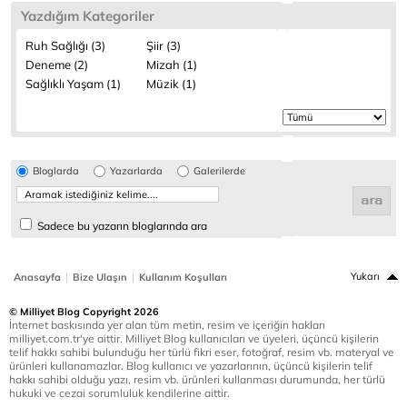
Yazdığım Kategoriler
Ruh Sağlığı (3)
Şiir (3)
Deneme (2)
Mizah (1)
Sağlıklı Yaşam (1)
Müzik (1)
Bloglarda
Yazarlarda
Galerilerde
Sadece bu yazarın bloglarında ara
|
|
Yukarı
Anasayfa
Bize Ulaşın
Kullanım Koşulları
© Milliyet Blog Copyright 2026
İnternet baskısında yer alan tüm metin, resim ve içeriğin hakları
milliyet.com.tr'ye aittir. Milliyet Blog kullanıcıları ve üyeleri, üçüncü kişilerin
telif hakkı sahibi bulunduğu her türlü fikri eser, fotoğraf, resim vb. materyal ve
ürünleri kullanamazlar. Blog kullanıcı ve yazarlarının, üçüncü kişilerin telif
hakkı sahibi olduğu yazı, resim vb. ürünleri kullanması durumunda, her türlü
hukuki ve cezai sorumluluk kendilerine aittir.