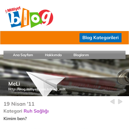
Blog Kategorileri
Ana Sayfam
Hakkımda
Bloglarım
MeLi
http://blog.milliyet.com.tr/meli_mllt
19 Nisan '11
Kategori
Ruh Sağlığı
Kimim ben?