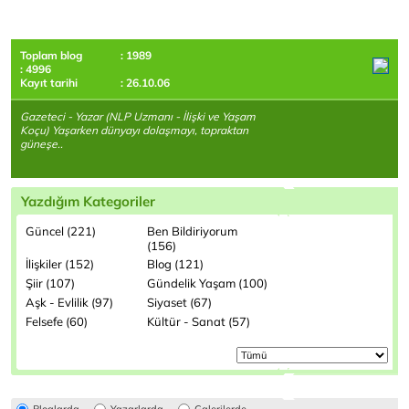
Toplam blog
: 1989
: 4996
Kayıt tarihi
: 26.10.06
Gazeteci - Yazar (NLP Uzmanı - İlişki ve Yaşam
Koçu) Yaşarken dünyayı dolaşmayı, topraktan
güneşe..
Yazdığım Kategoriler
Güncel (221)
Ben Bildiriyorum
(156)
İlişkiler (152)
Blog (121)
Şiir (107)
Gündelik Yaşam (100)
Aşk - Evlilik (97)
Siyaset (67)
Felsefe (60)
Kültür - Sanat (57)