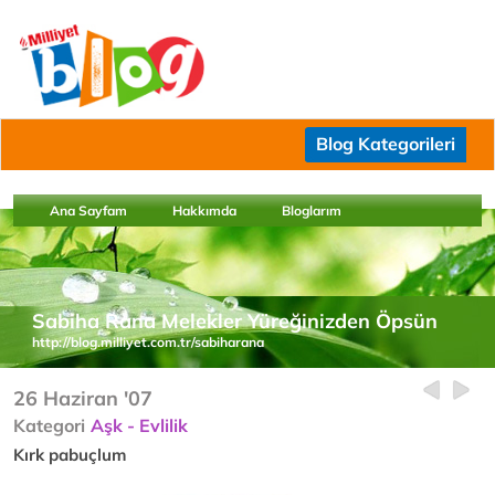
Blog Kategorileri
Ana Sayfam
Hakkımda
Bloglarım
Sabiha Rana Melekler Yüreğinizden Öpsün
http://blog.milliyet.com.tr/sabiharana
26 Haziran '07
Kategori
Aşk - Evlilik
Kırk pabuçlum