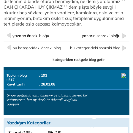
dizlerinin dibinde oturan benmiydim, ne demiş atalarımız ""
CAN ÇIKARDA HUY ÇIKMAZ "" demiş işte böyle sevgili
okurlar boş sözlere, yalan vaatlere, komlolara, asla ve asla
inanmıyorum, birtakım asılsız suç tertiplenir uygulanır ama
tertiplerde asla cezasız kalmayacaktır.
yazarın önceki bloğu
yazarın sonraki bloğu
bu kategorideki önceki blog
bu kategorideki sonraki blog
kategoriden rastgele blog getir
Toplam blog
: 193
: 517
Kayıt tarihi
: 28.02.08
Sinop doğumluyum, ülkesini ve ulusunu seven bir
vatansever, her ay devlete düzenli vergisini
ödeyen ..
Yazdığım Kategoriler
Siyaset (135)
Şiir (19)