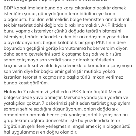
BDP kapatılmalıdır buna da karşı çıkanlar olacaktır demek
istediğim şudur; güneydoğuda terör bitirilinceye kadar
olağanüstü hal ilan edilmelidir, bölge teröristten arındırılmalı,
tek bir terörist dahi dağlarda bırakılmamalıdır, AKP iktidarı
bunu yapmak istemiyor çünkü doğuda terörün bitmesini
istemiyor, terörle mücadele eden bir arkadaşımın yaşadıkları
olayı aktarıyorum; birgün kalabalık bir grup PKK lının dere
boyundan geçtiğini görüp komutanıma haber verdim diyor,
daha sonra çevrelerini sardık çatışma başladı ve bir süre
sonra çatışmaya son verildi sonuç olarak teröristlerin
kaçmasına fırsat verildi diyor.demekki o komutana çatışmaya
son verin diye bir başka emir gelmiştir mutlaka yoksa
kıstırılan teröristin kaçmasına başka türlü imkan verilmez
bunda kasıt görürüm.
Hatayda 7 askerimizi şehit eden PKK terör örgütü Mersin
bölgesindede yuvalanmıştır, Mersinde yandaşları yardım ve
yatakçıları çoktur, 7 askerimizi şehit eden terörist grup eylem
sonrası şehire sızdığını düşünüyorum, onları dağda sık
ormanlarda aramak bence çok yanlıştır, ortalık yatışınca bu
grup tekrar dağlara dönecektir, işte bu yüzdendirki terör
örgütünün şehirlere yerleşmesini engellemek için olağanüstü
hal uygulanması en doğru olanıdır.