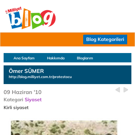
Blog Kategorileri
Ana Sayfam
Hakkımda
Bloglarım
Ömer SÜMER
http://blog.milliyet.com.tr/protestocu
09 Haziran '10
Kategori
Siyaset
Kirli siyaset