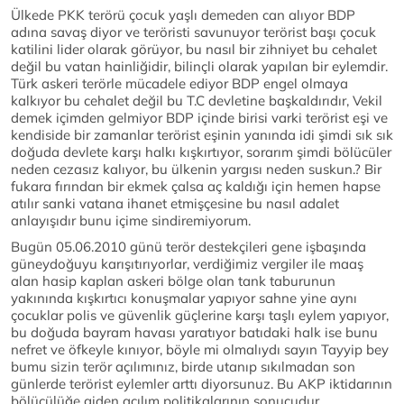
Ülkede PKK terörü çocuk yaşlı demeden can alıyor BDP
adına savaş diyor ve teröristi savunuyor terörist başı çocuk
katilini lider olarak görüyor, bu nasıl bir zihniyet bu cehalet
değil bu vatan hainliğidir, bilinçli olarak yapılan bir eylemdir.
Türk askeri terörle mücadele ediyor BDP engel olmaya
kalkıyor bu cehalet değil bu T.C devletine başkaldırıdır, Vekil
demek içimden gelmiyor BDP içinde birisi varki terörist eşi ve
kendiside bir zamanlar terörist eşinin yanında idi şimdi sık sık
doğuda devlete karşı halkı kışkırtıyor, sorarım şimdi bölücüler
neden cezasız kalıyor, bu ülkenin yargısı neden suskun.? Bir
fukara fırından bir ekmek çalsa aç kaldığı için hemen hapse
atılır sanki vatana ihanet etmişçesine bu nasıl adalet
anlayışıdır bunu içime sindiremiyorum.
Bugün 05.06.2010 günü terör destekçileri gene işbaşında
güneydoğuyu karışıtırıyorlar, verdiğimiz vergiler ile maaş
alan hasip kaplan askeri bölge olan tank taburunun
yakınında kışkırtıcı konuşmalar yapıyor sahne yine aynı
çocuklar polis ve güvenlik güçlerine karşı taşlı eylem yapıyor,
bu doğuda bayram havası yaratıyor batıdaki halk ise bunu
nefret ve öfkeyle kınıyor, böyle mi olmalıydı sayın Tayyip bey
bumu sizin terör açılımınız, birde utanıp sıkılmadan son
günlerde terörist eylemler arttı diyorsunuz. Bu AKP iktidarının
bölücülüğe giden açılım politikalarının sonucudur.