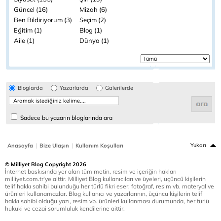
Güncel (16)
Mizah (6)
Ben Bildiriyorum (3)
Seçim (2)
Eğitim (1)
Blog (1)
Aile (1)
Dünya (1)
Bloglarda
Yazarlarda
Galerilerde
Sadece bu yazarın bloglarında ara
|
|
Yukarı
Anasayfa
Bize Ulaşın
Kullanım Koşulları
© Milliyet Blog Copyright 2026
İnternet baskısında yer alan tüm metin, resim ve içeriğin hakları
milliyet.com.tr'ye aittir. Milliyet Blog kullanıcıları ve üyeleri, üçüncü kişilerin
telif hakkı sahibi bulunduğu her türlü fikri eser, fotoğraf, resim vb. materyal ve
ürünleri kullanamazlar. Blog kullanıcı ve yazarlarının, üçüncü kişilerin telif
hakkı sahibi olduğu yazı, resim vb. ürünleri kullanması durumunda, her türlü
hukuki ve cezai sorumluluk kendilerine aittir.