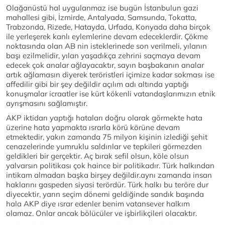
Olağanüstü hal uygulanmaz ise bugün İstanbulun gazi
mahallesi gibi, İzmirde, Antalyada, Samsunda, Tokatta,
Trabzonda, Rizede, Hatayda, Urfada, Konyada daha birçok
ile yerleşerek kanlı eylemlerine devam edeceklerdir. Çökme
noktasında olan AB nin isteklerinede son verilmeli, yılanın
başı ezilmelidir, yılan yaşadıkça zehrini saçmaya devam
edecek çok analar ağlayacaktır, sayın başbakanın analar
artık ağlamasın diyerek teröristleri içimize kadar sokması ise
affedilir gibi bir şey değildir açılım adı altında yaptığı
konuşmalar icraatler ise kürt kökenli vatandaşlarımızın etnik
ayrışmasını sağlamıştır.
AKP iktidarı yaptığı hataları doğru olarak görmekte hata
üzerine hata yapmakta ısrarla körü körüne devam
etmektedir, yakın zamanda 75 milyon kişinin izlediği şehit
cenazelerinde yumruklu saldırılar ve tepkileri görmezden
geldikleri bir gerçektir. Aç bırak sefil olsun, köle olsun
yalvarsın politikası çok haince bir politikadır. Türk halkından
intikam almadan başka birşey değildir.aynı zamanda insan
haklarını gaspeden siyasi terördür. Türk halkı bu teröre dur
diyecektir, yarın seçim dönemi geldiğinde sandık başında
hala AKP diye ısrar edenler benim vatansever halkım
olamaz. Onlar ancak bölücüler ve işbirlikçileri olacaktır.