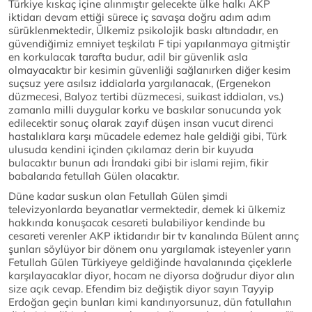
Türkiye kıskaç içine alınmıştır gelecekte ülke halkı AKP
iktidarı devam ettiği sürece iç savaşa doğru adım adım
sürüklenmektedir, Ülkemiz psikolojik baskı altındadır, en
güvendiğimiz emniyet teşkilatı F tipi yapılanmaya gitmiştir
en korkulacak tarafta budur, adil bir güvenlik asla
olmayacaktır bir kesimin güvenliği sağlanırken diğer kesim
suçsuz yere asılsız iddialarla yargılanacak, (Ergenekon
düzmecesi, Balyoz tertibi düzmecesi, suikast iddiaları, vs.)
zamanla milli duygular korku ve baskılar sonucunda yok
edilecektir sonuç olarak zayıf düşen insan vucut direnci
hastalıklara karşı mücadele edemez hale geldiği gibi, Türk
ulusuda kendini içinden çıkılamaz derin bir kuyuda
bulacaktır bunun adı İrandaki gibi bir islami rejim, fikir
babalarıda fetullah Gülen olacaktır.
Düne kadar suskun olan Fetullah Gülen şimdi
televizyonlarda beyanatlar vermektedir, demek ki ülkemiz
hakkında konuşacak cesareti bulabiliyor kendinde bu
cesareti verenler AKP iktidarıdır bir tv kanalında Bülent arınç
şunları söylüyor bir dönem onu yargılamak isteyenler yarın
Fetullah Gülen Türkiyeye geldiğinde havalanında çiçeklerle
karşılayacaklar diyor, hocam ne diyorsa doğrudur diyor alın
size açık cevap. Efendim biz değiştik diyor sayın Tayyip
Erdoğan geçin bunları kimi kandırıyorsunuz, dün fatullahın