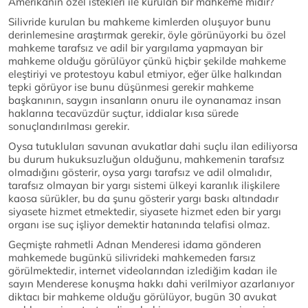
Amerikanın özel istekleri ile kurulan bir mahkeme midir?
Silivride kurulan bu mahkeme kimlerden oluşuyor bunu
derinlemesine araştırmak gerekir, öyle görünüyorki bu özel
mahkeme tarafsız ve adil bir yargılama yapmayan bir
mahkeme olduğu görülüyor çünkü hiçbir şekilde mahkeme
eleştiriyi ve protestoyu kabul etmiyor, eğer ülke halkından
tepki görüyor ise bunu düşünmesi gerekir mahkeme
başkanının, saygın insanların onuru ile oynanamaz insan
haklarına tecavüzdür suçtur, iddialar kısa sürede
sonuçlandırılması gerekir.
Oysa tutukluları savunan avukatlar dahi suçlu ilan ediliyorsa
bu durum hukuksuzluğun olduğunu, mahkemenin tarafsız
olmadığını gösterir, oysa yargı tarafsız ve adil olmalıdır,
tarafsız olmayan bir yargı sistemi ülkeyi karanlık ilişkilere
kaosa sürükler, bu da şunu gösterir yargı baskı altındadır
siyasete hizmet etmektedir, siyasete hizmet eden bir yargı
organı ise suç işliyor demektir hatanında telafisi olmaz.
Geçmişte rahmetli Adnan Menderesi idama gönderen
mahkemede bugünkü silivrideki mahkemeden farsız
görülmektedir, internet videolarından izlediğim kadarı ile
sayın Menderese konuşma hakkı dahi verilmiyor azarlanıyor
diktacı bir mahkeme olduğu görülüyor, bugün 30 avukat