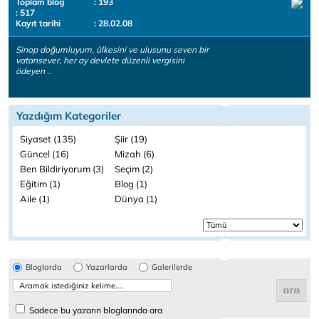
Toplam blog
: 193
: 517
Kayıt tarihi
: 28.02.08
Sinop doğumluyum, ülkesini ve ulusunu seven bir
vatansever, her ay devlete düzenli vergisini
ödeyen ..
Yazdığım Kategoriler
Siyaset (135)
Şiir (19)
Güncel (16)
Mizah (6)
Ben Bildiriyorum (3)
Seçim (2)
Eğitim (1)
Blog (1)
Aile (1)
Dünya (1)
Bloglarda
Yazarlarda
Galerilerde
Sadece bu yazarın bloglarında ara