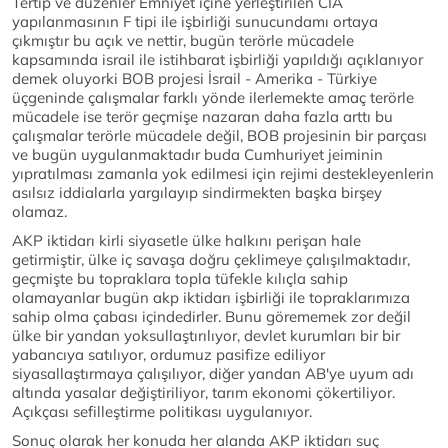
Tertip ve düzenler Emniyet içine yerleştirilen CIA
yapılanmasının F tipi ile işbirliği sunucundamı ortaya
çıkmıştır bu açık ve nettir, bugün terörle mücadele
kapsamında israil ile istihbarat işbirliği yapıldığı açıklanıyor
demek oluyorki BOB projesi İsrail - Amerika - Türkiye
üçgeninde çalışmalar farklı yönde ilerlemekte amaç terörle
mücadele ise terör geçmişe nazaran daha fazla arttı bu
çalışmalar terörle mücadele değil, BOB projesinin bir parçası
ve bugün uygulanmaktadır buda Cumhuriyet jeiminin
yıpratılması zamanla yok edilmesi için rejimi destekleyenlerin
asılsız iddialarla yargılayıp sindirmekten başka birşey
olamaz.
AKP iktidarı kirli siyasetle ülke halkını perişan hale
getirmiştir, ülke iç savaşa doğru çeklimeye çalışılmaktadır,
geçmişte bu topraklara topla tüfekle kılıçla sahip
olamayanlar bugün akp iktidarı işbirliği ile topraklarımıza
sahip olma çabası içindedirler. Bunu görememek zor değil
ülke bir yandan yoksullaştırılıyor, devlet kurumları bir bir
yabancıya satılıyor, ordumuz pasifize ediliyor
siyasallaştırmaya çalışılıyor, diğer yandan AB'ye uyum adı
altında yasalar değiştiriliyor, tarım ekonomi çökertiliyor.
Açıkçası sefilleştirme politikası uygulanıyor.
Sonuç olarak her konuda her alanda AKP iktidarı suç