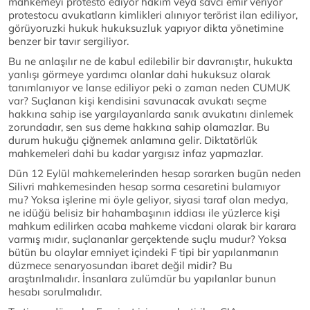
mahkemeyi protesto ediyor hakim veya savcı emir veriyor
protestocu avukatların kimlikleri alınıyor terörist ilan ediliyor,
görüyoruzki hukuk hukuksuzluk yapıyor dikta yönetimine
benzer bir tavır sergiliyor.
Bu ne anlaşılır ne de kabul edilebilir bir davranıştır, hukukta
yanlışı görmeye yardımcı olanlar dahi hukuksuz olarak
tanımlanıyor ve lanse ediliyor peki o zaman neden CUMUK
var? Suçlanan kişi kendisini savunacak avukatı seçme
hakkına sahip ise yargılayanlarda sanık avukatını dinlemek
zorundadır, sen sus deme hakkına sahip olamazlar. Bu
durum hukuğu çiğnemek anlamına gelir. Diktatörlük
mahkemeleri dahi bu kadar yargısız infaz yapmazlar.
Dün 12 Eylül mahkemelerinden hesap sorarken bugün neden
Silivri mahkemesinden hesap sorma cesaretini bulamıyor
mu? Yoksa işlerine mi öyle geliyor, siyasi taraf olan medya,
ne idüğü belisiz bir hahambaşının iddiası ile yüzlerce kişi
mahkum edilirken acaba mahkeme vicdani olarak bir karara
varmış mıdır, suçlananlar gerçektende suçlu mudur? Yoksa
bütün bu olaylar emniyet içindeki F tipi bir yapılanmanın
düzmece senaryosundan ibaret değil midir? Bu
araştırılmalıdır. İnsanlara zulümdür bu yapılanlar bunun
hesabı sorulmalıdır.