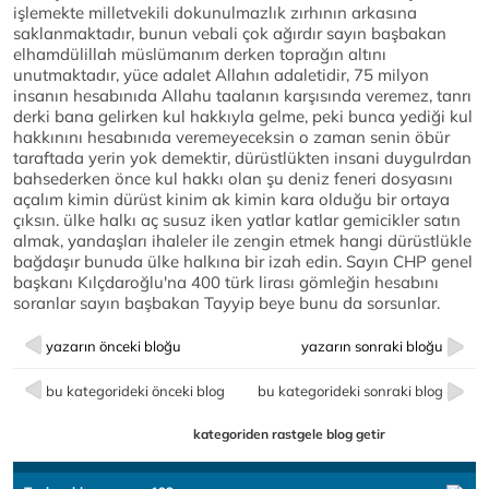
işlemekte milletvekili dokunulmazlık zırhının arkasına
saklanmaktadır, bunun vebali çok ağırdır sayın başbakan
elhamdülillah müslümanım derken toprağın altını
unutmaktadır, yüce adalet Allahın adaletidir, 75 milyon
insanın hesabınıda Allahu taalanın karşısında veremez, tanrı
derki bana gelirken kul hakkıyla gelme, peki bunca yediği kul
hakkınını hesabınıda veremeyeceksin o zaman senin öbür
taraftada yerin yok demektir, dürüstlükten insani duygulrdan
bahsederken önce kul hakkı olan şu deniz feneri dosyasını
açalım kimin dürüst kinim ak kimin kara olduğu bir ortaya
çıksın. ülke halkı aç susuz iken yatlar katlar gemicikler satın
almak, yandaşları ihaleler ile zengin etmek hangi dürüstlükle
bağdaşır bunuda ülke halkına bir izah edin. Sayın CHP genel
başkanı Kılçdaroğlu'na 400 türk lirası gömleğin hesabını
soranlar sayın başbakan Tayyip beye bunu da sorsunlar.
yazarın önceki bloğu
yazarın sonraki bloğu
bu kategorideki önceki blog
bu kategorideki sonraki blog
kategoriden rastgele blog getir