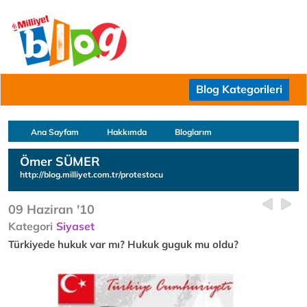
Blog Kategorileri
Ana Sayfam
Hakkımda
Bloglarım
Ömer SÜMER
http://blog.milliyet.com.tr/protestocu
09 Haziran '10
Kategori
Siyaset
Türkiyede hukuk var mı? Hukuk guguk mu oldu?