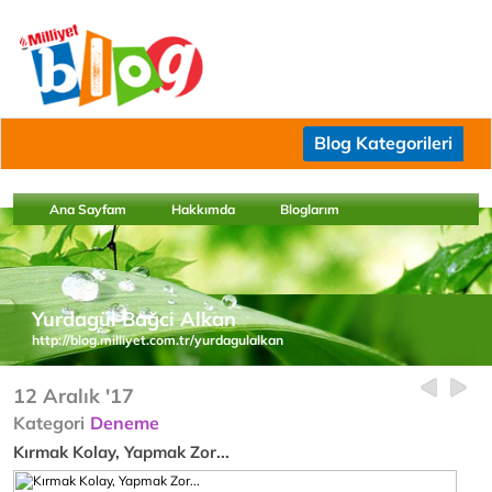
Blog Kategorileri
Ana Sayfam
Hakkımda
Bloglarım
Yurdagül Bağci Alkan
http://blog.milliyet.com.tr/yurdagulalkan
12 Aralık '17
Kategori
Deneme
Kırmak Kolay, Yapmak Zor...