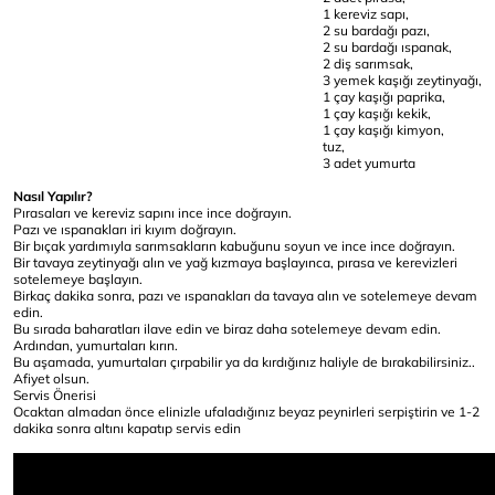
1 kereviz sapı,
2 su bardağı pazı,
2 su bardağı ıspanak,
2 diş sarımsak,
3 yemek kaşığı zeytinyağı,
1 çay kaşığı paprika,
1 çay kaşığı kekik,
1 çay kaşığı kimyon,
tuz,
3 adet yumurta
Nasıl Yapılır?
Pırasaları ve kereviz sapını ince ince doğrayın.
Pazı ve ıspanakları iri kıyım doğrayın.
Bir bıçak yardımıyla sarımsakların kabuğunu soyun ve ince ince doğrayın.
Bir tavaya zeytinyağı alın ve yağ kızmaya başlayınca, pırasa ve kerevizleri
sotelemeye başlayın.
Birkaç dakika sonra, pazı ve ıspanakları da tavaya alın ve sotelemeye devam
edin.
Bu sırada baharatları ilave edin ve biraz daha sotelemeye devam edin.
Ardından, yumurtaları kırın.
Bu aşamada, yumurtaları çırpabilir ya da kırdığınız haliyle de bırakabilirsiniz..
Afiyet olsun.
Servis Önerisi
Ocaktan almadan önce elinizle ufaladığınız beyaz peynirleri serpiştirin ve 1-2
dakika sonra altını kapatıp servis edin