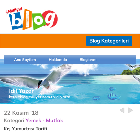
Blog Kategorileri
Ana Sayfam
Hakkımda
Bloglarım
İdil Yazar
http://blog.milliyet.com.tr/idilyazar
22 Kasım '18
Kategori
Yemek - Mutfak
Kış Yumurtası Tarifi