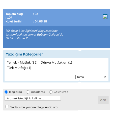
Toplam blog
: 34
: 107
Kayıt tarihi
: 04.06.18
İdil Yazar Lise Eğitimini Koç Lisesinde
tamamladıktan sonra, Babson College'da
Girişimcilik ve Pa..
Yazdığım Kategoriler
Yemek - Mutfak (32)
Dünya Mutfakları (1)
Türk Mutfağı (1)
Bloglarda
Yazarlarda
Galerilerde
Sadece bu yazarın bloglarında ara