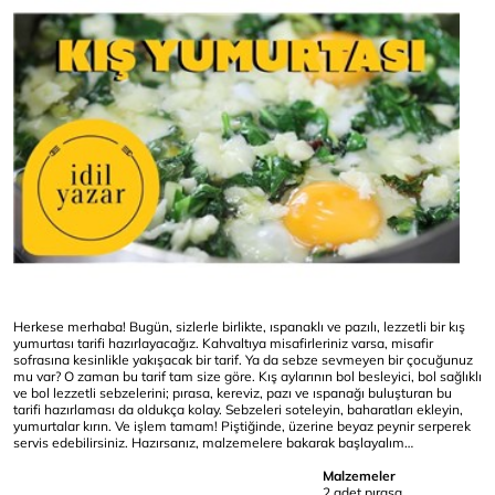
Herkese merhaba! Bugün, sizlerle birlikte, ıspanaklı ve pazılı, lezzetli bir kış
yumurtası tarifi hazırlayacağız. Kahvaltıya misafirleriniz varsa, misafir
sofrasına kesinlikle yakışacak bir tarif. Ya da sebze sevmeyen bir çocuğunuz
mu var? O zaman bu tarif tam size göre. Kış aylarının bol besleyici, bol sağlıklı
ve bol lezzetli sebzelerini; pırasa, kereviz, pazı ve ıspanağı buluşturan bu
tarifi hazırlaması da oldukça kolay. Sebzeleri soteleyin, baharatları ekleyin,
yumurtalar kırın. Ve işlem tamam! Piştiğinde, üzerine beyaz peynir serperek
servis edebilirsiniz. Hazırsanız, malzemelere bakarak başlayalım…
Malzemeler
2 adet pırasa,