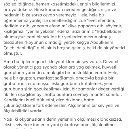
söz edildiğinde, hemen kasetimizdeki, engin bilgilerimizi
ortaya dökeriz. Birisi konunun nereden geldiğini, niçin ve
nedenini bize sorsa cevap veremeyiz. Hele, hele bu
öğrenmemiz yanlış ise denetlendiğimizde “evet efendim,
dediğiniz gibi yaparım efendim” diye papağan gibi söylenir,
kişiliğimizi “yer ile yeksan” ederiz. Bazılarımız “hasbelkader”
okumuştur. Yani bir şekilde bir yerlerden mezun olmuş,
tesadüfen “koyunun olmadığı yerde, keçiye Abdülkerim
Çelebi denildiği” gibi, bir iş başına gelmiş, belki de bir yönetici
olmuştur.
Ama bu tiplerin genellikle yaptıkları bir şey vardır. Devamlı
olarak yönetici pozisyonda olanlara yağ çekmek, kuvvetli
gurupların yanında olmak gibi bir hastalıkları vardır. Hele,
hele bir gruptan, menfaat sağlamak amacıyla başka bir
gruba transfer olmuşsa, eski gurubunu kötülemek, yeni
gurubuna şirin gözükebilmek için, bir zamanlar değer verdiği
fikirleri aşağılamayı, hatta bunlara sövmeyi marifet sanırlar.
Kendilerini küçülttüklerini, alçaldıklarını, hatta
çukurlaştıklarını fark edemezler. Alçalmanın bir seviyesi ve
ölçülebilirliği vardır.
Nasıl ki okyanusların derin yerlerinin ölçülmesi olanaksızsa,
eksi seviyelere inmenin yani çukurlaşmanın, ölçülebilmesi