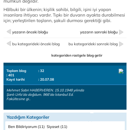
mümkün değildir.
Hâlbuki bir ülkenin; kişilik sahibi, bilgili, işini iyi yapan
insanlara ihtiyacı vardır. Tıpkı bir duvarın ayakta durabilmesi
için; yerleştirilen taşların, şakuli durması gerektiği gibi.
yazarın önceki bloğu
yazarın sonraki bloğu
bu kategorideki önceki blog
bu kategorideki sonraki blog
kategoriden rastgele blog getir
Toplam blog
: 32
: 401
Kayıt tarihi
: 20.07.08
Mehmet Sabri HABERVEREN. 15.10.1948 yılında
Şanlı Urfa’da doğdum. 966'da İstanbul Ed.
Fakültesine gi..
Yazdığım Kategoriler
Ben Bildiriyorum (11)
Siyaset (11)