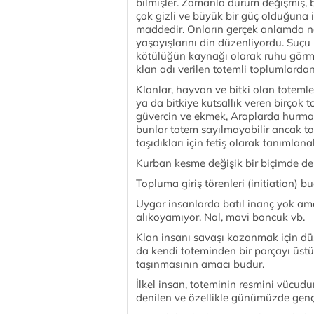
bilmişler. Zamanla durum değişmiş, 
çok gizli ve büyük bir güç olduğuna
maddedir. Onların gerçek anlamda ne
yaşayışlarını din düzenliyordu. Suçu b
kötülüğün kaynağı olarak ruhu görm
klan adı verilen totemli toplumlarda
Klanlar, hayvan ve bitki olan toteml
ya da bitkiye kutsallık veren birçok 
güvercin ve ekmek, Araplarda hurma,
bunlar totem sayılmayabilir ancak to
taşıdıkları için fetiş olarak tanımlanab
Kurban kesme değişik bir biçimde de
Topluma giriş törenleri (initiation) b
Uygar insanlarda batıl inanç yok am
alıkoyamıyor. Nal, mavi boncuk vb.
Klan insanı savaşı kazanmak için dü
da kendi toteminden bir parçayı üstü
taşınmasının amacı budur.
İlkel insan, toteminin resmini vücu
denilen ve özellikle günümüzde gençl