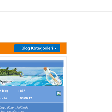
Blog Kategorileri
m blog
: 887
tarihi
: 06.06.12
ünya düzensizliğinde
olmaya çalışan ve