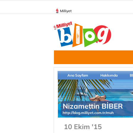
Milliyet
Ana Sayfam
Hakkımda
B
Nizamettin BİBER
http://blog.milliyet.com.tr/muh
10 Ekim '15