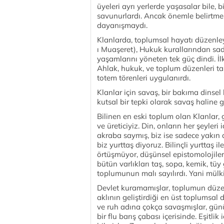
üyeleri ayrı yerlerde yaşasalar bile, b
savunurlardı. Ancak önemle belirtmek g
dayanışmaydı.
Klanlarda, toplumsal hayatı düzenley
ı Muaşeret), Hukuk kurallarından sad
yaşamlarını yöneten tek güç dindi. İl
Ahlak, hukuk, ve toplum düzenleri ta
totem törenleri uygulanırdı.
Klanlar için savaş, bir bakıma dinsel
kutsal bir tepki olarak savaş haline ge
Bilinen en eski toplum olan Klanlar,
ve üreticiyiz. Din, onların her şeyler
akraba saymış, biz ise sadece yakın 
biz yurttaş diyoruz. Bilinçli yurttaş 
örtüşmüyor, düşünsel epistomolojilerim
bütün varlıkları taş, sopa, kemik, tüy 
toplumunun malı sayılırdı. Yani mülkiy
Devlet kuramamışlar, toplumun düzen
aklının geliştirdiği en üst toplumsal
ve ruh adına çokça savaşmışlar, gün
bir flu barış çabası içerisinde. Eşitlik