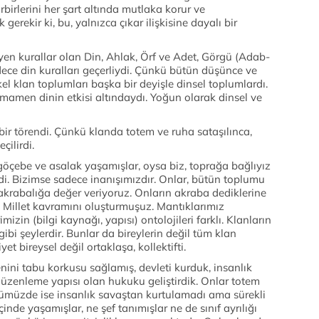
irbirlerini her şart altında mutlaka korur ve
erekir ki, bu, yalnızca çıkar ilişkisine dayalı bir
en kurallar olan Din, Ahlak, Örf ve Adet, Görgü (Adab-
ece din kuralları geçerliydi. Çünkü bütün düşünce ve
kel klan toplumları başka bir deyişle dinsel toplumlardı.
mamen dinin etkisi altındaydı. Yoğun olarak dinsel ve
 bir törendi. Çünkü klanda totem ve ruha sataşılınca,
çilirdi.
 göçebe ve asalak yaşamışlar, oysa biz, toprağa bağlıyız
i idi. Bizimse sadece inanışımızdır. Onlar, bütün toplumu
akrabalığa değer veriyoruz. Onların akraba dediklerine
ile Millet kavramını oluşturmuşuz. Mantıklarımız
izin (bilgi kaynağı, yapısı) ontolojileri farklı. Klanların
gibi şeylerdir. Bunlar da bireylerin değil tüm klan
et bireysel değil ortaklaşa, kollektifti.
ini tabu korkusu sağlamış, devleti kurduk, insanlık
 düzenleme yapısı olan hukuku geliştirdik. Onlar totem
ümüzde ise insanlık savaştan kurtulamadı ama sürekli
 içinde yaşamışlar, ne şef tanımışlar ne de sınıf ayrılığı