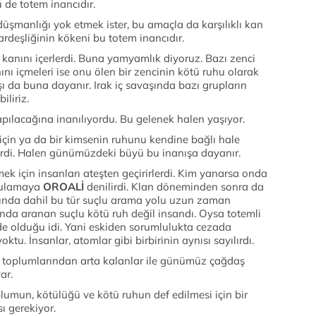
ü de totem inancıdır.
 düşmanlığı yok etmek ister, bu amaçla da karşılıklı kan
rdeşliğinin kökeni bu totem inancıdır.
kanını içerlerdi. Buna yamyamlık diyoruz. Bazı zenci
nı içmeleri ise onu ölen bir zencinin kötü ruhu olarak
ı da buna dayanır. Irak iç savaşında bazı grupların
iliriz.
pılacağına inanılıyordu. Bu gelenek halen yaşıyor.
 için ya da bir kimsenin ruhunu kendine bağlı hale
ilirdi. Halen günümüzdeki büyü bu inanışa dayanır.
ek için insanları ateşten geçirirlerdi. Kim yanarsa onda
ygulamaya
OROALİ
denilirdi. Klan döneminden sonra da
ında dahil bu tür suçlu arama yolu uzun zaman
nda aranan suçlu kötü ruh değil insandı. Oysa totemli
e olduğu idi. Yani eskiden sorumlulukta cezada
oktu. İnsanlar, atomlar gibi birbirinin aynısı sayılırdı.
n toplumlarından arta kalanlar ile günümüz çağdaş
ar.
umun, kötülüğü ve kötü ruhun def edilmesi için bir
 gerekiyor.