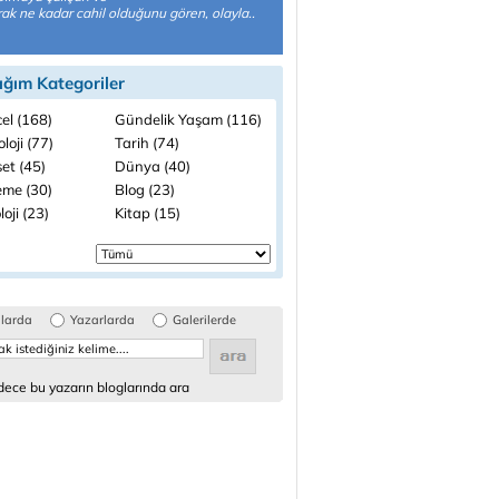
ak ne kadar cahil olduğunu gören, olayla..
ığım Kategoriler
el (168)
Gündelik Yaşam (116)
loji (77)
Tarih (74)
et (45)
Dünya (40)
me (30)
Blog (23)
loji (23)
Kitap (15)
glarda
Yazarlarda
Galerilerde
ece bu yazarın bloglarında ara