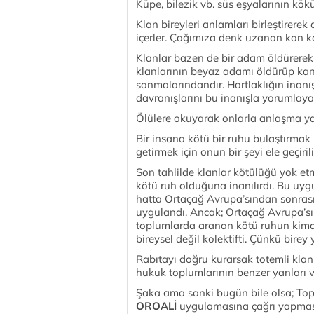
Küpe, bilezik vb. süs eşyalarının kök
Klan bireyleri anlamları birleştirerek
içerler. Çağımıza denk uzanan kan ka
Klanlar bazen de bir adam öldürerek 
klanlarının beyaz adamı öldürüp kanı
sanmalarındandır. Hortlaklığın inanış
davranışlarını bu inanışla yorumlayab
Ölülere okuyarak onlarla anlaşma ya
Bir insana kötü bir ruhu bulaştırmak
getirmek için onun bir şeyi ele geçir
Son tahlilde klanlar kötülüğü yok etm
kötü ruh olduğuna inanılırdı. Bu u
hatta Ortaçağ Avrupa’sından sonras
uygulandı. Ancak; Ortaçağ Avrupa’sı
toplumlarda aranan kötü ruhun kimd
bireysel değil kolektifti. Çünkü birey y
Rabıtayı doğru kurarsak totemli kla
hukuk toplumlarının benzer yanları v
Şaka ama sanki bugün bile olsa; Topl
OROALİ
uygulamasına çağrı yapması