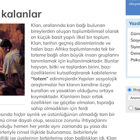
okuyar
 kalanlar
Yazd
Klan, aralarında kan bağı bulunan
bireylerden oluşan toplumbilimsel olarak
Günc
en küçük basit yapılı ilkel bir toplum.
Sosyo
Klan, tarihin geçmiş dönemlerinde ve
Siyas
halen bazı Afrika toplumlarında tek bir
Dene
toteme bağlı olan büyük insan gruplarını
Psiko
tanımlamak için kullanılmaktadır. Bunlar
hayvan, bitki ve taşlardan birini, bazı
özelliklerini kutsallaştırarak kabilelerine
“totem”
edinmişlerdir.Yapılan sosyolojik
araştırmalar her klanın kendine özgü
kuralları ve yasakları olduğunu ortaya
Blo
koymaktadır. Klanların bazı ortak
özellikleri ise göçebe olmaları, toprağa
sahip olmadıkları için ferdi
Sad
rasında hiçbir ayrılık ve üstünlüğünün olmadığı tam bir
ü cinse dayalı olup, sessizce zorunlu ihtiyaçlarını
bulunduğu hemen her yerde aynı zamanda şu yasa da
rleriyle cinsel ilişkide bulunamaz, birbirleriyle
ği ise üyelerinin birbirlerine olan bağlılıkları idi. Klan