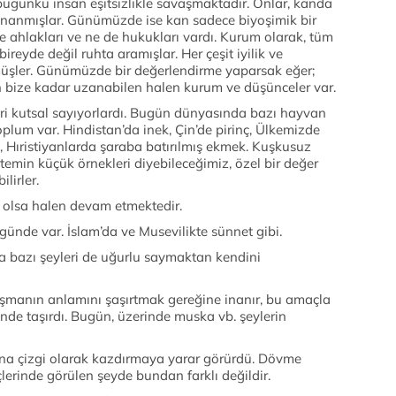
bugünkü insan eşitsizlikle savaşmaktadır. Onlar, kanda
 inanmışlar. Günümüzde ise kan sadece biyoşimik bir
 ahlakları ve ne de hukukları vardı. Kurum olarak, tüm
ireyde değil ruhta aramışlar. Her çeşit iyilik ve
üşler. Günümüzde bir değerlendirme yaparsak eğer;
n bize kadar uzanabilen halen kurum ve düşünceler var.
eri kutsal sayıyorlardı. Bugün dünyasında bazı hayvan
toplum var. Hindistan’da inek, Çin’de pirinç, Ülkemizde
 Hıristiyanlarda şaraba batırılmış ekmek. Kuşkusuz
temin küçük örnekleri diyebileceğimiz, özel bir değer
ilirler.
 olsa halen devam etmektedir.
ugünde var. İslam’da ve Musevilikte sünnet gibi.
a bazı şeyleri de uğurlu saymaktan kendini
şmanın anlamını şaşırtmak gereğine inanır, bu amaçla
nde taşırdı. Bugün, üzerinde muska vb. şeylerin
duna çizgi olarak kazdırmaya yarar görürdü. Dövme
erinde görülen şeyde bundan farklı değildir.