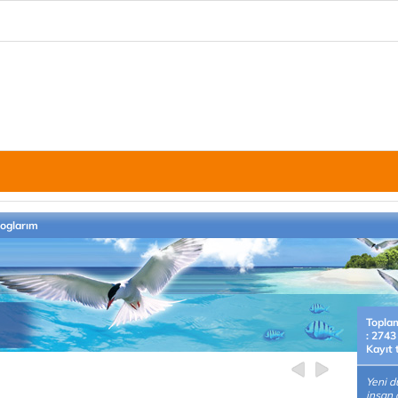
loglarım
Topla
: 2743
Kayıt 
Yeni d
insan 