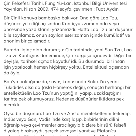
Çin Felsefesi Tarihi, Fung Yu-Lan, İstanbul Bilgi Üniversitesi
Yayınları, Nisan 2009, 474 sayfa, çevirmen : Fuat Aydın
Bir Çinli konuya bambaşka bakıyor. Ona göre Lao Tzu,
düşünce yeterliği açısından Konfiçyus zamanında veya
öncesinde yazdıklarını yazamazdı. Hatta Lao Tzu bir düşünür
bile sayılamaz, onun sayılan eser zaman içinde kümülatif ve
anonim bir çalışmadır.
Burada ilginç olan durum şu: Çin tarihinde, yani Sun Tzu, Lao
Tzu ve Konfiçyus döneminde, Çin kargaşa içindeydi. Diğer bir
deyişle, ‘tarihsel açmaz koyutlu’ idi. Bu durumda, bir insan
için yapılacak hemen hiçbirşey yoktu. Entellektüel açısından
da öyle.
Batı’ya baktığımızda, savaş konusunda Sokrat’ın yerini
Tukidides alsa da (asla Homeros değil), sonuçta herhangi bir
entellektüelin Lao Tzu’nun yaptığını yapıp, uzaklaştığını
tarihte pek okumuyoruz. Nedense düşünürler iktidara pek
meraklı.
Oysa bir düşünün: Lao Tzu ve Aristo memleketlerini terkedip,
İndüs veya Ganj Vadisi’nde karşılaşıp, birbirlerinin dilini
öğrenip veya çevirmenler aracılığıyla bizlere bir sürü felsefi
diyalog bıraksaydı, gerçek savaşsal yanıt ve Platon’cu