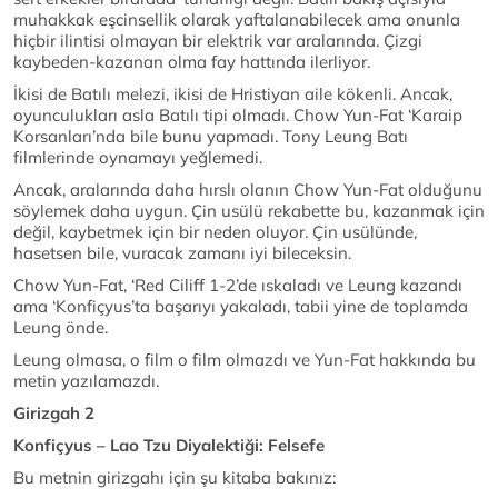
muhakkak eşcinsellik olarak yaftalanabilecek ama onunla
hiçbir ilintisi olmayan bir elektrik var aralarında. Çizgi
kaybeden-kazanan olma fay hattında ilerliyor.
İkisi de Batılı melezi, ikisi de Hristiyan aile kökenli. Ancak,
oyunculukları asla Batılı tipi olmadı. Chow Yun-Fat ‘Karaip
Korsanları’nda bile bunu yapmadı. Tony Leung Batı
filmlerinde oynamayı yeğlemedi.
Ancak, aralarında daha hırslı olanın Chow Yun-Fat olduğunu
söylemek daha uygun. Çin usülü rekabette bu, kazanmak için
değil, kaybetmek için bir neden oluyor. Çin usülünde,
hasetsen bile, vuracak zamanı iyi bileceksin.
Chow Yun-Fat, ‘Red Ciliff 1-2’de ıskaladı ve Leung kazandı
ama ‘Konfiçyus’ta başarıyı yakaladı, tabii yine de toplamda
Leung önde.
Leung olmasa, o film o film olmazdı ve Yun-Fat hakkında bu
metin yazılamazdı.
Girizgah 2
Konfiçyus – Lao Tzu Diyalektiği: Felsefe
Bu metnin girizgahı için şu kitaba bakınız: