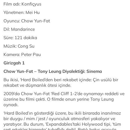
Film adı: Konfiçyus
Yönetmen: Mei Hu
Oyuncu: Chow Yun-Fat
Dil: Mandarince
Süre: 121 dakika
Müzik: Cong Su
Kamera: Peter Pau
Girizgah 1
Chow Yun-Fat – Tony Leung Diyalektiği: Sinema
Bu ikisi, ‘Hard Boiled’den beri rekabet içinde: Çin usülü bir
rekabet ve düşmanlık ötesi içinde.
2009’da Chow Yun-Fat ‘Red Cliff 1-2’de oynamayı reddeti ve
üzerine bu filmi çekti. O filmde onun yerine Tony Leung
oynadı.
‘Hard Boiled’ın gösterdiği üzere, bu ikili birarada inanılmaz
bir duygu / mim / jest / oyunculuk atmosferi yakalıyor ve
yaratıyor. Bu durum, ‘Expandables’taki Holywood tipi, ‘tüm
sert erkekler birarada’ tuhaflığı değil. Batılı bakış açısıyla