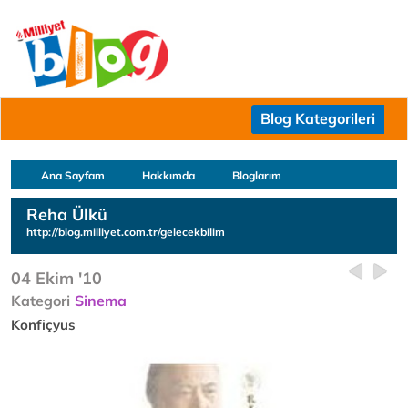
Blog Kategorileri
Ana Sayfam
Hakkımda
Bloglarım
Reha Ülkü
http://blog.milliyet.com.tr/gelecekbilim
04 Ekim '10
Kategori
Sinema
Konfiçyus