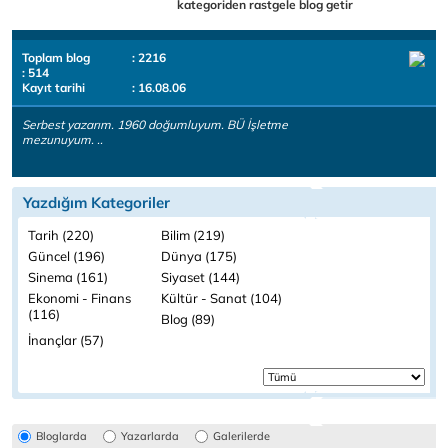
kategoriden rastgele blog getir
Toplam blog
: 2216
: 514
Kayıt tarihi
: 16.08.06
Serbest yazarım. 1960 doğumluyum. BÜ İşletme
mezunuyum. ..
Yazdığım Kategoriler
Tarih (220)
Bilim (219)
Güncel (196)
Dünya (175)
Sinema (161)
Siyaset (144)
Ekonomi - Finans
Kültür - Sanat (104)
(116)
Blog (89)
İnançlar (57)
Bloglarda
Yazarlarda
Galerilerde