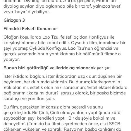
anlamda ‘Diyalog’ bu olurdu. Ancak gerçekte, Platon’un
diyalog sayılan diyaloglarında bile bir taraf, yalnızca ‘evet’
veya ‘hayır’ diyebiliyor.
Girizgah 3
Filmdeki Felsefi Konumlar
Olağan koşullarda Lao Tzu, felsefi açıdan Konfiçyus ile
karşılaştırılamaz bile kabul edilir. Oysa bu film, inanılmaz bir
şeyi yapmış: Öyküde Konfiçyus, Lao Tzu’nun öğrencisi ve
gerçek yaşamda onun yaptıklarının bir bölümünü filmde o
yapıyor.
Bunun bizi götürdüğü ve ileride açımlanacak yer şu:
İster iktidara bağlan, ister iktidardan uzak dur; düşünen bir
beyinsen, her durumda yitirirsin. Bu durum; Kierkegaard’ın
‘etik olan mı, estetik olan mı?’ sorusunun; ‘entellektüel iktidara
bağlanır mı; karşı mı durur?’ sorusu olarak, bir başka biçimde
soruluşu ve yanıtlanışıdır.
Bu film, gerçekten imkansız olanı becerdi ve şunu
gerçekleştirdi: Bir Çinli, Çinli olmayanların yaptığında küfür
sayacakları şeyi kendileri yaptı: ‘Bir de şöyle bakalım ve
deneyelim’. (Tam da bu filmi seyretmeden önce, eski SSCB
çökerken yükselen ve sonraki Rusya’nın başbakanlığını da