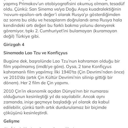
yapmış Primakov’un otobiyografisini okumuş olmam, tesadüf
oldu. Çünkü: Sarı Sinema ve/ya Doğu Asya kuadralektiğinin
‘novum-epsilon-artı değer’i olarak Rusya’yı gösterdiğimden
az sonra bu oldu ve hesaplarım doğrulandı ama Rusya hala
kendindeki artı değeri bu farklı bakma yolunu deneyerek
göremiyor, tıpkı 2. Cumhuriyet’ini bulamayan (kuramayan
değil) Türkiye gibi.
Girizgah 4
Sinemada Lao Tzu ve Konfiçyus
Bugüne dek, başrolünde Lao Tzu’nun kahraman olduğu bir
film yapılmamış (imdb’ye göre). Oysa, 2 tane Konfiçyus
kahramanlı film yapılmış: İlki 1940’ta (Çin Devrimi’nden önce)
ve 2010’da (artık Çin Kültür Devrimi’nin silinip gittiği bir
dönem). Her 2 film de Çin yapımı.
2010 Çin’in ekonomik açıdan Dünya’nın bir numarası
olduğunun kesinleştiği yıl da sayılabilir. Ancak aynı
zamanda, inişe geçmeye başladığı yıl olarak da kabul
edilebilir, çünkü tarih artık durdurulamaz bir biçimde
çöküşünü kesinleştirdi.
Gelişme