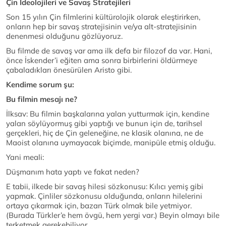
Çin İdeolojileri ve Savaş Stratejileri
Son 15 yılın Çin filmlerini kültürolojik olarak eleştirirken,
onların hep bir savaş stratejisinin ve/ya alt-stratejisinin
denenmesi olduğunu gözlüyoruz.
Bu filmde de savaş var ama ilk defa bir filozof da var. Hani,
önce İskender’i eğiten ama sonra birbirlerini öldürmeye
çabaladıkları önesürülen Aristo gibi.
Kendime sorum şu:
Bu filmin mesajı ne?
İlksav: Bu filmin başkalarına yalan yutturmak için, kendine
yalan söylüyormuş gibi yaptığı ve bunun için de, tarihsel
gerçekleri, hiç de Çin geleneğine, ne klasik olanına, ne de
Maoist olanına uymayacak biçimde, manipüle etmiş olduğu.
Yani meali:
Düşmanım hata yaptı ve fakat neden?
E tabii, ilkede bir savaş hilesi sözkonusu: Kılıcı yemiş gibi
yapmak. Çinliler sözkonusu olduğunda, onların hilelerini
ortaya çıkarmak için, bazan Türk olmak bile yetmiyor.
(Burada Türkler’e hem övgü, hem yergi var.) Beyin olmayı bile
terketmek gerekebiliyor.