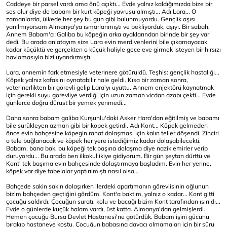
Caddeye bir parsel vardı ama önü açıktı... Evde yalnız kaldığımızda bize bir
ses olur diye de babam bir kurt köpeği yavrusu almıştı... Adı Lara... O
zamanlarda, ülkede her şey bu gün gibi bulunmuyordu. Gençlik aşısı
yanılmıyorsam Almanya'ya ısmarlanmıştı ve bekliyorduk, aşıyı. Bir sabah,
Annem Babam'a :Galiba bu köpeğin arka ayaklarından birinde bir şey var
dedi. Bu arada anlatayım size Lara evin merdivenlerini bile çıkamayacak
kadar küçüktü ve gerçekten o küçük haliyle gece eve girmek isteyen bir hırsızı
havlamasıyla bizi uyandırmıştı.
Lara, annemin fark etmesiyle veterinere götürüldü. Teşhis: gençlik hastalığı...
Köpek yalnız kafasını oynatabilir hale geldi. Kısa bir zaman sonra,
veterinerlikten bir görevli gelip Lara'yı uyuttu. Annem enjektörü kaynatmak
için gerekli suyu görevliye verdiği için uzun zaman vicdan azabı çekti... Evde
günlerce doğru dürüst bir yemek yenmedi...
Daha sonra babam galiba Kurşunlu'daki Asker Hara'dan eğitilmiş ve babamı
bile sürükleyen azman gibi bir köpek getirdi. Adı Kont... Köpek gelmeden
önce evin bahçesine köpegin rahat dolaşması için kalın teller döşendi. Zinciri
o tele bağlanacak ve köpek her yere istediğimiz kadar dolaşabilecekti.
Babam, bana bak, bu köpeği tek başına dolaşma diye nazik emirler verip
duruyordu... Bu arada ben ilkokul ikiye gidiyorum. Bir gün şeytan dürttü ve
Kont' tek başıma evin bahçesinde dolaştırmaya başladım. Evin her yerine,
köpek var diye tabelalar yaptırılmıştı nasıl olsa...
Bahçede sakin sakin dolaşırken ilerdeki apartımanın görevlisinin oğlunun
bizim bahçeden geçtiğini gördüm. Kont'a baktım, yalnız o kadar... Kont gitti
çocuğu saldırdı. Çocuğun suratı, kolu ve bacağı bizim Kont tarafından ısırıldı...
Evde o günlerde küçük halam vardı, üst katta. Almanya'dan gelmişlerdi.
Hemen çocuğu Bursa Devlet Hastanesi'ne götürdük. Babam işini gücünü
bırakıp hastaneye koştu. Çocuğun babasına davacı olmamaları için bir sürü