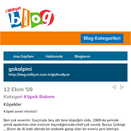
Blog Kategorileri
Ana Sayfam
Hakkımda
Bloglarım
gokalpini
http://blog.milliyet.com.tr/gisfendiyar
12 Ekim '08
Kategori
Köpek Bakımı
Köpekler
Köpek sever misiniz?
Ben çok severim. Geçmişte beş altı tane köpeğim oldu. 1969 da yerinde
şimdi apatıman olan evimize taşındığımızda etraf çok ıssızdı. Bursa, Çekirge
....Bizim de iki katlı altında bir arabalık garajı olan bir evimiz yeni bitmişti.