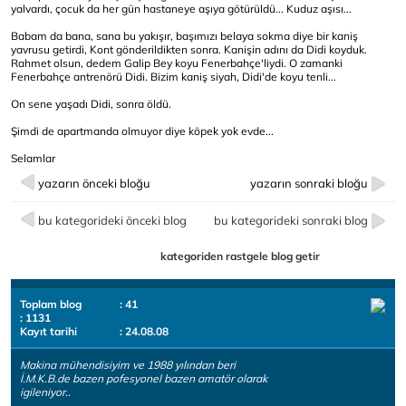
yalvardı, çocuk da her gün hastaneye aşıya götürüldü... Kuduz aşısı...
Babam da bana, sana bu yakışır, başımızı belaya sokma diye bir kaniş
yavrusu getirdi, Kont gönderildikten sonra. Kanişin adını da Didi koyduk.
Rahmet olsun, dedem Galip Bey koyu Fenerbahçe'liydi. O zamanki
Fenerbahçe antrenörü Didi. Bizim kaniş siyah, Didi'de koyu tenli...
On sene yaşadı Didi, sonra öldü.
Şimdi de apartmanda olmuyor diye köpek yok evde...
Selamlar
yazarın önceki bloğu
yazarın sonraki bloğu
bu kategorideki önceki blog
bu kategorideki sonraki blog
kategoriden rastgele blog getir
Toplam blog
: 41
: 1131
Kayıt tarihi
: 24.08.08
Makina mühendisiyim ve 1988 yılından beri
İ.M.K.B.de bazen pofesyonel bazen amatör olarak
igileniyor..