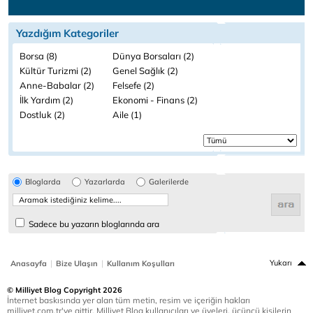
Yazdığım Kategoriler
Borsa (8)
Dünya Borsaları (2)
Kültür Turizmi (2)
Genel Sağlık (2)
Anne-Babalar (2)
Felsefe (2)
İlk Yardım (2)
Ekonomi - Finans (2)
Dostluk (2)
Aile (1)
Bloglarda
Yazarlarda
Galerilerde
Sadece bu yazarın bloglarında ara
|
|
Yukarı
Anasayfa
Bize Ulaşın
Kullanım Koşulları
© Milliyet Blog Copyright 2026
İnternet baskısında yer alan tüm metin, resim ve içeriğin hakları
milliyet.com.tr'ye aittir. Milliyet Blog kullanıcıları ve üyeleri, üçüncü kişilerin