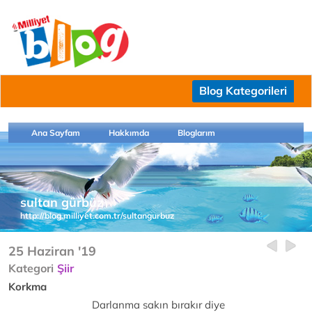
Blog Kategorileri
Ana Sayfam
Hakkımda
Bloglarım
sultan gürbüz
http://blog.milliyet.com.tr/sultangurbuz
25 Haziran '19
Kategori
Şiir
Korkma
Darlanma sakın bırakır diye