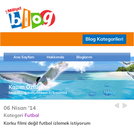
Blog Kategorileri
Ana Sayfam
Hakkımda
Bloglarım
Kazım Öztürk
http://blog.milliyet.com.tr/kazimoz
06 Nisan '14
Kategori
Futbol
Korku filmi değil futbol izlemek istiyorum