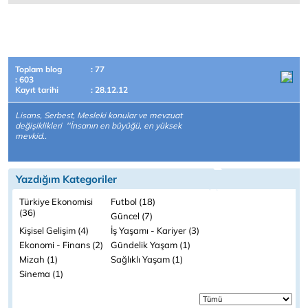
Toplam blog
: 77
: 603
Kayıt tarihi
: 28.12.12
Lisans, Serbest, Mesleki konular ve mevzuat
değişiklikleri ''İnsanın en büyüğü, en yüksek
mevkid..
Yazdığım Kategoriler
Türkiye Ekonomisi
Futbol (18)
(36)
Güncel (7)
Kişisel Gelişim (4)
İş Yaşamı - Kariyer (3)
Ekonomi - Finans (2)
Gündelik Yaşam (1)
Mizah (1)
Sağlıklı Yaşam (1)
Sinema (1)