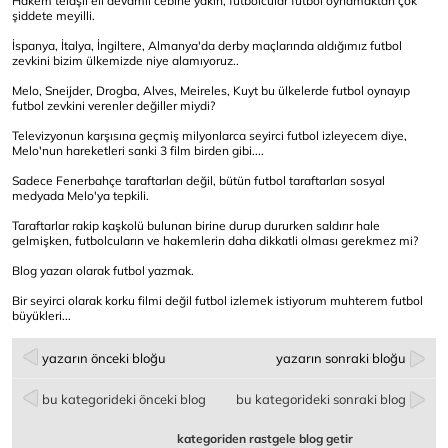
Hakem telaşlı eli devamlı cebine yakın, futbolcular futbol oynamaktan çok
şiddete meyilli.
İspanya, İtalya, İngiltere, Almanya'da derby maçlarında aldığımız futbol
zevkini bizim ülkemizde niye alamıyoruz..
Melo, Sneijder, Drogba, Alves, Meireles, Kuyt bu ülkelerde futbol oynayıp
futbol zevkini verenler değiller miydi?
Televizyonun karşısına geçmiş milyonlarca seyirci futbol izleyecem diye,
Melo'nun hareketleri sanki 3 film birden gibi....
Sadece Fenerbahçe taraftarları değil, bütün futbol taraftarları sosyal
medyada Melo'ya tepkili.
Taraftarlar rakip kaşkolü bulunan birine durup dururken saldırır hale
gelmişken, futbolcuların ve hakemlerin daha dikkatli olması gerekmez mi?
Blog yazarı olarak futbol yazmak.
Bir seyirci olarak korku filmi değil futbol izlemek istiyorum muhterem futbol
büyükleri...
yazarın önceki bloğu
yazarın sonraki bloğu
bu kategorideki önceki blog
bu kategorideki sonraki blog
kategoriden rastgele blog getir