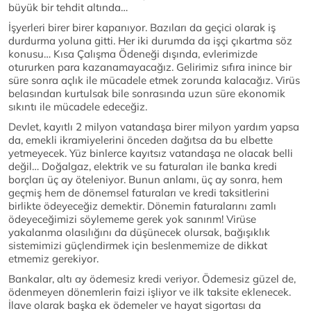
büyük bir tehdit altında…
İşyerleri birer birer kapanıyor. Bazıları da geçici olarak iş
durdurma yoluna gitti. Her iki durumda da işçi çıkartma söz
konusu… Kısa Çalışma Ödeneği dışında, evlerimizde
otururken para kazanamayacağız. Gelirimiz sıfıra inince bir
süre sonra açlık ile mücadele etmek zorunda kalacağız. Virüs
belasından kurtulsak bile sonrasında uzun süre ekonomik
sıkıntı ile mücadele edeceğiz.
Devlet, kayıtlı 2 milyon vatandaşa birer milyon yardım yapsa
da, emekli ikramiyelerini önceden dağıtsa da bu elbette
yetmeyecek. Yüz binlerce kayıtsız vatandaşa ne olacak belli
değil… Doğalgaz, elektrik ve su faturaları ile banka kredi
borçları üç ay öteleniyor. Bunun anlamı, üç ay sonra, hem
geçmiş hem de dönemsel faturaları ve kredi taksitlerini
birlikte ödeyeceğiz demektir. Dönemin faturalarını zamlı
ödeyeceğimizi söylememe gerek yok sanırım! Virüse
yakalanma olasılığını da düşünecek olursak, bağışıklık
sistemimizi güçlendirmek için beslenmemize de dikkat
etmemiz gerekiyor.
Bankalar, altı ay ödemesiz kredi veriyor. Ödemesiz güzel de,
ödenmeyen dönemlerin faizi işliyor ve ilk taksite eklenecek.
İlave olarak başka ek ödemeler ve hayat sigortası da