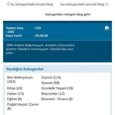
bu kategorideki önceki blog
bu kategorideki sonraki blog
kategoriden rastgele blog getir
Toplam blog
: 515
: 1082
Kayıt tarihi
: 09.06.06
1955 Ankara doğumluyum. Anadolu Üniversitesi
İşletme Fakültesi mezunuyum. İstanbul'da uzun
yıllar..
Yazdığım Kategoriler
Ben Bildiriyorum
Güncel (115)
(162)
Siyaset (58)
Kitap (24)
Gündelik Yaşam (19)
Haber (13)
Bayramlar (12)
Eğitim (9)
Ekonomi - Finans (6)
Doğal Hayat / Çevre
(6)