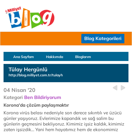
Blog Kategorileri
Ana Sayfam
Hakkımda
Bloglarım
Tülay Hergünlü
http://blog.milliyet.com.tr/tulayh
04 Nisan '20
Kategori
Ben Bildiriyorum
Korona'da çözüm paylaşmaktır
Korona virüs belası nedeniyle son derece sıkıntılı ve üzücü
günler yaşıyoruz. Evlerimize kapandık ve sağ salim bu
günlerin geçmesini bekliyoruz. Kimimiz işsiz kaldık, kimimiz
zaten işsizdik… Yani hem hayatımız hem de ekonomimiz