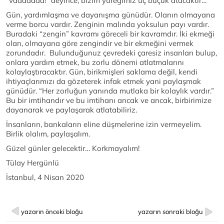
“vadaaaaa!” deyince, bizim yüreğimiz üç buçuk atacaktır…
Gün, yardımlaşma ve dayanışma günüdür. Olanın olmayana
verme borcu vardır. Zenginin malında yoksulun payı vardır.
Buradaki “zengin” kavramı göreceli bir kavramdır. İki ekmeği
olan, olmayana göre zengindir ve bir ekmeğini vermek
zorundadır. Bulunduğunuz çevredeki çaresiz insanları bulup,
onlara yardım etmek, bu zorlu dönemi atlatmalarını
kolaylaştıracaktır. Gün, birikmişleri saklama değil, kendi
ihtiyaçlarımızı da gözeterek infak etmek yani paylaşmak
günüdür. “Her zorluğun yanında mutlaka bir kolaylık vardır.”
Bu bir imtihandır ve bu imtihanı ancak ve ancak, birbirimize
dayanarak ve paylaşarak atlatabiliriz.
İnsanların, bankaların eline düşmelerine izin vermeyelim.
Birlik olalım, paylaşalım.
Güzel günler gelecektir… Korkmayalım!
Tülay Hergünlü
İstanbul, 4 Nisan 2020
yazarın önceki bloğu
yazarın sonraki bloğu