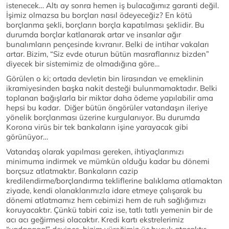
istenecek… Altı ay sonra hemen iş bulacağımız garanti değil.
İşimiz olmazsa bu borçları nasıl ödeyeceğiz? En kötü
borçlanma şekli, borçların borçla kapatılması şeklidir. Bu
durumda borçlar katlanarak artar ve insanlar ağır
bunalımların pençesinde kıvranır. Belki de intihar vakaları
artar. Bizim, “Siz evde oturun bütün masraflarınız bizden”
diyecek bir sistemimiz de olmadığına göre…
Görülen o ki; ortada devletin bin lirasından ve emeklinin
ikramiyesinden başka nakit desteği bulunmamaktadır. Belki
toplanan bağışlarla bir miktar daha ödeme yapılabilir ama
hepsi bu kadar. Diğer bütün öngörüler vatandaşın ileriye
yönelik borçlanması üzerine kurgulanıyor. Bu durumda
Korona virüs bir tek bankaların işine yarayacak gibi
görünüyor…
Vatandaş olarak yapılması gereken, ihtiyaçlarımızı
minimuma indirmek ve mümkün olduğu kadar bu dönemi
borçsuz atlatmaktır. Bankaların cazip
kredilendirme/borçlandırma tekliflerine balıklama atlamaktan
ziyade, kendi olanaklarımızla idare etmeye çalışarak bu
dönemi atlatmamız hem cebimizi hem de ruh sağlığımızı
koruyacaktır. Çünkü tabiri caiz ise, tatlı tatlı yemenin bir de
acı acı geğirmesi olacaktır. Kredi kartı ekstrelerimiz