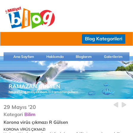
Blog Kategorileri
Ana Sayfam
Hakkımda
Bloglarım
Galerilerim
RAMAZAN GÜLSEN
http://blog.milliyet.com.tr/ramazangulsen
29 Mayıs '20
Kategori
Bilim
Korona virüs çıkmazı R Gülsen
KORONA VİRÜS Ç
IKMAZI