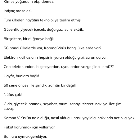
Kimse yoğurdum ekşi demez.
İhtiyaç meselesi.
Tüm ülkeler; hayâtını teknolojiye teslim etmiş.
Güvenlik, yiyecek içecek, doğalgaz, su, elektrik, ...
Bir şaltere, bir düğmeye bağlı!
5G hangi ülkelerde var, Korona Virüs hangi ülkelerde var?
Elektronik cihazların hepsinin yararı olduğu gibi, zararı da var.
Cep telefonundan, bilgisayardan, uydulardan vazgeçilebilir mi???
Hayât, bunlara bağlı!
50 sene öncesi ile şimdiki zamân bir değil!!!
Nüfus çok!
Gıda, giyecek, barınak, seyahat, tarım, sanayi, ticaret, nakliye, iletişim,
savaş...
Korona Virüs'ün ne olduğu, nasıl olduğu, nasıl yayıldığı hakkında net bilgi yok.
Fakat korunmak için yollar var.
Bunlara uymak gerekiyor.