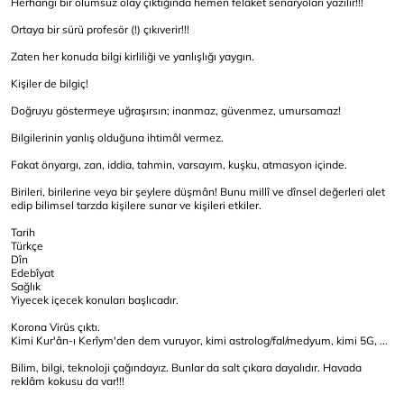
Herhangi bir olumsuz olay çıktığında hemen felâket senaryoları yazılır!!!
Ortaya bir sürü profesör (!) çıkıverir!!!
Zaten her konuda bilgi kirliliği ve yanlışlığı yaygın.
Kişiler de bilgiç!
Doğruyu göstermeye uğraşırsın; inanmaz, güvenmez, umursamaz!
Bilgilerinin yanlış olduğuna ihtimâl vermez.
Fakat önyargı, zan, iddia, tahmin, varsayım, kuşku, atmasyon içinde.
Birileri, birilerine veya bir şeylere düşmân! Bunu millî ve dînsel değerleri alet
edip bilimsel tarzda kişilere sunar ve kişileri etkiler.
Tarih
Türkçe
Dîn
Edebîyat
Sağlık
Yiyecek içecek konuları başlıcadır.
Korona Virüs çıktı.
Kimi Kur'ân-ı Kerîym'den dem vuruyor, kimi astrolog/fal/medyum, kimi 5G, ...
Bilim, bilgi, teknoloji çağındayız. Bunlar da salt çıkara dayalıdır. Havada
reklâm kokusu da var!!!