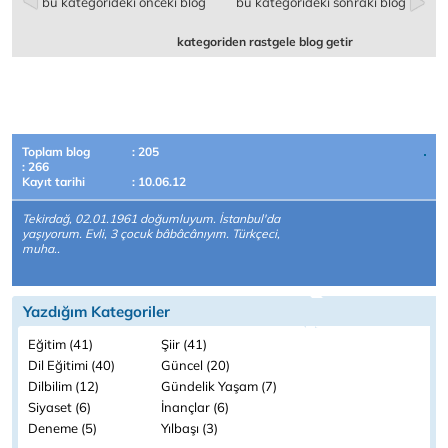
bu kategorideki önceki blog
bu kategorideki sonraki blog
kategoriden rastgele blog getir
Toplam blog
: 205
: 266
Kayıt tarihi
: 10.06.12
Tekirdağ, 02.01.1961 doğumluyum. İstanbul'da
yaşıyorum. Evli, 3 çocuk bâbâcânıyım. Türkçeci,
muha..
Yazdığım Kategoriler
Eğitim (41)
Şiir (41)
Dil Eğitimi (40)
Güncel (20)
Dilbilim (12)
Gündelik Yaşam (7)
Siyaset (6)
İnançlar (6)
Deneme (5)
Yılbaşı (3)