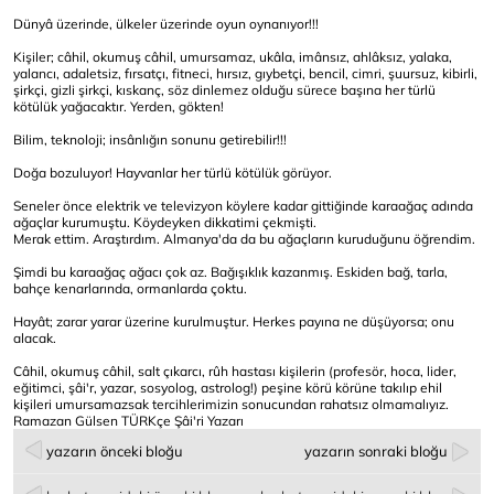
Dünyâ üzerinde, ülkeler üzerinde oyun oynanıyor!!!
Kişiler; câhil, okumuş câhil, umursamaz, ukâla, imânsız, ahlâksız, yalaka,
yalancı, adaletsiz, fırsatçı, fitneci, hırsız, gıybetçi, bencil, cimri, şuursuz, kibirli,
şirkçi, gizli şirkçi, kıskanç, söz dinlemez olduğu sürece başına her türlü
kötülük yağacaktır. Yerden, gökten!
Bilim, teknoloji; insânlığın sonunu getirebilir!!!
Doğa bozuluyor! Hayvanlar her türlü kötülük görüyor.
Seneler önce elektrik ve televizyon köylere kadar gittiğinde karaağaç adında
ağaçlar kurumuştu. Köydeyken dikkatimi çekmişti.
Merak ettim. Araştırdım. Almanya'da da bu ağaçların kuruduğunu öğrendim.
Şimdi bu karaağaç ağacı çok az. Bağışıklık kazanmış. Eskiden bağ, tarla,
bahçe kenarlarında, ormanlarda çoktu.
Hayât; zarar yarar üzerine kurulmuştur. Herkes payına ne düşüyorsa; onu
alacak.
Câhil, okumuş câhil, salt çıkarcı, rûh hastası kişilerin (profesör, hoca, lider,
eğitimci, şâi'r, yazar, sosyolog, astrolog!) peşine körü körüne takılıp ehil
kişileri umursamazsak tercihlerimizin sonucundan rahatsız olmamalıyız.
Ramazan Gülsen TÜRKçe Şâi'ri Yazarı
yazarın önceki bloğu
yazarın sonraki bloğu