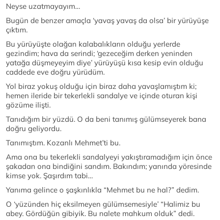
Neyse uzatmayayım…
Bugün de benzer amaçla ‘yavaş yavaş da olsa’ bir yürüyüşe
çıktım.
Bu yürüyüşte olağan kalabalıkların olduğu yerlerde
gezindim; hava da serindi; ‘gezeceğim derken yeninden
yatağa düşmeyeyim diye’ yürüyüşü kısa kesip evin olduğu
caddede eve doğru yürüdüm.
Yol biraz yokuş olduğu için biraz daha yavaşlamıştım ki;
hemen ileride bir tekerlekli sandalye ve içinde oturan kişi
gözüme ilişti.
Tanıdığım bir yüzdü. O da beni tanımış gülümseyerek bana
doğru geliyordu.
Tanımıştım. Kozanlı Mehmet’ti bu.
Ama ona bu tekerlekli sandalyeyi yakıştıramadığım için önce
şakadan ona bindiğini sandım. Bakındım; yanında yöresinde
kimse yok. Şaşırdım tabi…
Yanıma gelince o şaşkınlıkla “Mehmet bu ne hal?” dedim.
O ‘yüzünden hiç eksilmeyen gülümsemesiyle’ “Halimiz bu
abey. Gördüğün gibiyik. Bu nalete mahkum olduk” dedi.