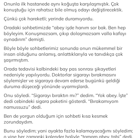
Onunla ilk hastanede aynı koğuşta karşılaşmıştık. Çok
konuştuğu için rahatsız bile olmuş odayı değiştirecektik.
Çünkü çok hareketli; yerinde duramıyordu.
Oradaki sohbetimizde “abey işde hanım sor bak. Ben hep
böyleyim. Konuşmazsam, çıkıp dolaşmazsam valla kafayı
oynadırım” demişti.
Böyle böyle sohbetlerimiz sonunda onun mükemmel bir
insan olduğunu anlamış, anlattıklarıyla ve tanıdıkça çok
şaşırmıştım.
Orada tedavisi kalbindeki bay pas sonrası şikayetleri
nedeniyle yapılıyordu. Doktorlar sigarayı bırakmasını
söylemişler ve sigaraya devam ederse bugünkü geldiği
duruma düşeceği yönünde uyarmışlardı.
Onu söyledi. “Sigarayı bıraktın mı?” dedim. “Yok abey. İşte”
dedi cebindeki sigara paketini gösterdi. “Bırakamıyom
namussuzu” dedi.
Ben de yorgun olduğum için sohbeti kısa kesmek
zorundaydım.
Bunu söyledim; yani ayakta fazla kalamayacağımı söyledim;
o yine her zamanki kalender haliyle “tamam abey, tabi” dedi.