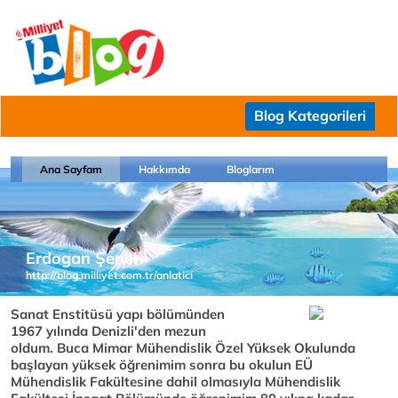
Blog Kategorileri
Ana Sayfam
Hakkımda
Bloglarım
Erdogan Şenel
http://blog.milliyet.com.tr/anlatici
Sanat Enstitüsü yapı bölümünden
1967 yılında Denizli'den mezun
oldum. Buca Mimar Mühendislik Özel Yüksek Okulunda
başlayan yüksek öğrenimim sonra bu okulun EÜ
Mühendislik Fakültesine dahil olmasıyla Mühendislik