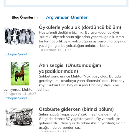
Arşivimden Öneriler
Blog Önerilerim
Öykülerle yolculuk (dördüncü bölüm)
Hastafendi dediğim bizimki. Buraya kadar öyküyü
‘bizimki’ diyerek onun ağzından yazarak geldik. Ama
bu format artık öykü yolculuğuna uymuyor. Ta başından
yazdığım gibi bu yolculuğun anlatıcısı beni..
10 Haziran '14 21:55
Erdogan Şenel
Atın sezgisi (Unutamadığım
yaşadıklarımdan)
Sohbet sona erince Muhtar “vakit geç oldu. Burada
geceleyelim, kasabaya yarın dönersin” dedi. Hacıbey
köyü ‘Yukarı Hacı bey ve Aşağı Hacıbey’ diye ikiye
ayrılıyordu. Muhtarın adı ha..
08 Ağustos '14 16:27
Erdogan Şenel
Otobüste giderken (birinci bölüm)
Şehrin sıcağı ‘yapış yapış’ çekilmez hale gelmişti.
Gölgede derece 37 yi gösteriyordu. Oy vermek için
gelmişlerdi. Ertesi gün de adam ilacını yazdırdı; evinin
aşağısında berberden sa..
13 Ağustos '14 11:24