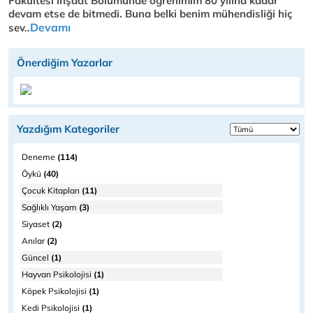
Fakültesi İnşaat Bölümünde öğrenimim 80 yılına kadar
devam etse de bitmedi. Buna belki benim mühendisliği hiç
Devamı
sev..
Önerdiğim Yazarlar
Yazdığım Kategoriler
Deneme
(114)
Öykü
(40)
Çocuk Kitapları
(11)
Sağlıklı Yaşam
(3)
Siyaset
(2)
Anılar
(2)
Güncel
(1)
Hayvan Psikolojisi
(1)
Köpek Psikolojisi
(1)
Kedi Psikolojisi
(1)