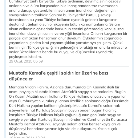
Cumhuriyet tarihi bir yerde Türkiye aydınının, devrimcisinin cezaevi
anılarının ve ölüm karşısından bile inançlarından taviz vermeden
onurlu duruşu gösterebilen insanlarının inandıkları değerler için
savaşımlarının tarihidir. Sanırım bu 'bir yerde' kurtuluş savaşı
öncesinden bu yana Türkiye halkının aydınlık gelecek kavgasının
destanıdır. Selam olsun o hikayenin bütün kahramanlarına. Selam
olsun celladının gözlerinde korkunun eserini göremediği korkusuzca
inandıkları dava için canını veren yiğit insanlara. Onların kavgasının bir
parçası olmaktan her zaman onur duydum. Öykülerimin çoğunda o
yaşamların içinden kimi yaşanmışlıkları yansıtmaya çalışırım. Çünkü
benim için Türkiye gençliğinin geleceğine bıraktığı en onurlu mirastır o
anılar. Yazdıklarınız bende bu duygu ve düşünceleri uyandırdı;
paylaşmak istedim.
29 Ocak 2015 05:59
Mustafa Kemal’e çeşitli saldırılar üzerine bazı
düşünceler
Merhaba Vildan Hanım. Az önce durumumda On Kasımla ilgili bir
anımı paylaşıp Mustafa Kemal Atatürk'ü saygıyla selamladım. Bugün
On Kasım Atatürk adını kullanıp Türkiye Halkına onca zulüm yapanları
veya Cumhuriyetin kuruluş yıllarının özellikle sonlarına doğru Dersimde
Kürt Halkına yapılan katliamı gösterip Mustafa Kemal'e saldırmak
isteyenlere inat Kurtuluş Savaşının büyün önderi bugün hala hiç
karşılıksız Türkiye Halkının büyük çoğunluğunun gönlünde saygı ve
sevgiyle yer alan Kurtuluş Savaşının önderi ve Cumhuriyetin Kurucusu
Mustafa Kemal Atatürk'ü saygıyla selamlarken benzer kaygıları ve
düşünceyi barındıran yazının için sizi de kutluyorum. Yazınızı çok
beğendim.
10 Kasım 2014 12:24