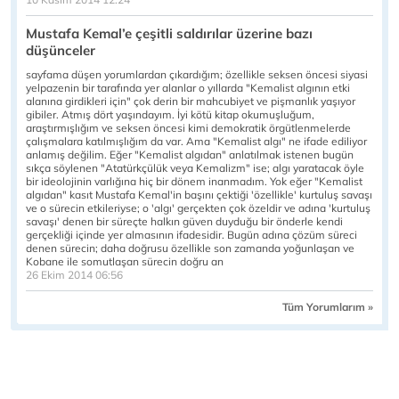
Mustafa Kemal’e çeşitli saldırılar üzerine bazı
düşünceler
sayfama düşen yorumlardan çıkardığım; özellikle seksen öncesi siyasi
yelpazenin bir tarafında yer alanlar o yıllarda "Kemalist algının etki
alanına girdikleri için" çok derin bir mahcubiyet ve pişmanlık yaşıyor
gibiler. Atmış dört yaşındayım. İyi kötü kitap okumuşluğum,
araştırmışlığım ve seksen öncesi kimi demokratik örgütlenmelerde
çalışmalara katılmışlığım da var. Ama "Kemalist algı" ne ifade ediliyor
anlamış değilim. Eğer "Kemalist algıdan" anlatılmak istenen bugün
sıkça söylenen "Atatürkçülük veya Kemalizm" ise; algı yaratacak öyle
bir ideolojinin varlığına hiç bir dönem inanmadım. Yok eğer "Kemalist
algıdan" kasıt Mustafa Kemal'in başını çektiği 'özellikle' kurtuluş savaşı
ve o sürecin etkileriyse; o 'algı' gerçekten çok özeldir ve adına 'kurtuluş
savaşı' denen bir süreçte halkın güven duyduğu bir önderle kendi
gerçekliği içinde yer almasının ifadesidir. Bugün adına çözüm süreci
denen sürecin; daha doğrusu özellikle son zamanda yoğunlaşan ve
Kobane ile somutlaşan sürecin doğru an
26 Ekim 2014 06:56
Tüm Yorumlarım »