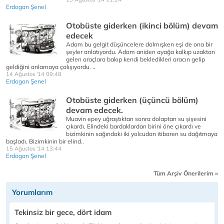
Erdogan Şenel
Otobüste giderken (ikinci bölüm) devam
edecek
Adam bu gelgit düşüncelere dalmışken eşi de ona bir
şeyler anlatıyordu. Adam aniden ayağa kalkıp uzaktan
gelen araçlara bakıp kendi bekledikleri aracın gelip
geldiğini anlamaya çalışıyordu. ..
14 Ağustos '14 09:48
Erdogan Şenel
Otobüste giderken (üçüncü bölüm)
devam edecek.
Muavin epey uğraştıktan sonra dolaptan su şişesini
çıkardı. Elindeki bardaklardan birini öne çıkardı ve
bizimkinin sağındaki iki yolcudan itibaren su dağıtmaya
başladı. Bizimkinin bir elind..
15 Ağustos '14 13:44
Erdogan Şenel
Tüm Arşiv Önerilerim »
Yorumlarım
Tekinsiz bir gece, dört idam