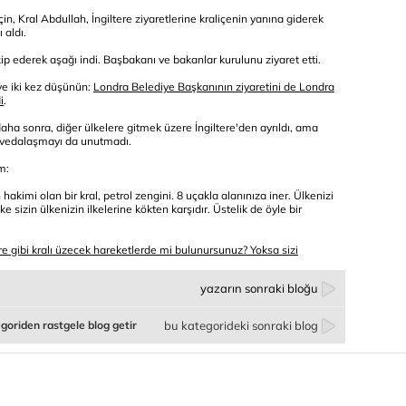
in, Kral Abdullah, İngiltere ziyaretlerine kraliçenin yanına giderek
 aldı.
ip ederek aşağı indi. Başbakanı ve bakanlar kurulunu ziyaret etti.
ve iki kez düşünün:
Londra Belediye Başkanının ziyaretini de Londra
i
.
ha sonra, diğer ülkelere gitmek üzere İngiltere'den ayrıldı, ama
ip vedalaşmayı da unutmadı.
m:
n hakimi olan bir kral, petrol zengini. 8 uçakla alanınıza iner. Ülkenizi
 sizin ülkenizin ilkelerine kökten karşıdır. Üstelik de öyle bir
tere gibi kralı üzecek hareketlerde mi bulunursunuz? Yoksa sizi
yazarın sonraki bloğu
goriden rastgele blog getir
bu kategorideki sonraki blog