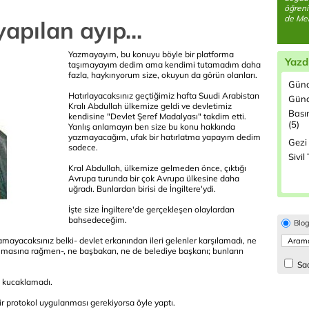
öğreni
de Mer
apılan ayıp...
Yazmayayım, bu konuyu böyle bir platforma
Yazd
taşımayayım dedim ama kendimi tutamadım daha
fazla, haykırıyorum size, okuyun da görün olanları.
Günd
Hatırlayacaksınız geçtiğimiz hafta Suudi Arabistan
Günc
Kralı Abdullah ülkemize geldi ve devletimiz
Bası
kendisine "Devlet Şeref Madalyası" takdim etti.
(5)
Yanlış anlamayın ben size bu konu hakkında
yazmayacağım, ufak bir hatırlatma yapayım dedim
Gezi 
sadece.
Sivil
Kral Abdullah, ülkemize gelmeden önce, çıktığı
Avrupa turunda bir çok Avrupa ülkesine daha
uğradı. Bunlardan birisi de İngiltere'ydi.
İşte size İngiltere'de gerçekleşen olaylardan
bahsedeceğim.
Blo
mayacaksınız belki- devlet erkanından ileri gelenler karşılamadı, ne
si olmasına rağmen-, ne başbakan, ne de belediye başkanı; bunların
Sad
ı kucaklamadı.
bir protokol uygulanması gerekiyorsa öyle yaptı.