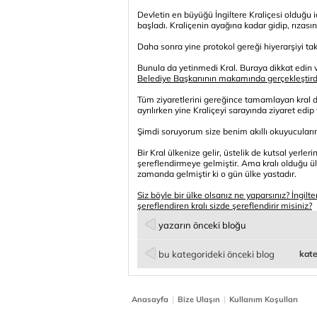
Devletin en büyüğü İngiltere Kraliçesi olduğu iç
başladı. Kraliçenin ayağına kadar gidip, rızasını
Daha sonra yine protokol gereği hiyerarşiyi tak
Bunula da yetinmedi Kral. Buraya dikkat edin 
Belediye Başkanının makamında gerçekleştird
Tüm ziyaretlerini gereğince tamamlayan kral da
ayrılırken yine Kraliçeyi sarayında ziyaret ed
Şimdi soruyorum size benim akıllı okuyucuları
Bir Kral ülkenize gelir, üstelik de kutsal yerleri
şereflendirmeye gelmiştir. Ama kralı olduğu ülke
zamanda gelmiştir ki o gün ülke yastadır.
Siz böyle bir ülke olsanız ne yaparsınız? İngil
şereflendiren kralı sizde şereflendirir misiniz?
yazarın önceki bloğu
bu kategorideki önceki blog
kate
|
|
Anasayfa
Bize Ulaşın
Kullanım Koşulları