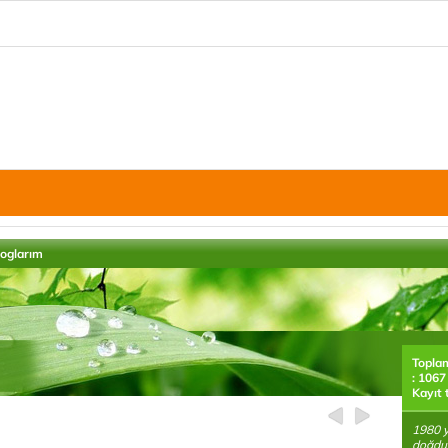
loglarım
Topla
: 1067
Kayıt 
1980 y
doğdu