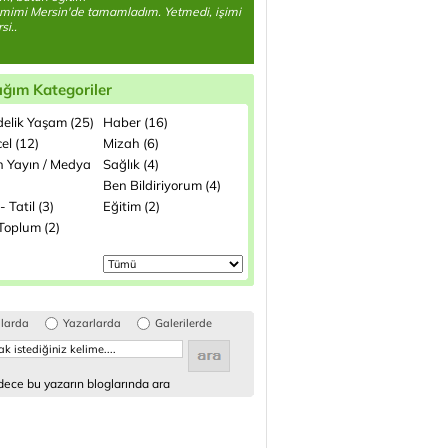
mimi Mersin'de tamamladım. Yetmedi, işimi
si..
ığım Kategoriler
elik Yaşam (25)
Haber (16)
el (12)
Mizah (6)
n Yayın / Medya
Sağlık (4)
Ben Bildiriyorum (4)
- Tatil (3)
Eğitim (2)
 Toplum (2)
glarda
Yazarlarda
Galerilerde
ece bu yazarın bloglarında ara