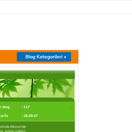
Blog Kategorileri
m blog
: 117
tarihi
: 26.09.07
ılında Mersin'de
m, bütün eğitim