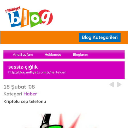
Blog Kategorileri
Ana Sayfam
Hakkımda
Bloglarım
sessiz-çığlık
http://blog.milliyet.com.tr/hertelden
18 Şubat '08
Kategori
Haber
Kriptolu cep telefonu