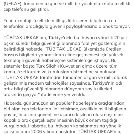
(UEKAE), tamamen özgün ve milli bir yazılımla kripto özellikli
cep telefonu geliştirdi.
Yeni teknoloji, özellikle milli gizlilik içeren bilgilerin cep
telefonları aracılığıyla güvenli paylaşılmasına olanak tanıyor.
TÜBİTAK UEKAE'nın, Türkiye'deki bu ihtiyaca yönelik 20 yılı
aşkın süredir bilgi güvenliği alanında faaliyet gösterdiğinin
belirtildiği haberde, ''TÜBİTAK UEKAE, ülkemizde üretilen
hassas bilgilerin yabancıların eline geçmemesi için yüksek
teknolojili güvenli haberleşme sistemleri geliştiriyor. Bu
sistemler başta Türk Silahlı Kuvvetleri olmak üzere, tüm
kamu, özel kurum ve kuruluşların hizmetine sunuluyor.
TÜBİTAK UEKAE tarafından tamamen özgün ve milli olarak
geliştirilmiş modern teknolojiler sayesinde, Türkiye'nin adı
artık bilgi güvenliği alanında dünyanın sayılı ülkeleri
arasında geçiyor'' ifadelerine yer verildi.
Haberde, günümüzün en popüler haberleşme araçlarından
biri olan cep telefonları ile iletişimde, özellikle milli bilgilerin
paylaşılmasının güvenli ve üçüncü kişilerin olası erişimine
kapalı olarak gerçekleştirilmesinin büyük önem taşıdığı
vurgulandı. Haberde, bu ihtiyacın karşılanmasına yönelik
çalışmalarını 2006 yılında başlatan TÜBİTAK UEKAE'nın,