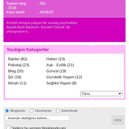
Toplam blog
: 351
: 3216
Kayıt tarihi
: 16.05.07
Emekli olmaya çalışan bir sanatçı,yazmaktan
büyük keyif alıyorum. Kocaeli Gölcük' de
oturuyorum e..
Yazdığım Kategoriler
İlişkiler (82)
Haber (23)
Psikoloji (23)
Aşk - Evlilik (21)
Blog (20)
Güncel (19)
Şiir (18)
Gündelik Yaşam (12)
Mizah (11)
Sağlıklı Yaşam (9)
Bloglarda
Yazarlarda
Galerilerde
Sadece bu yazarın bloglarında ara