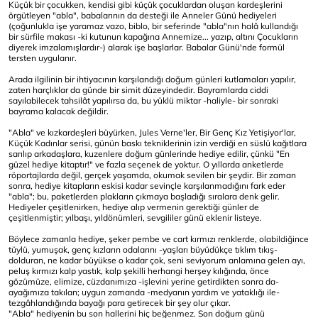
Küçük bir çocukken, kendisi gibi küçük çocuklardan oluşan kardeşlerini
örgütleyen "abla", babalarının da desteği ile Anneler Günü hediyeleri
(çoğunlukla işe yaramaz vazo, biblo, bir seferinde "abla"nın halâ kullandığı
bir sürfile makası -ki kutunun kapağına Annemize... yazıp, altını Çocukların
diyerek imzalamışlardır-) alarak işe başlarlar. Babalar Günü'nde formül
tersten uygulanır.
Arada ilgilinin bir ihtiyacının karşılandığı doğum günleri kutlamaları yapılır,
zaten harçlıklar da günde bir simit düzeyindedir. Bayramlarda ciddi
sayılabilecek tahsilât yapılırsa da, bu yüklü miktar -haliyle- bir sonraki
bayrama kalacak değildir.
"Abla" ve kızkardeşleri büyürken, Jules Verne'ler, Bir Genç Kız Yetişiyor'lar,
Küçük Kadınlar serisi, günün baskı tekniklerinin izin verdiği en süslü kağıtlara
sarılıp arkadaşlara, kuzenlere doğum günlerinde hediye edilir, çünkü "En
güzel hediye kitaptır!" ve fazla seçenek de yoktur. O yıllarda anketlerde
röportajlarda değil, gerçek yaşamda, okumak sevilen bir şeydir. Bir zaman
sonra, hediye kitapların eskisi kadar sevinçle karşılanmadığını fark eder
"abla"; bu, paketlerden plakların çıkmaya başladığı sıralara denk gelir.
Hediyeler çeşitlenirken, hediye alıp vermenin gerektiği günler de
çeşitlenmiştir; yılbaşı, yıldönümleri, sevgililer günü eklenir listeye.
Böylece zamanla hediye, şeker pembe ve cart kırmızı renklerde, olabildiğince
tüylü, yumuşak, genç kızların odalarını -yaşları büyüdükçe tıklım tıkış-
dolduran, ne kadar büyükse o kadar çok, seni seviyorum anlamına gelen ayı,
peluş kırmızı kalp yastık, kalp şekilli herhangi herşey kılığında, önce
gözümüze, elimize, cüzdanımıza -işlevini yerine getirdikten sonra da-
ayağımıza takılan; uygun zamanda -medyanın yardım ve yataklığı ile-
tezgâhlandığında bayağı para getirecek bir şey olur çıkar.
"Abla" hediyenin bu son hallerini hiç beğenmez. Son doğum günü