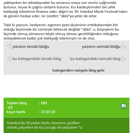
yaklaşırken bir arkadaşından bu amansız maça son verme çağrısında
bulunur, neyse ki çağrısı anlamlı bulunur. Kız kardeşlerinden biri yıllık
balıkyağı tüketimini finanse eder, diğeri ise 35. İstanbul Müzik Festivali'nden
iki gösteri hediye eder, ne zarafet; "abla"ya yeter de artar.
Tabii ki yazısını, hediyenin, egemen para düzeninin entrikalarından biri
olduğu biçiminde bir cümleyle bitirecek değildir "abla"; o, birşeylerin bu
biçimde olmuş olmasının böyle olmuş olması gerekliliğinden olduğunu
anlayabilecek kadar çok balıkyağı tüketmiştir ne de olsa.
yazarın önceki bloğu
yazarın sonraki bloğu
bu kategorideki önceki blog
bu kategorideki sonraki blog
kategoriden rastgele blog getir
Toplam blog
: 591
: 63
Kayıt tarihi
: 27.07.15
İstanbul'da 20 yıldan fazla, tasarımcı grafiker
olarak çalışırken bir kız çocuğu da yetiştiren "a..