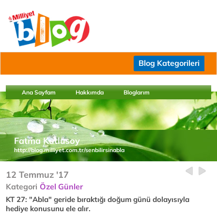
Blog Kategorileri
Ana Sayfam
Hakkımda
Bloglarım
Fatma Kutlusoy
http://blog.milliyet.com.tr/senbilirsinabla
12 Temmuz '17
Kategori
Özel Günler
KT 27: "Abla" geride bıraktığı doğum günü dolayısıyla
hediye konusunu ele alır.