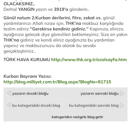
OLACAKSINIZ..
Derhal
YANGIN
yazın ve
3919'a
gönderin..
Gönül notum 2:Kurban derilerini, fitre, zekat vs.
gönül
yardımlarınızı Allah rızası için,
THK'na
makbuz karşılığında
teslim ediniz.
''Gerekirse kendiniz gidiniz.''
Kapınıza, elinize,
ayağınıza gelecek diye görevlileri beklemeyiniz. Size en yakın
THK'na
gidiniz ve kendi eliniz ayağınızla bu yardımları
yapınız ve makbuzunuzu da alarak bu sevabı
gerçekleştiriniz..
TÜRK HAVA KURUMU
http://www.thk.org.tr/ozelsayfa.htm
Kurban Bayramı Yazısı:
http://blog.milliyet.com.tr/Blog.aspx?BlogNo=81715
yazarın önceki bloğu
yazarın sonraki bloğu
bu kategorideki önceki blog
bu kategorideki sonraki blog
kategoriden rastgele blog getir