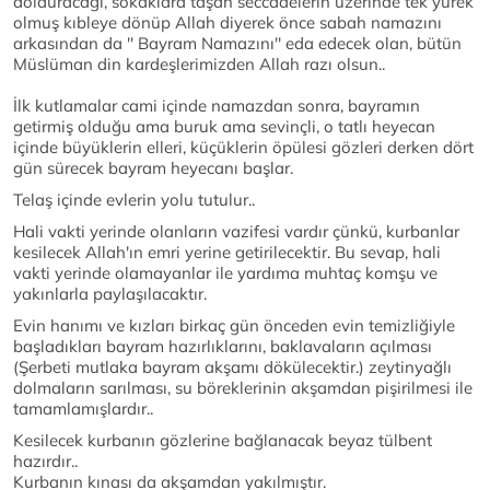
dolduracağı, sokaklara taşan seccadelerin üzerinde tek yürek
olmuş kıbleye dönüp Allah diyerek önce sabah namazını
arkasından da '' Bayram Namazını'' eda edecek olan, bütün
Müslüman din kardeşlerimizden Allah razı olsun..
İlk kutlamalar cami içinde namazdan sonra, bayramın
getirmiş olduğu ama buruk ama sevinçli, o tatlı heyecan
içinde büyüklerin elleri, küçüklerin öpülesi gözleri derken dört
gün sürecek bayram heyecanı başlar.
Telaş içinde evlerin yolu tutulur..
Hali vakti yerinde olanların vazifesi vardır çünkü, kurbanlar
kesilecek Allah'ın emri yerine getirilecektir. Bu sevap, hali
vakti yerinde olamayanlar ile yardıma muhtaç komşu ve
yakınlarla paylaşılacaktır.
Evin hanımı ve kızları birkaç gün önceden evin temizliğiyle
başladıkları bayram hazırlıklarını, baklavaların açılması
(Şerbeti mutlaka bayram akşamı dökülecektir.) zeytinyağlı
dolmaların sarılması, su böreklerinin akşamdan pişirilmesi ile
tamamlamışlardır..
Kesilecek kurbanın gözlerine bağlanacak beyaz tülbent
hazırdır..
Kurbanın kınası da akşamdan yakılmıştır.