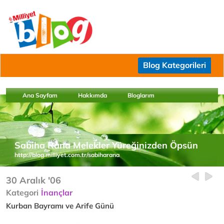
Blog Kategorileri
Ana Sayfam
Hakkımda
Bloglarım
Sabiha Rana Melekler Yüreğinizden Öpsün
http://blog.milliyet.com.tr/sabiharana
30 Aralık '06
Kategori
İnançlar
Kurban Bayramı ve Arife Günü