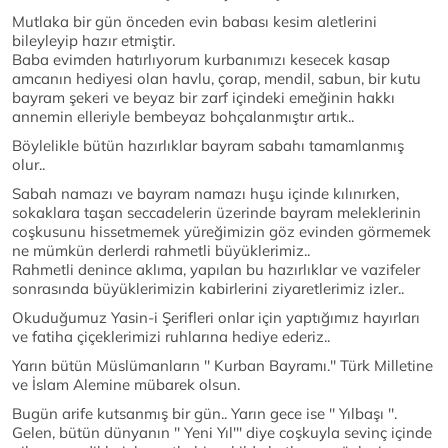
Mutlaka bir gün önceden evin babası kesim aletlerini
bileyleyip hazır etmiştir.
Baba evimden hatırlıyorum kurbanımızı kesecek kasap
amcanın hediyesi olan havlu, çorap, mendil, sabun, bir kutu
bayram şekeri ve beyaz bir zarf içindeki emeğinin hakkı
annemin elleriyle bembeyaz bohçalanmıştır artık..
Böylelikle bütün hazırlıklar bayram sabahı tamamlanmış
olur..
Sabah namazı ve bayram namazı huşu içinde kılınırken,
sokaklara taşan seccadelerin üzerinde bayram meleklerinin
coşkusunu hissetmemek yüreğimizin göz evinden görmemek
ne mümkün derlerdi rahmetli büyüklerimiz..
Rahmetli denince aklıma, yapılan bu hazırlıklar ve vazifeler
sonrasında büyüklerimizin kabirlerini ziyaretlerimiz izler..
Okuduğumuz Yasin-i Şerifleri onlar için yaptığımız hayırları
ve fatiha çiçeklerimizi ruhlarına hediye ederiz..
Yarın bütün Müslümanların '' Kurban Bayramı.'' Türk Milletine
ve İslam Alemine mübarek olsun.
Bugün arife kutsanmış bir gün.. Yarın gece ise '' Yılbaşı ''.
Gelen, bütün dünyanın '' Yeni Yıl''' diye coşkuyla sevinç içinde