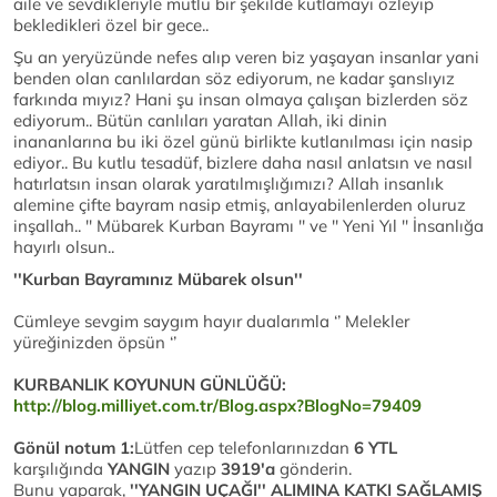
aile ve sevdikleriyle mutlu bir şekilde kutlamayı özleyip
bekledikleri özel bir gece..
Şu an yeryüzünde nefes alıp veren biz yaşayan insanlar yani
benden olan canlılardan söz ediyorum, ne kadar şanslıyız
farkında mıyız? Hani şu insan olmaya çalışan bizlerden söz
ediyorum.. Bütün canlıları yaratan Allah, iki dinin
inananlarına bu iki özel günü birlikte kutlanılması için nasip
ediyor.. Bu kutlu tesadüf, bizlere daha nasıl anlatsın ve nasıl
hatırlatsın insan olarak yaratılmışlığımızı? Allah insanlık
alemine çifte bayram nasip etmiş, anlayabilenlerden oluruz
inşallah.. '' Mübarek Kurban Bayramı '' ve '' Yeni Yıl '' İnsanlığa
hayırlı olsun..
''Kurban Bayramınız Mübarek olsun''
Cümleye sevgim saygım hayır dualarımla ‘’ Melekler
yüreğinizden öpsün ‘’
KURBANLIK KOYUNUN GÜNLÜĞÜ:
http://blog.milliyet.com.tr/Blog.aspx?BlogNo=79409
Gönül notum 1:
Lütfen cep telefonlarınızdan
6 YTL
karşılığında
YANGIN
yazıp
3919'a
gönderin.
Bunu yaparak,
''YANGIN UÇAĞI'' ALIMINA KATKI SAĞLAMIŞ