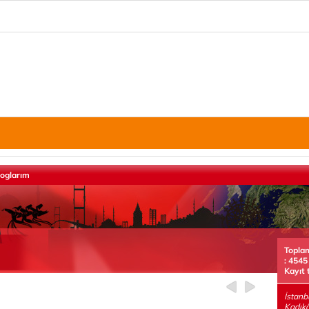
loglarım
Topla
: 4545
Kayıt 
İstanb
Kadık