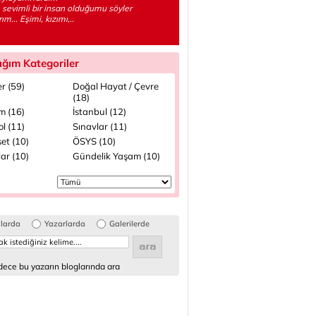
 sevimli bir insan olduğumu söyler
ım... Eşimi, kızımı,..
ığım Kategoriler
r (59)
Doğal Hayat / Çevre
(18)
m (16)
İstanbul (12)
l (11)
Sınavlar (11)
et (10)
ÖSYS (10)
ar (10)
Gündelik Yaşam (10)
glarda
Yazarlarda
Galerilerde
ece bu yazarın bloglarında ara