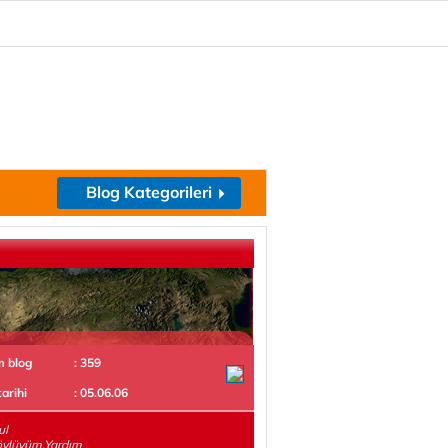
Blog Kategorileri
m blog
: 359
tarihi
: 05.06.06
ul
öylüyüm.Yardım