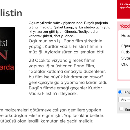
seven,
dostlar
listin
Oğlum yıllardır müzik piyasasında. Birçok projenin
Yazd
altına imza attı. Şirket kurup, iyi bir stüdyo açmıştık.
İki yıl zar zor gitti işler. Olmadı...Tasfiye edip,
Habe
kapattık şirketi, dört yıl önce...
Oğlumun son işi, Pana film şirketinin
yaptığı, Kurtlar Vadisi Filistin filminin
Eğiti
müziği. Aylardır süren çalışmaları bitti…
Futbo
Siyas
28 Ocak’ta vizyona girecek filmin
Okull
yapımcılığını üstlenen Pana Film,
"Galalar kutlama amacıyla düzenlenir,
bu film ise büyük bir dramı anlatıyor"
gerekçesiyle gala yapmama kararı aldı.
Bugün filmde emeği geçenler Kurtlar
Blo
Vadisi Filistin’i izleyecek.
ım malzemeleri götürmeye çalışan gemilere yapılan
Sad
arkadaşları Filistin’e gitmiştir. Yapılacaklar bellidir:
ütücüsü olan İsrailli komutan ele geçirilmelidir.