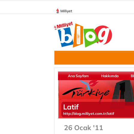
Milliyet
Ana Sayfam
Hakkımda
B
Latif
http://blog.milliyet.com.tr/latif
26 Ocak '11