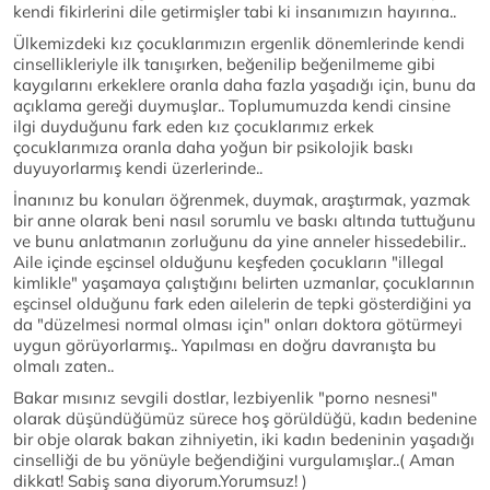
kendi fikirlerini dile getirmişler tabi ki insanımızın hayırına..
Ülkemizdeki kız çocuklarımızın ergenlik dönemlerinde kendi
cinsellikleriyle ilk tanışırken, beğenilip beğenilmeme gibi
kaygılarını erkeklere oranla daha fazla yaşadığı için, bunu da
açıklama gereği duymuşlar.. Toplumumuzda kendi cinsine
ilgi duyduğunu fark eden kız çocuklarımız erkek
çocuklarımıza oranla daha yoğun bir psikolojik baskı
duyuyorlarmış kendi üzerlerinde..
İnanınız bu konuları öğrenmek, duymak, araştırmak, yazmak
bir anne olarak beni nasıl sorumlu ve baskı altında tuttuğunu
ve bunu anlatmanın zorluğunu da yine anneler hissedebilir..
Aile içinde eşcinsel olduğunu keşfeden çocukların "illegal
kimlikle" yaşamaya çalıştığını belirten uzmanlar, çocuklarının
eşcinsel olduğunu fark eden ailelerin de tepki gösterdiğini ya
da "düzelmesi normal olması için" onları doktora götürmeyi
uygun görüyorlarmış.. Yapılması en doğru davranışta bu
olmalı zaten..
Bakar mısınız sevgili dostlar, lezbiyenlik "porno nesnesi"
olarak düşündüğümüz sürece hoş görüldüğü, kadın bedenine
bir obje olarak bakan zihniyetin, iki kadın bedeninin yaşadığı
cinselliği de bu yönüyle beğendiğini vurgulamışlar..( Aman
dikkat! Sabiş sana diyorum.Yorumsuz! )