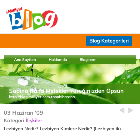
Blog Kategorileri
Ana Sayfam
Hakkımda
Bloglarım
Sabiha Rana Melekler Yüreğinizden Öpsün
http://blog.milliyet.com.tr/sabiharana
03 Haziran '09
Kategori
İlişkiler
Lezbiyen Nedir? Lezbiyen Kimlere Nedir? (Lezbiyenlik)