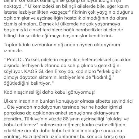
Benim kör kütük cahilliğimle şaşırıp anlayamadığım şu
noktaydı. '' Ülkemizdeki en bilinçli ailelerde bile, eğer kızım
isterse lezbiyenlikten vazgeçer" fikrinin çok yaygın olduğunu
açıklamışlar ve eşcinselliğin hastalık olmadığının da altını
çizmiş olmaları.. Demek ki ülkemde ne çok yaşanmaya
başlamış ki cinsel tercihlere bağlı beraberlikler aileler de
bilinçli bir şekilde eğitmeye başlamışlar kendilerini..
Toplantıdaki uzmanların ağzından aynen aktarıyorum
izninizle.
'' Prof. Dr. Yüksel, ailelerin ergenlikte heteroseksüel çocukları
dışında, lezbiyen kızlarına da sahip çıkması gerektiğini
söylüyor. KAOS GL'den Ersoy da, kadınlara "erkek gibi"
olmayı dayatan sistemin, lezbiyenlere de "kadınlığı"
öğütlediğini belirtiyor. ''
Kadın eşcinselliği daha kabul görüyormuş!
Ülkem insanının bunları konuşuyor olması elbette sevindirici
.. Öte yandan madalyonun tersinde her ne kadar içimizi
parçalasa da açıklanan anket sonuçlarını aktarıyorum
efendim.. Türkiye'nin yüzde 86'sının eşcinselliği "akıldışı ve
kabul edilemez" bulmasına rağmen; kadın eşcinselliğinin,
erkeklere oranla daha kabul edilebilir olduğu sonucuna
varılmış. Bazı değerli uzmanlarımız bu sonuca karşı çıkıp