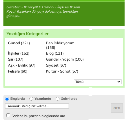
Gazeteci - Yazar (NLP Uzmanı - İlişki ve Yaşam
Koçu) Yaşarken dünyayı dolaşmayı, topraktan
güneşe..
Yazdığım Kategoriler
Güncel (221)
Ben Bildiriyorum
(156)
İlişkiler (152)
Blog (121)
Şiir (107)
Gündelik Yaşam (100)
Aşk - Evlilik (97)
Siyaset (67)
Felsefe (60)
Kültür - Sanat (57)
Bloglarda
Yazarlarda
Galerilerde
Sadece bu yazarın bloglarında ara