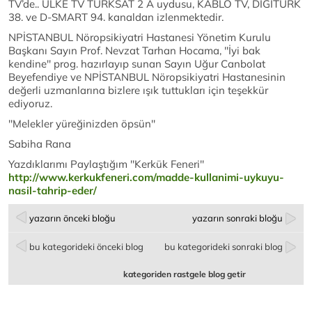
TV’de.. ÜLKE TV TÜRKSAT 2 A uydusu, KABLO TV, DIGITURK
38. ve D-SMART 94. kanaldan izlenmektedir.
NPİSTANBUL Nöropsikiyatri Hastanesi Yönetim Kurulu
Başkanı Sayın Prof. Nevzat Tarhan Hocama, ''İyi bak
kendine'' prog. hazırlayıp sunan Sayın Uğur Canbolat
Beyefendiye ve NPİSTANBUL Nöropsikiyatri Hastanesinin
değerli uzmanlarına bizlere ışık tuttukları için teşekkür
ediyoruz.
''Melekler yüreğinizden öpsün''
Sabiha Rana
Yazdıklarımı Paylaştığım ''Kerkük Feneri''
http://www.kerkukfeneri.com/madde-kullanimi-uykuyu-
nasil-tahrip-eder/
yazarın önceki bloğu
yazarın sonraki bloğu
bu kategorideki önceki blog
bu kategorideki sonraki blog
kategoriden rastgele blog getir