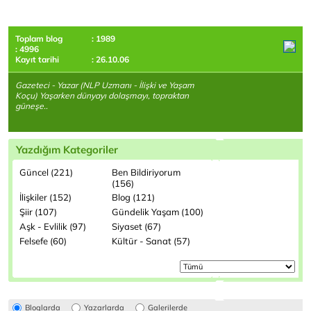
Toplam blog
: 1989
: 4996
Kayıt tarihi
: 26.10.06
Gazeteci - Yazar (NLP Uzmanı - İlişki ve Yaşam
Koçu) Yaşarken dünyayı dolaşmayı, topraktan
güneşe..
Yazdığım Kategoriler
Güncel (221)
Ben Bildiriyorum
(156)
İlişkiler (152)
Blog (121)
Şiir (107)
Gündelik Yaşam (100)
Aşk - Evlilik (97)
Siyaset (67)
Felsefe (60)
Kültür - Sanat (57)
Bloglarda
Yazarlarda
Galerilerde