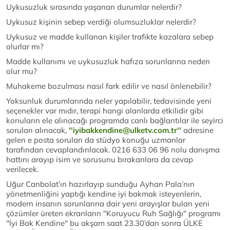
Uykusuzluk sırasında yaşanan durumlar nelerdir?
Uykusuz kişinin sebep verdiği olumsuzluklar nelerdir?
Uykusuz ve madde kullanan kişiler trafikte kazalara sebep
olurlar mı?
Madde kullanımı ve uykusuzluk hafıza sorunlarına neden
olur mu?
Muhakeme bozulması nasıl fark edilir ve nasıl önlenebilir?
Yoksunluk durumlarında neler yapılabilir, tedavisinde yeni
seçenekler var mıdır, terapi hangi alanlarda etkilidir gibi
konuların ele alınacağı programda canlı bağlantılar ile seyirci
soruları alınacak,
''iyibakkendine@ulketv.com.tr''
adresine
gelen e posta soruları da stüdyo konuğu uzmanlar
tarafından cevaplandırılacak. 0216 633 06 96 nolu danışma
hattını arayıp isim ve sorusunu bırakanlara da cevap
verilecek.
Uğur Canbolat’ın hazırlayıp sunduğu Ayhan Pala’nın
yönetmenliğini yaptığı kendine iyi bakmak isteyenlerin,
modern insanın sorunlarına dair yeni arayışlar bulan yeni
çözümler üreten ekranların ''Koruyucu Ruh Sağlığı'' programı
''İyi Bak Kendine'' bu akşam saat 23.30’dan sonra ÜLKE