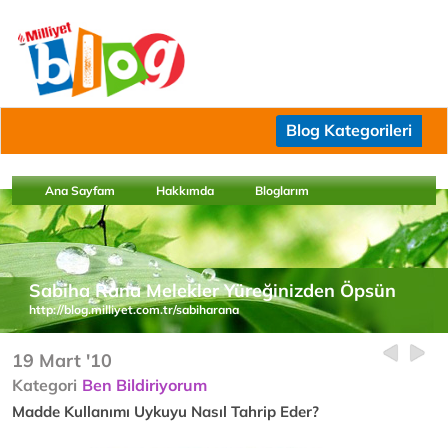
Blog Kategorileri
Ana Sayfam
Hakkımda
Bloglarım
Sabiha Rana Melekler Yüreğinizden Öpsün
http://blog.milliyet.com.tr/sabiharana
19 Mart '10
Kategori
Ben Bildiriyorum
Madde Kullanımı Uykuyu Nasıl Tahrip Eder?