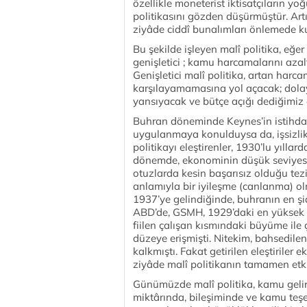
özellikle moneterist iktisatçıların yo
politikasını gözden düşürmüştür. Art
ziyâde ciddî bunalımları önlemede ku
Bu şekilde işleyen malî politika, eğer
genişletici ; kamu harcamalarını azaltıp
Genişletici malî politika, artan harcam
karşılayamamasına yol açacak; dolayı
yansıyacak ve bütçe açığı dediğimiz 
Buhran döneminde Keynes’in istihdam 
uygulanmaya konulduysa da, işsizli
politikayı eleştirenler, 1930’lu yılla
dönemde, ekonominin düşük seviyesin
otuzlarda kesin başarısız olduğu tez
anlamıyla bir iyileşme (canlanma) 
1937’ye gelindiğinde, buhranın en şid
ABD’de, GSMH, 1929’daki en yüksek s
fiilen çalışan kısmındaki büyüme ile 
düzeye erişmişti. Nitekim, bahsedile
kalkmıştı. Fakat getirilen eleştiriler
ziyâde malî politikanın tamamen etki
Günümüzde malî politika, kamu gelir
miktârında, bileşiminde ve kamu teşe