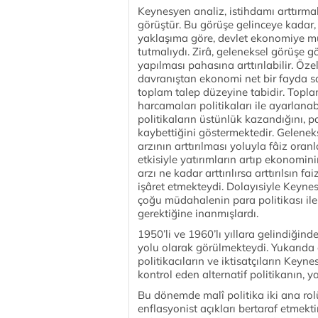
Keynesyen analiz, istihdamı arttırmak
görüştür. Bu görüşe gelinceye kadar
yaklaşıma göre, devlet ekonomiye m
tutmalıydı. Zirâ, geleneksel görüşe 
yapılması pahasına arttırılabilir. Öz
davranıştan ekonomi net bir fayda 
toplam talep düzeyine tabidir. Topla
harcamaları politikaları ile ayarlana
politikaların üstünlük kazandığını, pa
kaybettiğini göstermektedir. Gelenek
arzının arttırılması yoluyla fâiz oran
etkisiyle yatırımların artıp ekonomi
arzı ne kadar arttırılırsa arttırılsın 
işâret etmekteydi. Dolayısiyle Keynesy
çoğu müdahalenin para politikası ile d
gerektiğine inanmışlardı.
1950’li ve 1960’lı yıllara gelindiğind
yolu olarak görülmekteydi. Yukarıda da
politikacıların ve iktisatçıların Keyn
kontrol eden alternatif politikanın, y
Bu dönemde malî politika iki ana rolü 
enflasyonist açıkları bertaraf etmektir.