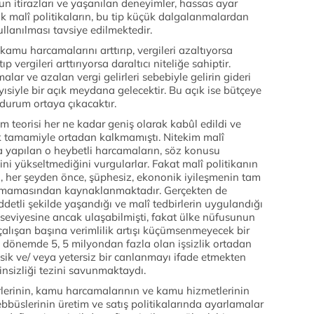
ğun itirazları ve yaşanılan deneyimler, hassas ayar
ık malî politikaların, bu tip küçük dalgalanmalardan
llanılması tavsiye edilmektedir.
 kamu harcamalarını arttırıp, vergileri azaltıyorsa
 vergileri arttırıyorsa daraltıcı niteliğe sahiptir.
alar ve azalan vergi gelirleri sebebiyle gelirin gideri
siyle bir açık meydana gelecektir. Bu açık ise bütçeye
durum ortaya çıkacaktır.
teorisi her ne kadar geniş olarak kabûl edildi ve
k tamamiyle ortadan kalkmamıştı. Nitekim malî
rda yapılan o heybetli harcamaların, söz konusu
i yükseltmediğini vurgularlar. Fakat malî politikanın
i, her şeyden önce, şüphesiz, ekononik iyileşmenin tam
olmamasından kaynaklanmaktadır. Gerçekten de
detli şekilde yaşandığı ve malî tedbirlerin uygulandığı
eviyesine ancak ulaşabilmişti, fakat ülke nüfusunun
çalışan başına verimlilik artışı küçümsenmeyecek bir
n dönemde 5, 5 milyondan fazla olan işsizlik ortadan
 eksik ve/ veya yetersiz bir canlanmayı ifade etmekten
nsizliği tezini savunmaktaydı.
lerinin, kamu harcamalarının ve kamu hizmetlerinin
bbüslerinin üretim ve satış politikalarında ayarlamalar