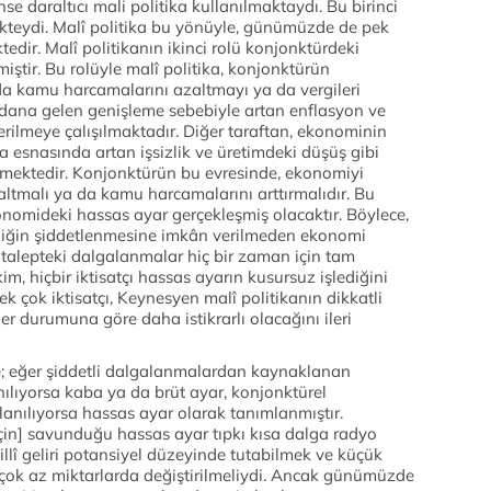
nse daraltıcı mali politika kullanılmaktaydı. Bu birinci
kteydi. Malî politika bu yönüyle, günümüzde de pek
tedir. Malî politikanın ikinci rolü konjonktürdeki
tir. Bu rolüyle malî politika, konjonktürün
a kamu harcamalarını azaltmayı ya da vergileri
ydana gelen genişleme sebebiyle artan enflasyon ve
ilmeye çalışılmaktadır. Diğer taraftan, ekonominin
 esnasında artan işsizlik ve üretimdeki düşüş gibi
mektedir. Konjonktürün bu evresinde, ekonomiyi
zaltmalı ya da kamu harcamalarını arttırmalıdır. Bu
ekonomideki hassas ayar gerçekleşmiş olacaktır. Böylece,
sizliğin şiddetlenmesine imkân verilmeden ekonomi
 talepteki dalgalanmalar hiç bir zaman için tam
m, hiçbir iktisatçı hassas ayarın kusursuz işlediğini
ek çok iktisatçı, Keynesyen malî politikanın dikkatli
r durumuna göre daha istikrarlı olacağını ileri
e; eğer şiddetli dalgalanmalardan kaynaklanan
nılıyorsa kaba ya da brüt ayar, konjonktürel
anılıyorsa hassas ayar olarak tanımlanmıştır.
için] savunduğu hassas ayar tıpkı kısa dalga radyo
illî geliri potansiyel düzeyinde tutabilmek ve küçük
 çok az miktarlarda değiştirilmeliydi. Ancak günümüzde