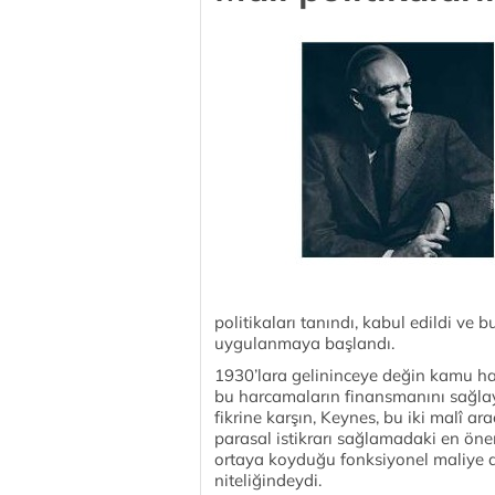
politikaları tanındı, kabul edildi ve
uygulanmaya başlandı.
1930’lara gelininceye değin kamu har
bu harcamaların finansmanını sağlaya
fikrine karşın, Keynes, bu iki malî a
parasal istikrarı sağlamadaki en öne
ortaya koyduğu fonksiyonel maliye anla
niteliğindeydi.