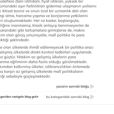
eflere (tam istihdam, fiyat istikrarı, yüksek bir
mündeki aşırı farklılıkları giderme) ulaşmanın yollarını
 iktisat teorisi ve onun özel bir uzmanlık dalı olan
vergi alma, harcama yapma ve borçlanma yetkilerini
ni oluşturmaktadır. Her ne kadar, başlangıçta,
nliğine inanmamış; klasik anlayışı benimseyenler de
ukarıdaki gibi tartışmalara girmişlerse de, makro
 olan görüş umumiyetle, malî politika ile para
ektiği şeklindedir.
e olan ülkelerde ihmâl edilemeyecek bir politika aracı
lişmiş ülkelerde direkt kontrol tedbirleri uygulamak,
a güçtür. Nitekim az gelişmiş ülkelerin para
llanma eğiliminin daha fazla olduğu görülmektedir.
kımdan kalkınmış ülkeler, istikrarsızlıkları önlemede
a karşın az gelişmiş ülkelerde malî politikaların
iği sebebiyle güçleşmektedir.
yazarın sonraki bloğu
goriden rastgele blog getir
bu kategorideki sonraki blog