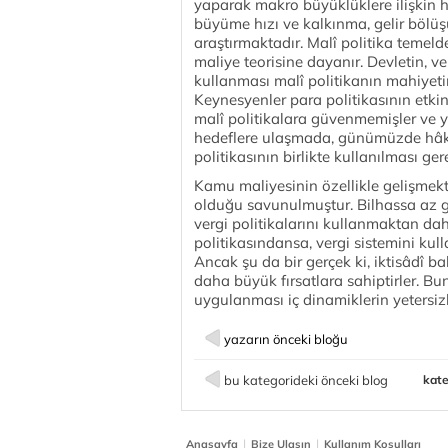
yaparak makro büyüklüklere ilişkin hed
büyüme hızı ve kalkınma, gelir bölüşü
araştırmaktadır. Malî politika temelde
maliye teorisine dayanır. Devletin, 
kullanması malî politikanın mahiyeti
Keynesyenler para politikasının etki
malî politikalara güvenmemişler ve y
hedeflere ulaşmada, günümüzde hâkim
politikasının birlikte kullanılması ger
Kamu maliyesinin özellikle gelişmekt
olduğu savunulmuştur. Bilhassa az ge
vergi politikalarını kullanmaktan dah
politikasındansa, vergi sistemini ku
Ancak şu da bir gerçek ki, iktisâdî ba
daha büyük fırsatlara sahiptirler. Bun
uygulanması iç dinamiklerin yetersizl
yazarın önceki bloğu
bu kategorideki önceki blog
kate
|
|
Anasayfa
Bize Ulaşın
Kullanım Koşulları