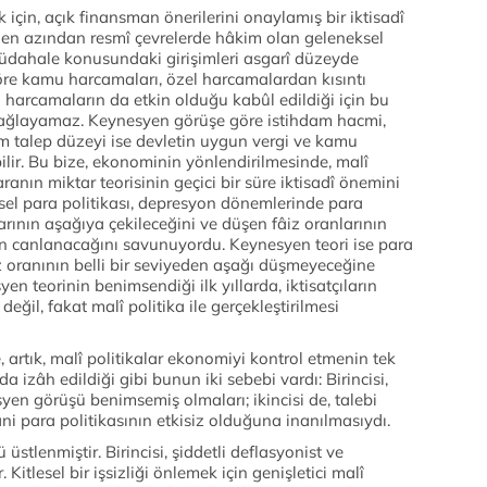
 için, açık finansman önerilerini onaylamış bir iktisadî
, en azından resmî çevrelerde hâkim olan geleneksel
üdahale konusundaki girişimleri asgarî düzeyde
göre kamu harcamaları, özel harcamalardan kısıntı
el harcamaların da etkin olduğu kabûl edildiği için bu
sağlayamaz. Keynesyen görüşe göre istihdam hacmi,
m talep düzeyi ise devletin uygun vergi ve kamu
bilir. Bu bize, ekonominin yönlendirilmesinde, malî
ranın miktar teorisinin geçici bir süre iktisadî önemini
sel para politikası, depresyon dönemlerinde para
larının aşağıya çekileceğini ve düşen fâiz oranlarının
nin canlanacağını savunuyordu. Keynesyen teori ise para
faiz oranının belli bir seviyeden aşağı düşmeyeceğine
en teorinin benimsendiği ilk yıllarda, iktisatçıların
eğil, fakat malî politika ile gerçekleştirilmesi
e, artık, malî politikalar ekonomiyi kontrol etmenin tek
 izâh edildiği gibi bunun iki sebebi vardı: Birincisi,
esyen görüşü benimsemiş olmaları; ikincisi de, talebi
ani para politikasının etkisiz olduğuna inanılmasıydı.
üstlenmiştir. Birincisi, şiddetli deflasyonist ve
 Kitlesel bir işsizliği önlemek için genişletici malî