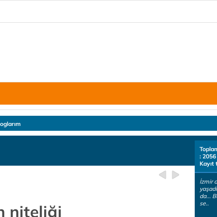
loglarım
Topla
: 2056
Kayıt 
İzmir
yaşadı
da... 
se..
n niteliği