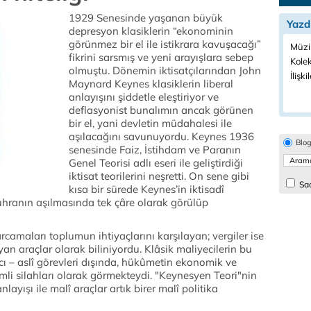
1929 Senesinde yaşanan büyük
Yazd
depresyon klasiklerin “ekonominin
görünmez bir el ile istikrara kavuşacağı”
Müzi
fikrini sarsmış ve yeni arayışlara sebep
Kolek
olmuştu. Dönemin iktisatçılarından John
İlişki
Maynard Keynes klasiklerin liberal
anlayışını şiddetle eleştiriyor ve
deflasyonist bunalımın ancak görünen
bir el, yani devletin müdahalesi ile
aşılacağını savunuyordu. Keynes 1936
Blo
senesinde Faiz, İstihdam ve Paranın
Genel Teorisi adlı eseri ile geliştirdiği
iktisat teorilerini neşretti. On sene gibi
Sad
kısa bir sürede Keynes’in iktisadî
 buhranın aşılmasında tek çâre olarak görülüp
camaları toplumun ihtiyaçlarını karşılayan; vergiler ise
n araçlar olarak biliniyordu. Klâsik maliyecilerin bu
racı – aslî görevleri dışında, hükûmetin ekonomik ve
mli silahları olarak görmekteydi. "Keynesyen Teori"nin
yışı ile malî araçlar artık birer malî politika