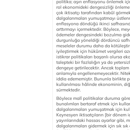
politika; aşırı enflasyonu önlemek içi
rol ekonomideki dengesizliği önleme
çok iktisatçı tarafından kabûl görmek
dalgalanmaları yumuşatmayı üstlenmiş
enflasyona döndüğü ikinci safhasınd
arttırmayı içermektedir. Böylece, me
ödemeler dengesindeki bozulma gider
durgunluğa yöneldiği dördüncü safha
meseleler durumu daha da kötüleştir
iyileştirmek için hükûmet vergileri a
istikrar politikaları başarılı olursa 
talepteki bir fazlalığın ya da yeter
dengeye getirilecektir. Ancak toplam
anlamıyla engellenemeyecektir. Niteki
iddia edememiştir. Bununla birlikte p
kullanılması hâlinde ekonominin, diğe
sürmektedir.
Böylece malî politikalar duruma gör
bunalımları bertaraf etmek için kulla
dalgalanmaları yumuşatmak için kull
Keynesyen iktisatçıların [bir dönem 
yayınlarındaki hassas ayarlar gibi, m
dalgalanmaları gidermek için sık sık