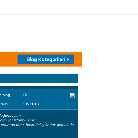
Blog Kategorileri
m blog
: 21
tarihi
: 05.10.07
 doğumluyum,
ğım yer İstanbul olsa
Burnumda tüter, hasretini çekerim; gidenlerle