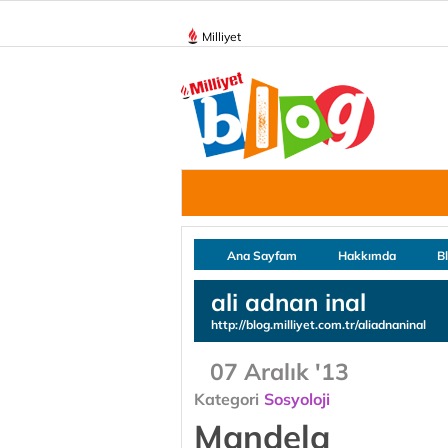
Milliyet
Ana Sayfam
Hakkımda
B
ali adnan inal
http://blog.milliyet.com.tr/aliadnaninal
07 Aralık '13
Kategori
Sosyoloji
Mandela