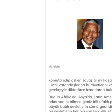
Mandela
komuta edip askeri savaşlar mı kaza
Hintli vatandaşlarına hürriyetlerini 
gerekçeyle diktatörce icraatlarda bu
Bugün Afrika’da, Asya’da, Latin Ame
adını sanını bilmediğimiz irili ufaklı
büyük batılı devletlerin sömürgesi idi
bu devletlerin her biri son kırk, elli,