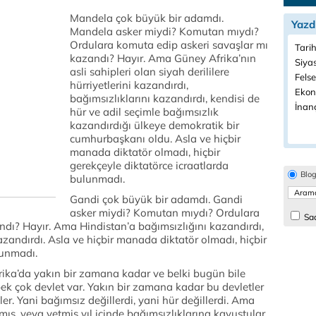
Mandela çok büyük bir adamdı.
Yazd
Mandela asker miydi? Komutan mıydı?
Ordulara komuta edip askeri savaşlar mı
Tarih
kazandı? Hayır. Ama Güney Afrika’nın
Siyas
asli sahipleri olan siyah derililere
Felse
hürriyetlerini kazandırdı,
Ekon
bağımsızlıklarını kazandırdı, kendisi de
İnanç
hür ve adil seçimle bağımsızlık
kazandırdığı ülkeye demokratik bir
cumhurbaşkanı oldu. Asla ve hiçbir
manada diktatör olmadı, hiçbir
gerekçeyle diktatörce icraatlarda
Blo
bulunmadı.
Gandi çok büyük bir adamdı. Gandi
asker miydi? Komutan mıydı? Ordulara
Sad
ndı? Hayır. Ama Hindistan’a bağımsızlığını kazandırdı,
kazandırdı. Asla ve hiçbir manada diktatör olmadı, hiçbir
lunmadı.
rika’da yakın bir zamana kadar ve belki bugün bile
 pek çok devlet var. Yakın bir zamana kadar bu devletler
ler. Yani bağımsız değillerdi, yani hür değillerdi. Ama
 atmış, veya yetmiş yıl içinde bağımsızlıklarına kavuştular