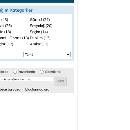
ığım Kategoriler
 (43)
Güncel (27)
et (26)
Sosyoloji (20)
fe (18)
Seçim (14)
omi - Finans (13)
Dilbilim (12)
lar (12)
Anılar (11)
glarda
Yazarlarda
Galerilerde
ece bu yazarın bloglarında ara