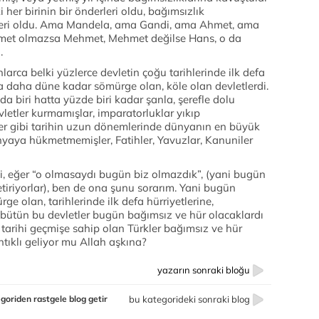
i her birinin bir önderleri oldu, bağımsızlık
rleri oldu. Ama Mandela, ama Gandi, ama Ahmet, ama
et olmazsa Mehmet, Mehmet değilse Hans, o da
.
rca belki yüzlerce devletin çoğu tarihlerinde ilk defa
ca daha düne kadar sömürge olan, köle olan devletlerdi.
nda biri hatta yüzde biri kadar şanla, şerefle dolu
devletler kurmamışlar, imparatorluklar yıkıp
ler gibi tarihin uzun dönemlerinde dünyanın en büyük
nyaya hükmetmemişler, Fatihler, Yavuzlar, Kanuniler
 ki, eğer “o olmasaydı bugün biz olmazdık”, (yani bugün
iriyorlar), ben de ona şunu sorarım. Yani bugün
 olan, tarihlerinde ilk defa hürriyetlerine,
ı bütün bu devletler bugün bağımsız ve hür olacaklardı
 tarihi geçmişe sahip olan Türkler bağımsız ve hür
tıklı geliyor mu Allah aşkına?
yazarın sonraki bloğu
goriden rastgele blog getir
bu kategorideki sonraki blog