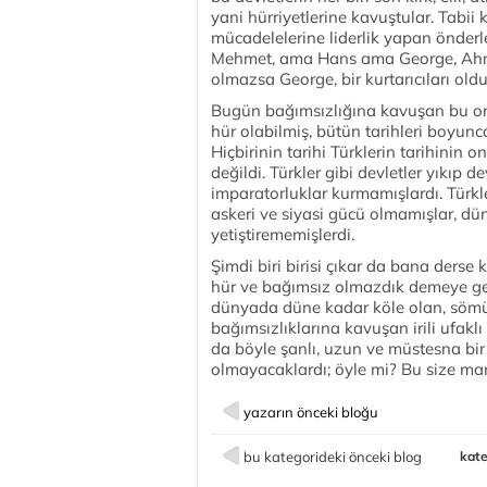
yani hürriyetlerine kavuştular. Tabii k
mücadelelerine liderlik yapan önde
Mehmet, ama Hans ama George, Ahm
olmazsa George, bir kurtarıcıları oldu
Bugün bağımsızlığına kavuşan bu onla
hür olabilmiş, bütün tarihleri boyun
Hiçbirinin tarihi Türklerin tarihinin o
değildi. Türkler gibi devletler yıkıp 
imparatorluklar kurmamışlardı. Türk
askeri ve siyasi gücü olmamışlar, dü
yetiştirememişlerdi.
Şimdi biri birisi çıkar da bana derse
hür ve bağımsız olmazdık demeye get
dünyada düne kadar köle olan, sömürge
bağımsızlıklarına kavuşan irili ufakl
da böyle şanlı, uzun ve müstesna bir
olmayacaklardı; öyle mi? Bu size man
yazarın önceki bloğu
bu kategorideki önceki blog
kate