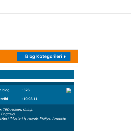
Blog Kategorileri
m blog
: 326
tarihi
: 10.03.11
r: TED Ankara Koleji,
 Bogaziçi
sitesi (Master) İş Hayatı: Philips, Anadolu