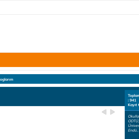
loglarım
Topla
: 941
Kayıt 
Okulla
ODTÜ,
Üniver
Endü..