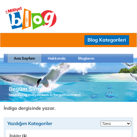
Blog Kategorileri
Ana Sayfam
Hakkımda
Bloglarım
Begüm Sirmatel
http://blog.milliyet.com.tr/begumsirmatel
İndigo dergisinde yazar.
Yazdığım Kategoriler
İlişkiler
(1)