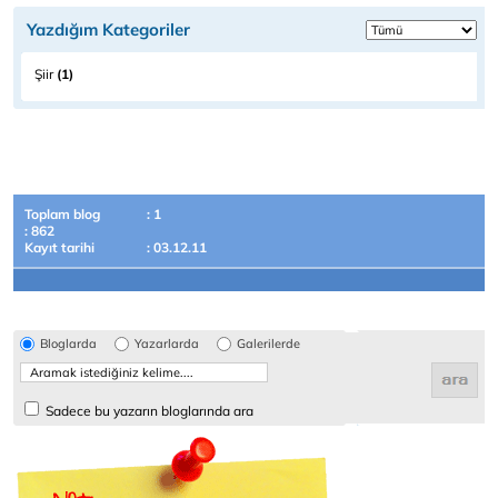
Yazdığım Kategoriler
Şiir
(1)
Toplam blog
: 1
: 862
Kayıt tarihi
: 03.12.11
Bloglarda
Yazarlarda
Galerilerde
Sadece bu yazarın bloglarında ara