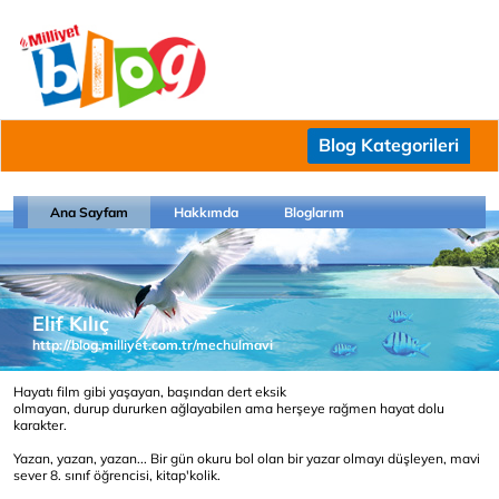
Blog Kategorileri
Ana Sayfam
Hakkımda
Bloglarım
Elif Kılıç
http://blog.milliyet.com.tr/mechulmavi
Hayatı film gibi yaşayan, başından dert eksik
olmayan, durup dururken ağlayabilen ama herşeye rağmen hayat dolu
karakter.
Yazan, yazan, yazan... Bir gün okuru bol olan bir yazar olmayı düşleyen, mavi
sever 8. sınıf öğrencisi, kitap'kolik.