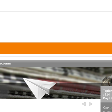
loglarım
Topla
: 914
Kayıt 
Okuma
yazma