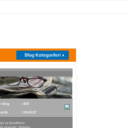
Blog Kategorileri
m blog
: 405
tarihi
: 19.04.07
yı ve kendimce
yı severim. Samimi