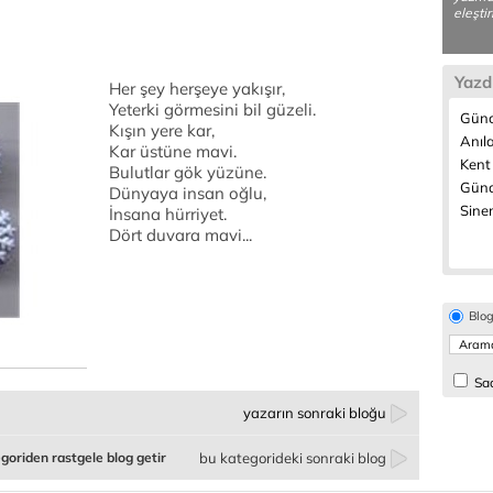
eleştir
Yazd
Her şey herşeye yakışır,
Yeterki görmesini bil güzeli.
Günc
Kışın yere kar,
Anıla
Kar üstüne mavi.
Kent
Bulutlar gök yüzüne.
Günd
Dünyaya insan oğlu,
Sine
İnsana hürriyet.
Dört duvara mavi...
Blo
Sad
yazarın sonraki bloğu
goriden rastgele blog getir
bu kategorideki sonraki blog