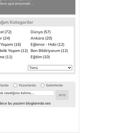
ilere açık biriyimdir. ..
ığım Kategoriler
el (72)
Dünya (57)
r (24)
Ankara (20)
 Yaşamı (16)
Eğlence - Hobi (12)
elik Yaşam (12)
Ben Bildiriyorum (12)
ma (11)
Eğitim (10)
glarda
Yazarlarda
Galerilerde
ece bu yazarın bloglarında ara