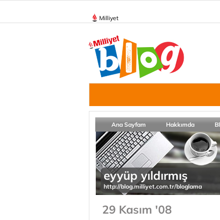
Milliyet
Ana Sayfam
Hakkımda
B
eyyüp yıldırmış
http://blog.milliyet.com.tr/bloglama
29 Kasım '08