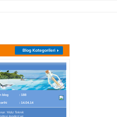
Blog Kategorileri
m blog
: 188
tarihi
: 14.04.14
nar. Yıldız Teknik
sitesi Jeodezi ve