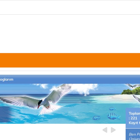
loglarım
Topla
: 221
Kayıt 
Ben Pı
Üniver