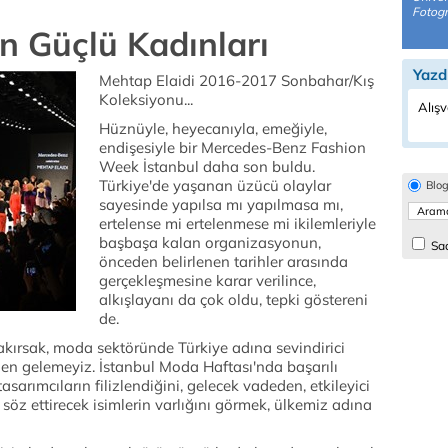
Fotogr
n Güçlü Kadınları
Yazd
Mehtap Elaidi 2016-2017 Sonbahar/Kış
Koleksiyonu...
Alışv
Hüznüyle, heyecanıyla, emeğiyle,
endişesiyle bir Mercedes-Benz Fashion
Week İstanbul daha son buldu.
Türkiye'de yaşanan üzücü olaylar
Blo
sayesinde yapılsa mı yapılmasa mı,
ertelense mi ertelenmese mi ikilemleriyle
başbaşa kalan organizasyonun,
Sad
önceden belirlenen tarihler arasında
gerçekleşmesine karar verilince,
alkışlayanı da çok oldu, tepki göstereni
de.
akırsak, moda sektöründe Türkiye adına sevindirici
en gelemeyiz. İstanbul Moda Haftası'nda başarılı
sarımcıların filizlendiğini, gelecek vadeden, etkileyici
söz ettirecek isimlerin varlığını görmek, ülkemiz adına