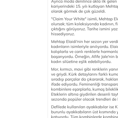
Ayrıca moda denilince akla ilk gelen
kariyerindeki 15. yılı kutlayan Mehta
olarak görmek de çok güzeldi.
"Claim Your White" isimli, Mehtap E
olursak; tüm koleksiyonda kadının, fiz
çıktığını görüyoruz. Tarihe ismini yaz
hissediyoruz.
Mehtap Elaidi'nin her sezon yer verd
kadınların isimleriyle anılıyordu. Ela
kalıplarla ve canlı renklerle harmanl
başarıyordu. Örneğin, Afife Jale'nin 
kadın silüetine eşlik edebiliyordu.
Mor, kırmızı, mavi gibi renklerin ya
ve griydi. Kürk detaylarını farklı kuma
sıradışı parçalar da çıkararak, hakla
ifade ediyordu. Feminenliği transpara
kombinlere eşarplarla, kumaş bileklik
Eteklerin altına giydirilen desenli tay
sezonda popüler olacak trendleri de b
Defilede kullanılan ayakkabılar ise 
burunlu ayakkabıların üst kısmında y
katıyordu. Tüm kombinlerde kombine u