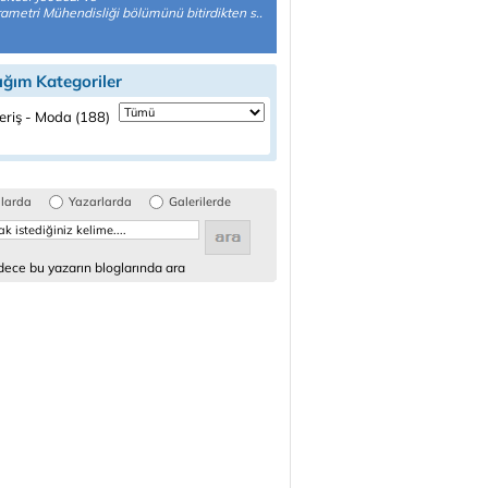
ametri Mühendisliği bölümünü bitirdikten s..
ığım Kategoriler
eriş - Moda (188)
glarda
Yazarlarda
Galerilerde
ece bu yazarın bloglarında ara