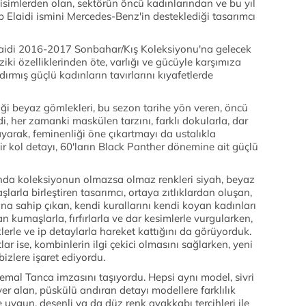
 isimlerden olan, sektörün öncü kadınlarından ve bu yıl
p Elaidi ismini Mercedes-Benz'in desteklediği tasarımcı
laidi 2016-2017 Sonbahar/Kış Koleksiyonu'na gelecek
iki özelliklerinden öte, varlığı ve gücüyle karşımıza
dırmış güçlü kadınların tavırlarını kıyafetlerde
iği beyaz gömlekleri, bu sezon tarihe yön veren, öncü
idi, her zamanki maskülen tarzını, farklı dokularla, dar
ayarak, feminenliği öne çıkartmayı da ustalıkla
bir kol detayı, 60'ların Black Panther dönemine ait güçlü
nında koleksiyonun olmazsa olmaz renkleri siyah, beyaz
şlarla birleştiren tasarımcı, ortaya zıtlıklardan oluşan,
rına sahip çıkan, kendi kurallarını kendi koyan kadınları
n kumaşlarla, fırfırlarla ve dar kesimlerle vurgularken,
lerle ve ip detaylarla hareket kattığını da görüyorduk.
tlar ise, kombinlerin ilgi çekici olmasını sağlarken, yeni
izlere işaret ediyordu.
Kemal Tanca imzasını taşıyordu. Hepsi aynı model, sivri
er alan, püskülü andıran detayı modellere farklılık
ygun, desenli ya da düz renk ayakkabı tercihleri ile