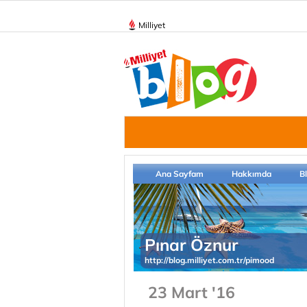
Milliyet
Ana Sayfam
Hakkımda
B
Pınar Öznur
http://blog.milliyet.com.tr/pimood
23 Mart '16