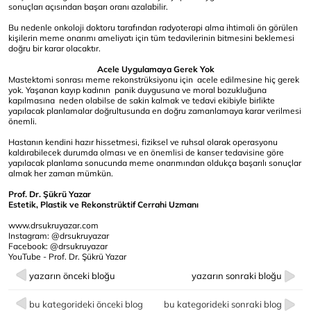
sonuçları açısından başarı oranı azalabilir.
Bu nedenle onkoloji doktoru tarafından radyoterapi alma ihtimali ön görülen
kişilerin meme onarımı ameliyatı için tüm tedavilerinin bitmesini beklemesi
doğru bir karar olacaktır.
Acele Uygulamaya Gerek Yok
Mastektomi sonrası meme rekonstrüksiyonu için acele edilmesine hiç gerek
yok. Yaşanan kayıp kadının panik duygusuna ve moral bozukluğuna
kapılmasına neden olabilse de sakin kalmak ve tedavi ekibiyle birlikte
yapılacak planlamalar doğrultusunda en doğru zamanlamaya karar verilmesi
önemli.
Hastanın kendini hazır hissetmesi, fiziksel ve ruhsal olarak operasyonu
kaldırabilecek durumda olması ve en önemlisi de kanser tedavisine göre
yapılacak planlama sonucunda meme onarımından oldukça başarılı sonuçlar
almak her zaman mümkün.
Prof. Dr. Şükrü Yazar
Estetik, Plastik ve Rekonstrüktif Cerrahi Uzmanı
www.drsukruyazar.com
Instagram: @drsukruyazar
Facebook: @drsukruyazar
YouTube - Prof. Dr. Şükrü Yazar
yazarın önceki bloğu
yazarın sonraki bloğu
bu kategorideki önceki blog
bu kategorideki sonraki blog