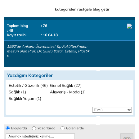
kategoriden rastgele blog getir
Toplam blog
: 76
: 48
Kayıt tarihi
: 16.04.18
1992'de Ankara Üniversitesi Tıp Fakültesi'nden
mezun olan Prof. Dr. Şükrü Yazar, Estetik, Plastik
v..
Yazdığım Kategoriler
Estetik / Güzellik (46)
Genel Sağlık (27)
Sağlık (1)
Alışveriş - Moda (1)
Sağlıklı Yaşam (1)
Bloglarda
Yazarlarda
Galerilerde