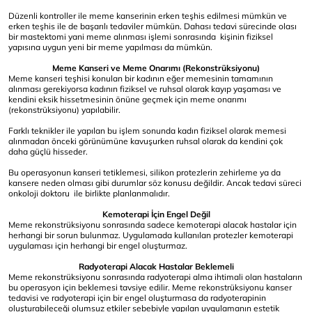
Düzenli kontroller ile meme kanserinin erken teşhis edilmesi mümkün ve
erken teşhis ile de başarılı tedaviler mümkün. Dahası tedavi sürecinde olası
bir mastektomi yani meme alınması işlemi sonrasında kişinin fiziksel
yapısına uygun yeni bir meme yapılması da mümkün.
Meme Kanseri ve Meme Onarımı (Rekonstrüksiyonu)
Meme kanseri teşhisi konulan bir kadının eğer memesinin tamamının
alınması gerekiyorsa kadının fiziksel ve ruhsal olarak kayıp yaşaması ve
kendini eksik hissetmesinin önüne geçmek için meme onarımı
(rekonstrüksiyonu) yapılabilir.
Farklı teknikler ile yapılan bu işlem sonunda kadın fiziksel olarak memesi
alınmadan önceki görünümüne kavuşurken ruhsal olarak da kendini çok
daha güçlü hisseder.
Bu operasyonun kanseri tetiklemesi, silikon protezlerin zehirleme ya da
kansere neden olması gibi durumlar söz konusu değildir. Ancak tedavi süreci
onkoloji doktoru ile birlikte planlanmalıdır.
Kemoterapi İçin Engel Değil
Meme rekonstrüksiyonu sonrasında sadece kemoterapi alacak hastalar için
herhangi bir sorun bulunmaz. Uygulamada kullanılan protezler kemoterapi
uygulaması için herhangi bir engel oluşturmaz.
Radyoterapi Alacak Hastalar Beklemeli
Meme rekonstrüksiyonu sonrasında radyoterapi alma ihtimali olan hastaların
bu operasyon için beklemesi tavsiye edilir. Meme rekonstrüksiyonu kanser
tedavisi ve radyoterapi için bir engel oluşturmasa da radyoterapinin
oluşturabileceği olumsuz etkiler sebebiyle yapılan uygulamanın estetik